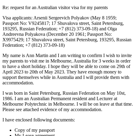
Re: request for an Australian visitor visa for my parents
Visa applicants: Arsenii Sergeevich Polyakov (May 8 1959;
Passport No: V9245817; 17 Shuvalova street, Saint Petersburg,
193295, Russian Federation; +7 (812) 373-09-18) and Olga
Andreevna Polyakova (December 20 1961; Passport No:
X9975429; 17 Shuvalova street, Saint Petersburg, 193295, Russian
Federation; +7 (812) 373-09-18)
My name is Ann Martin and I am writing to confirm I wish to invite
my parents to visit me in Melbourne, Australia for 3 weeks in order
to have a short holiday. I hope they will be able to come on 29th of
April 2023 to 20th of May 2023. They have enough money to
support themselves while in Australia and I will provide them with
accommodation.
I was born in Saint Petersburg, Russian Federation on May 10st,
1986. I am an Australian Permanent resident and Lecturer at
Melbourne Polytechnic in Melbourne. I will be on leave at that time.
Please see attached evidence of my accommodation.
I have enclosed following documents:
Copy of my passport
My Lease agreement