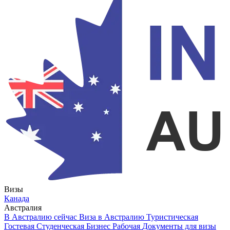
Визы
Канада
Австралия
В Австралию сейчас
Виза в Австралию
Туристическая
Гостевая
Студенческая
Бизнес
Рабочая
Документы для визы