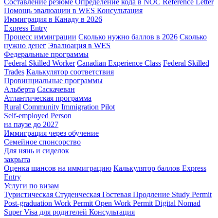
Составление резюме
Определение кода в NOC
Reference Letter
Помощь эвалюации в WES
Консультация
Иммиграция в Канаду в 2026
Express Entry
Процесс иммиграции
Сколько нужно баллов в 2026
Сколько
нужно денег
Эвалюация в WES
Федеральные программы
Federal Skilled Worker
Canadian Experience Class
Federal Skilled
Trades
Калькулятор соответствия
Провинциальные программы
Альберта
Саскачеван
Атлантическая программа
Rural Community Immigration Pilot
Self-employed Person
на паузе до 2027
Иммиграция через обучение
Семейное спонсорство
Для нянь и сиделок
закрыта
Оценка шансов на иммиграцию
Калькулятор баллов Express
Entry
Услуги по визам
Туристическая
Студенческая
Гостевая
Продление Study Permit
Post-graduation Work Permit
Open Work Permit
Digital Nomad
Super Visa для родителей
Консультация