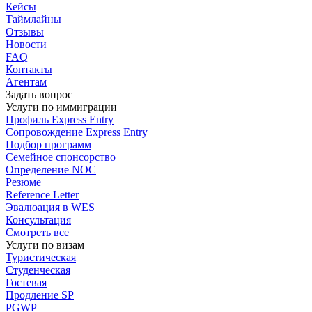
Кейсы
Таймлайны
Отзывы
Новости
FAQ
Контакты
Агентам
Задать вопрос
Услуги по иммиграции
Профиль
Express Entry
Сопровождение
Express Entry
Подбор
программ
Семейное спонсорство
Определение NOC
Резюме
Reference Letter
Эвалюация в WES
Консультация
Смотреть все
Услуги по визам
Туристическая
Студенческая
Гостевая
Продление SP
PGWP