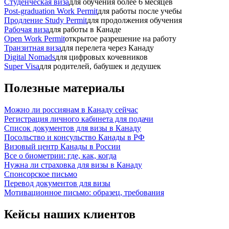
Студенческая виза
для обучения более 6 месяцев
Post-graduation Work Permit
для работы после учебы
Продление Study Permit
для продолжения обучения
Рабочая виза
для работы в Канаде
Open Work Permit
открытое разрешение на работу
Транзитная виза
для перелета через Канаду
Digital Nomads
для цифровых кочевников
Super Visa
для родителей, бабушек и дедушек
Полезные материалы
Можно ли россиянам в Канаду сейчас
Регистрация личного кабинета для подачи
Список документов для визы в Канаду
Посольство и консульство Канады в РФ
Визовый центр Канады в России
Все о биометрии: где, как, когда
Нужна ли страховка для визы в Канаду
Спонсорское письмо
Перевод документов для визы
Мотивационное письмо: образец, требования
Кейсы
наших клиентов