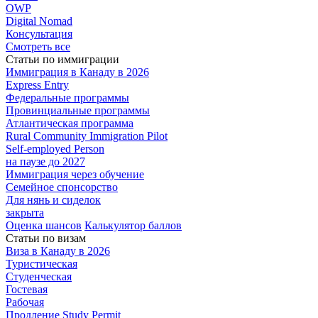
OWP
Digital Nomad
Консультация
Смотреть все
Статьи по иммиграции
Иммиграция в
Канаду в 2026
Express
Entry
Федеральные
программы
Провинциальные
программы
Атлантическая
программа
Rural Community Immigration Pilot
Self-employed Person
на паузе до 2027
Иммиграция
через обучение
Семейное
спонсорство
Для нянь и сиделок
закрыта
Оценка шансов
Калькулятор баллов
Статьи по визам
Виза в Канаду
в 2026
Туристическая
Студенческая
Гостевая
Рабочая
Продление Study Permit