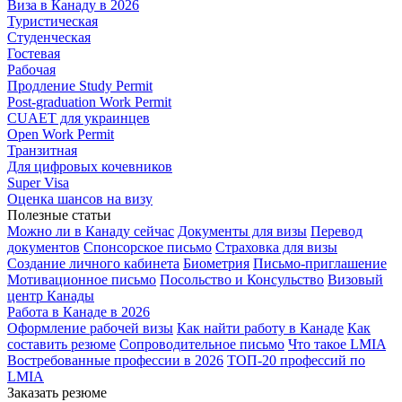
Виза в Канаду в 2026
Туристическая
Студенческая
Гостевая
Рабочая
Продление Study Permit
Post-graduation Work Permit
CUAET для украинцев
Open Work Permit
Транзитная
Для цифровых кочевников
Super Visa
Оценка шансов на визу
Полезные статьи
Можно ли в Канаду сейчас
Документы для визы
Перевод
документов
Спонсорское письмо
Страховка для визы
Создание личного кабинета
Биометрия
Письмо-приглашение
Мотивационное письмо
Посольство и Консульство
Визовый
центр Канады
Работа в Канаде в 2026
Оформление рабочей визы
Как найти работу в Канаде
Как
составить резюме
Сопроводительное письмо
Что такое LMIA
Востребованные профессии в 2026
ТОП-20 профессий по
LMIA
Заказать резюме