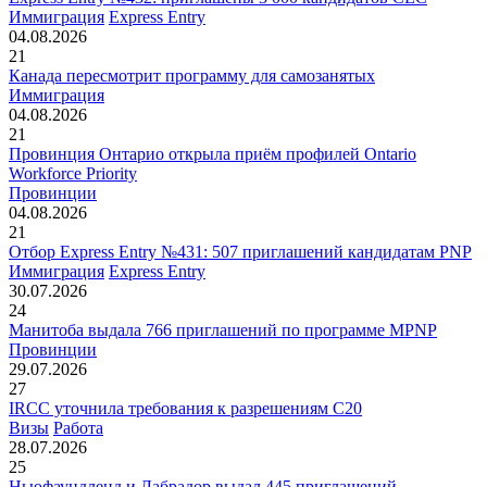
Иммиграция
Express Entry
04.08.2026
21
Канада пересмотрит программу для самозанятых
Иммиграция
04.08.2026
21
Провинция Онтарио открыла приём профилей Ontario
Workforce Priority
Провинции
04.08.2026
21
Отбор Express Entry №431: 507 приглашений кандидатам PNP
Иммиграция
Express Entry
30.07.2026
24
Манитоба выдала 766 приглашений по программе MPNP
Провинции
29.07.2026
27
IRCC уточнила требования к разрешениям C20
Визы
Работа
28.07.2026
25
Ньюфаундленд и Лабрадор выдал 445 приглашений