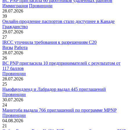
BC PNP пригласила 60 работников удалённых районов
Иммиграция
Провинции
28.07.2026
39
Онлайн-продление паспортов стало доступнее в Канаде
Гражданство
29.07.2026
27
IRCC уточнила требования к разрешениям C20
Визы
Работа
28.07.2026
26
BC PNP пригласила 10 предпринимателей с результатом от
117 баллов
Провинции
28.07.2026
25
Ньюфаундленд и Лабрадор выдал 445 приглашений
Провинции
30.07.2026
24
Манитоба выдала 766 приглашений по программе MPNP
Провинции
04.08.2026
21