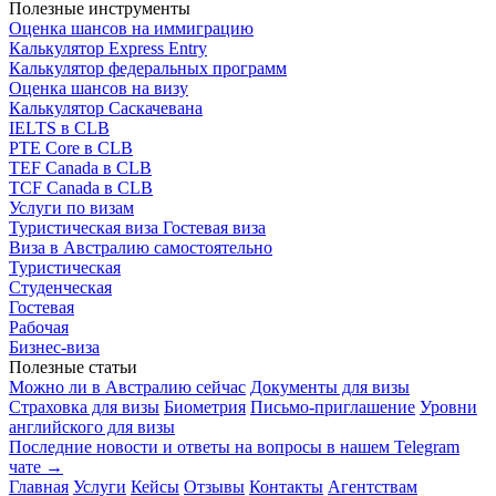
Полезные инструменты
Оценка шансов на иммиграцию
Калькулятор Express Entry
Калькулятор федеральных программ
Оценка шансов на визу
Калькулятор Саскачевана
IELTS в CLB
PTE Core в CLB
TEF Canada в CLB
TCF Canada в CLB
Услуги по визам
Туристическая виза
Гостевая виза
Виза в Австралию самостоятельно
Туристическая
Студенческая
Гостевая
Рабочая
Бизнес-виза
Полезные статьи
Можно ли в Австралию сейчас
Документы для визы
Страховка для визы
Биометрия
Письмо-приглашение
Уровни
английского для визы
Последние новости и ответы на вопросы в нашем Telegram
чате →
Главная
Услуги
Кейсы
Отзывы
Контакты
Агентствам