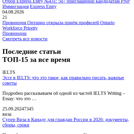
Отбор Express Entry №431: 507 приглашений кандидатам PNP
Иммиграция
Express Entry
04.08.2026
21
Провинция Онтарио открыла приём профилей Ontario
Workforce Priority
Провинции
Смотреть все новости
Последние статьи
ТОП-15 за все время
IELTS
Эссе в IELTS: что это такое, как правильно писать, важные
советы
Подробно рассказываем об одной из частей IELTS Writing –
Essay: что это …
25.09.2024
7345
виза
Супер Виза в Канаду для граждан России в 2026: документы,
сборы, сроки