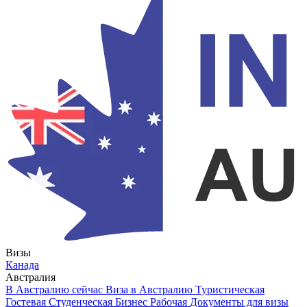
Визы
Канада
Австралия
В Австралию сейчас
Виза в Австралию
Туристическая
Гостевая
Студенческая
Бизнес
Рабочая
Документы для визы