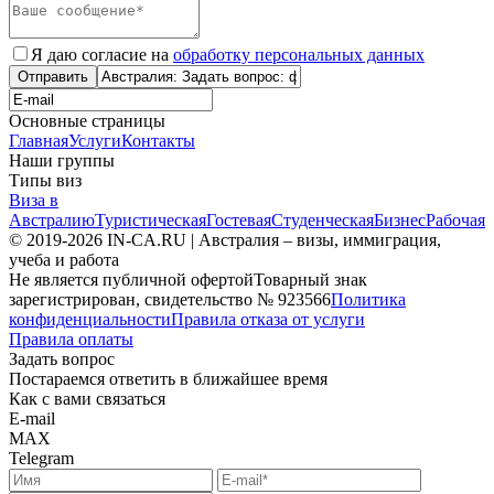
Я даю согласие на
обработку персональных данных
Отправить
Основные страницы
Главная
Услуги
Контакты
Наши группы
Типы виз
Виза в
Австралию
Туристическая
Гостевая
Студенческая
Бизнес
Рабочая
© 2019-2026 IN-CA.RU | Австралия – визы, иммиграция,
учеба и работа
Не является публичной офертой
Товарный знак
зарегистрирован, свидетельство № 923566
Политика
конфиденциальности
Правила отказа от услуги
Правила оплаты
Задать вопрос
Постараемся ответить в ближайшее время
Как с вами связаться
E-mail
MAX
Telegram