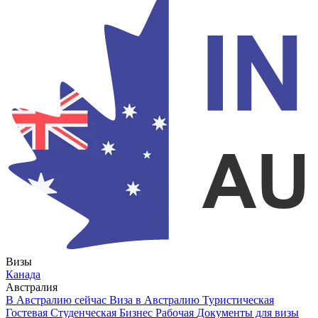
Визы
Канада
Австралия
В Австралию сейчас
Виза в Австралию
Туристическая
Гостевая
Студенческая
Бизнес
Рабочая
Документы для визы