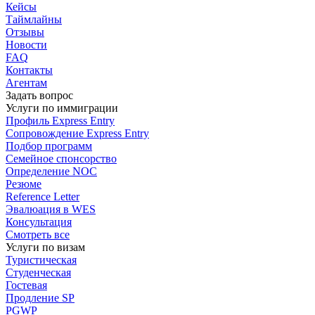
Кейсы
Таймлайны
Отзывы
Новости
FAQ
Контакты
Агентам
Задать вопрос
Услуги по иммиграции
Профиль
Express Entry
Сопровождение
Express Entry
Подбор
программ
Семейное спонсорство
Определение NOC
Резюме
Reference Letter
Эвалюация в WES
Консультация
Смотреть все
Услуги по визам
Туристическая
Студенческая
Гостевая
Продление SP
PGWP