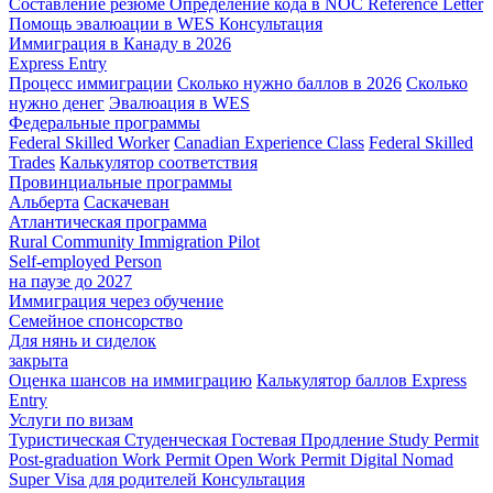
Составление резюме
Определение кода в NOC
Reference Letter
Помощь эвалюации в WES
Консультация
Иммиграция в Канаду в 2026
Express Entry
Процесс иммиграции
Сколько нужно баллов в 2026
Сколько
нужно денег
Эвалюация в WES
Федеральные программы
Federal Skilled Worker
Canadian Experience Class
Federal Skilled
Trades
Калькулятор соответствия
Провинциальные программы
Альберта
Саскачеван
Атлантическая программа
Rural Community Immigration Pilot
Self-employed Person
на паузе до 2027
Иммиграция через обучение
Семейное спонсорство
Для нянь и сиделок
закрыта
Оценка шансов на иммиграцию
Калькулятор баллов Express
Entry
Услуги по визам
Туристическая
Студенческая
Гостевая
Продление Study Permit
Post-graduation Work Permit
Open Work Permit
Digital Nomad
Super Visa для родителей
Консультация