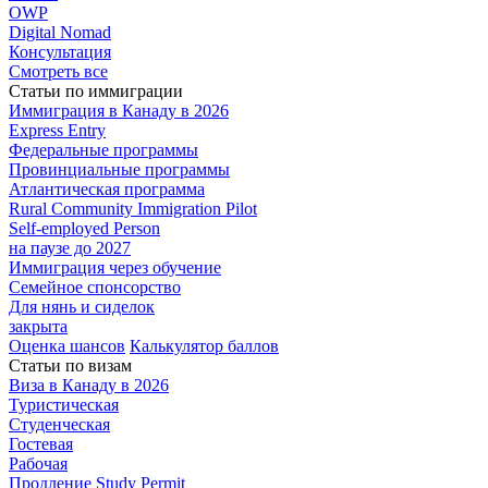
OWP
Digital Nomad
Консультация
Смотреть все
Статьи по иммиграции
Иммиграция в
Канаду в 2026
Express
Entry
Федеральные
программы
Провинциальные
программы
Атлантическая
программа
Rural Community Immigration Pilot
Self-employed Person
на паузе до 2027
Иммиграция
через обучение
Семейное
спонсорство
Для нянь и сиделок
закрыта
Оценка шансов
Калькулятор баллов
Статьи по визам
Виза в Канаду
в 2026
Туристическая
Студенческая
Гостевая
Рабочая
Продление Study Permit