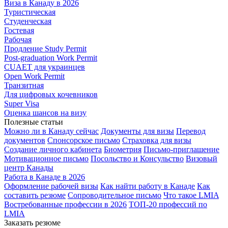
Виза в Канаду в 2026
Туристическая
Студенческая
Гостевая
Рабочая
Продление Study Permit
Post-graduation Work Permit
CUAET для украинцев
Open Work Permit
Транзитная
Для цифровых кочевников
Super Visa
Оценка шансов на визу
Полезные статьи
Можно ли в Канаду сейчас
Документы для визы
Перевод
документов
Спонсорское письмо
Страховка для визы
Создание личного кабинета
Биометрия
Письмо-приглашение
Мотивационное письмо
Посольство и Консульство
Визовый
центр Канады
Работа в Канаде в 2026
Оформление рабочей визы
Как найти работу в Канаде
Как
составить резюме
Сопроводительное письмо
Что такое LMIA
Востребованные профессии в 2026
ТОП-20 профессий по
LMIA
Заказать резюме