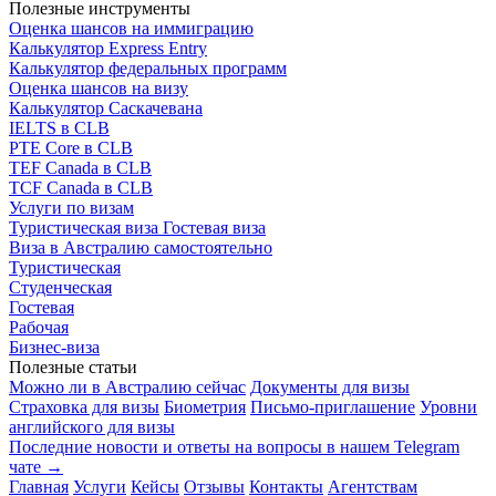
Полезные инструменты
Оценка шансов на иммиграцию
Калькулятор Express Entry
Калькулятор федеральных программ
Оценка шансов на визу
Калькулятор Саскачевана
IELTS в CLB
PTE Core в CLB
TEF Canada в CLB
TCF Canada в CLB
Услуги по визам
Туристическая виза
Гостевая виза
Виза в Австралию самостоятельно
Туристическая
Студенческая
Гостевая
Рабочая
Бизнес-виза
Полезные статьи
Можно ли в Австралию сейчас
Документы для визы
Страховка для визы
Биометрия
Письмо-приглашение
Уровни
английского для визы
Последние новости и ответы на вопросы в нашем Telegram
чате →
Главная
Услуги
Кейсы
Отзывы
Контакты
Агентствам