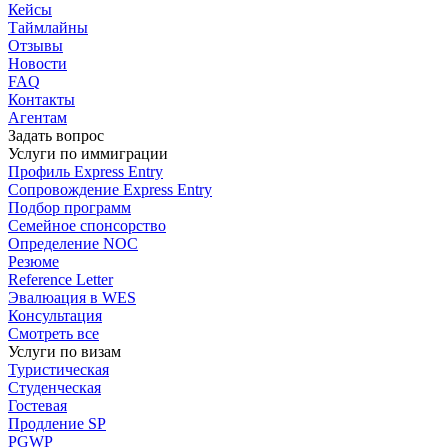
Кейсы
Таймлайны
Отзывы
Новости
FAQ
Контакты
Агентам
Задать вопрос
Услуги по иммиграции
Профиль
Express Entry
Сопровождение
Express Entry
Подбор
программ
Семейное спонсорство
Определение NOC
Резюме
Reference Letter
Эвалюация в WES
Консультация
Смотреть все
Услуги по визам
Туристическая
Студенческая
Гостевая
Продление SP
PGWP