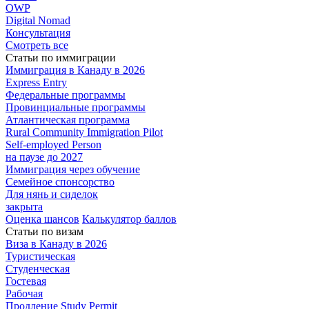
OWP
Digital Nomad
Консультация
Смотреть все
Статьи по иммиграции
Иммиграция в
Канаду в 2026
Express
Entry
Федеральные
программы
Провинциальные
программы
Атлантическая
программа
Rural Community Immigration Pilot
Self-employed Person
на паузе до 2027
Иммиграция
через обучение
Семейное
спонсорство
Для нянь и сиделок
закрыта
Оценка шансов
Калькулятор баллов
Статьи по визам
Виза в Канаду
в 2026
Туристическая
Студенческая
Гостевая
Рабочая
Продление Study Permit