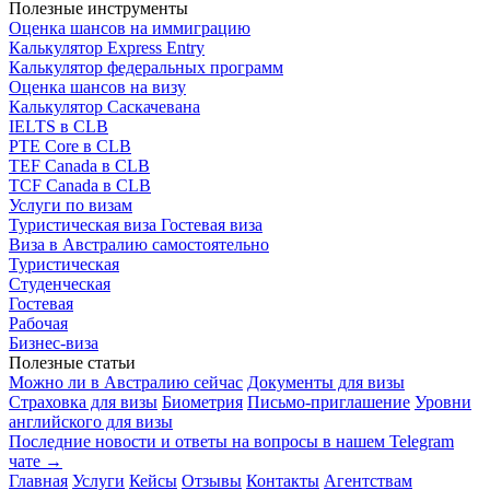
Полезные инструменты
Оценка шансов на иммиграцию
Калькулятор Express Entry
Калькулятор федеральных программ
Оценка шансов на визу
Калькулятор Саскачевана
IELTS в CLB
PTE Core в CLB
TEF Canada в CLB
TCF Canada в CLB
Услуги по визам
Туристическая виза
Гостевая виза
Виза в Австралию самостоятельно
Туристическая
Студенческая
Гостевая
Рабочая
Бизнес-виза
Полезные статьи
Можно ли в Австралию сейчас
Документы для визы
Страховка для визы
Биометрия
Письмо-приглашение
Уровни
английского для визы
Последние новости и ответы на вопросы в нашем Telegram
чате →
Главная
Услуги
Кейсы
Отзывы
Контакты
Агентствам