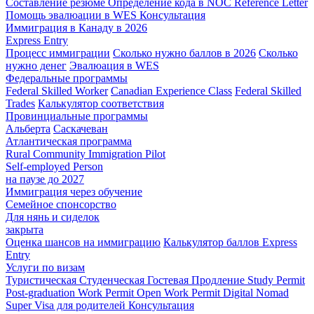
Составление резюме
Определение кода в NOC
Reference Letter
Помощь эвалюации в WES
Консультация
Иммиграция в Канаду в 2026
Express Entry
Процесс иммиграции
Сколько нужно баллов в 2026
Сколько
нужно денег
Эвалюация в WES
Федеральные программы
Federal Skilled Worker
Canadian Experience Class
Federal Skilled
Trades
Калькулятор соответствия
Провинциальные программы
Альберта
Саскачеван
Атлантическая программа
Rural Community Immigration Pilot
Self-employed Person
на паузе до 2027
Иммиграция через обучение
Семейное спонсорство
Для нянь и сиделок
закрыта
Оценка шансов на иммиграцию
Калькулятор баллов Express
Entry
Услуги по визам
Туристическая
Студенческая
Гостевая
Продление Study Permit
Post-graduation Work Permit
Open Work Permit
Digital Nomad
Super Visa для родителей
Консультация