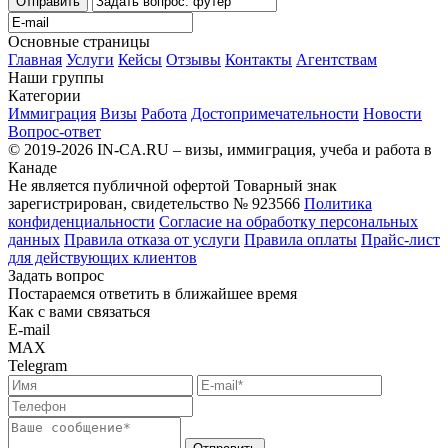
Отправить
Основные страницы
Главная
Услуги
Кейсы
Отзывы
Контакты
Агентствам
Наши группы
Категории
Иммиграция
Визы
Работа
Достопримечательности
Новости
Вопрос-ответ
© 2019-2026 IN-CA.RU – визы, иммиграция, учеба и работа в
Канаде
Не является публичной офертой
Товарный знак
зарегистрирован, свидетельство № 923566
Политика
конфиденциальности
Согласие на обработку персональных
данных
Правила отказа от услуги
Правила оплаты
Прайс-лист
для действующих клиентов
Задать вопрос
Постараемся ответить в ближайшее время
Как с вами связаться
E-mail
MAX
Telegram