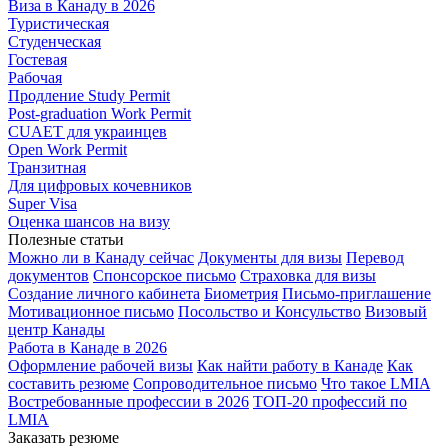
Виза в Канаду в 2026
Туристическая
Студенческая
Гостевая
Рабочая
Продление Study Permit
Post-graduation Work Permit
CUAET для украинцев
Open Work Permit
Транзитная
Для цифровых кочевников
Super Visa
Оценка шансов на визу
Полезные статьи
Можно ли в Канаду сейчас
Документы для визы
Перевод
документов
Спонсорское письмо
Страховка для визы
Создание личного кабинета
Биометрия
Письмо-приглашение
Мотивационное письмо
Посольство и Консульство
Визовый
центр Канады
Работа в Канаде в 2026
Оформление рабочей визы
Как найти работу в Канаде
Как
составить резюме
Сопроводительное письмо
Что такое LMIA
Востребованные профессии в 2026
ТОП-20 профессий по
LMIA
Заказать резюме