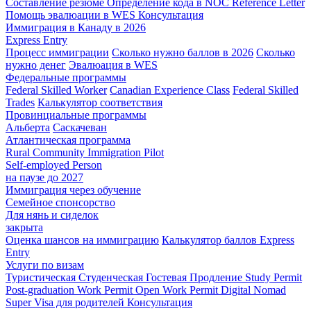
Составление резюме
Определение кода в NOC
Reference Letter
Помощь эвалюации в WES
Консультация
Иммиграция в Канаду в 2026
Express Entry
Процесс иммиграции
Сколько нужно баллов в 2026
Сколько
нужно денег
Эвалюация в WES
Федеральные программы
Federal Skilled Worker
Canadian Experience Class
Federal Skilled
Trades
Калькулятор соответствия
Провинциальные программы
Альберта
Саскачеван
Атлантическая программа
Rural Community Immigration Pilot
Self-employed Person
на паузе до 2027
Иммиграция через обучение
Семейное спонсорство
Для нянь и сиделок
закрыта
Оценка шансов на иммиграцию
Калькулятор баллов Express
Entry
Услуги по визам
Туристическая
Студенческая
Гостевая
Продление Study Permit
Post-graduation Work Permit
Open Work Permit
Digital Nomad
Super Visa для родителей
Консультация