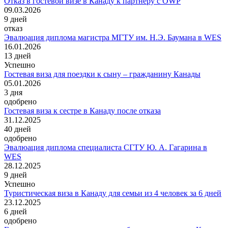
Отказ в гостевой визе в Канаду к партнеру с OWP
09.03.2026
9
дней
отказ
Эвалюация диплома магистра МГТУ им. Н.Э. Баумана в WES
16.01.2026
13
дней
Успешно
Гостевая виза для поездки к сыну – гражданину Канады
05.01.2026
3
дня
одобрено
Гостевая виза к сестре в Канаду после отказа
31.12.2025
40
дней
одобрено
Эвалюация диплома специалиста СГТУ Ю. А. Гагарина в
WES
28.12.2025
9
дней
Успешно
Туристическая виза в Канаду для семьи из 4 человек за 6 дней
23.12.2025
6
дней
одобрено