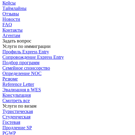
Кейсы
Таймлайны
Отзывы
Новости
FAQ
Контакты
Агентам
Задать вопрос
Услуги по иммиграции
Профиль
Express Entry
Сопровождение
Express Entry
Подбор
программ
Семейное спонсорство
Определение NOC
Резюме
Reference Letter
Эвалюация в WES
Консультация
Смотреть все
Услуги по визам
Туристическая
Студенческая
Гостевая
Продление SP
PGWP