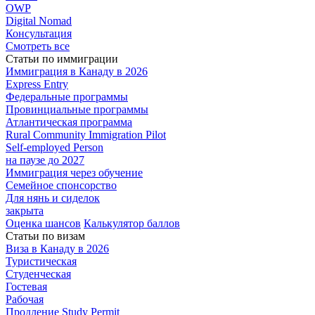
OWP
Digital Nomad
Консультация
Смотреть все
Статьи по иммиграции
Иммиграция в
Канаду в 2026
Express
Entry
Федеральные
программы
Провинциальные
программы
Атлантическая
программа
Rural Community Immigration Pilot
Self-employed Person
на паузе до 2027
Иммиграция
через обучение
Семейное
спонсорство
Для нянь и сиделок
закрыта
Оценка шансов
Калькулятор баллов
Статьи по визам
Виза в Канаду
в 2026
Туристическая
Студенческая
Гостевая
Рабочая
Продление Study Permit