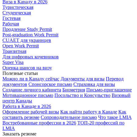
Виза в Канаду в 2026
Туристическая
Студенческая
Гостевая
Рабочая
Продление Study Permit
Post-graduation Work Permit
CUAET для украинцев
Open Work Permit
Транзитная
Для цифровых кочевников
Super Visa
Оценка шансов на визу
Полезные статьи
Можно ли в Канаду сейчас
Документы для визы
Перевод
документов
Спонсорское письмо
Страховка для визы
Создание личного кабинета
Биометрия
Письмо-приглашение
Мотивационное письмо
Посольство и Консульство
Визовый
центр Канады
Работа в Канаде в 2026
Оформление рабочей визы
Как найти работу в Канаде
Как
составить резюме
Сопроводительное письмо
Что такое LMIA
Востребованные профессии в 2026
ТОП-20 профессий по
LMIA
Заказать резюме