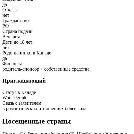
да
Отказы
нет
Гражданство
РФ
Страна подачи
Венгрия
Дети до 18 лет
нет
Родственники в Канаде
да
Финансы
родитель-спонсор + собственные средства
Приглашающий
Статус в Канаде
Work Permit
Связь с заявителем
в романтических отношениях более года
Посещенные страны
Польша (2), Германия, Франция (3), Швейцария, Финляндия