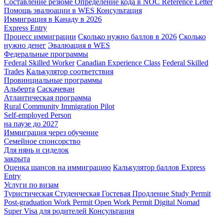
Составление резюме
Определение кода в NOC
Reference Letter
Помощь эвалюации в WES
Консультация
Иммиграция в Канаду в 2026
Express Entry
Процесс иммиграции
Сколько нужно баллов в 2026
Сколько
нужно денег
Эвалюация в WES
Федеральные программы
Federal Skilled Worker
Canadian Experience Class
Federal Skilled
Trades
Калькулятор соответствия
Провинциальные программы
Альберта
Саскачеван
Атлантическая программа
Rural Community Immigration Pilot
Self-employed Person
на паузе до 2027
Иммиграция через обучение
Семейное спонсорство
Для нянь и сиделок
закрыта
Оценка шансов на иммиграцию
Калькулятор баллов Express
Entry
Услуги по визам
Туристическая
Студенческая
Гостевая
Продление Study Permit
Post-graduation Work Permit
Open Work Permit
Digital Nomad
Super Visa для родителей
Консультация