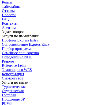
Кейсы
Таймлайны
Отзывы
Новости
FAQ
Контакты
Агентам
Задать вопрос
Услуги по иммиграции
Профиль
Express Entry
Сопровождение
Express Entry
Подбор
программ
Семейное спонсорство
Определение NOC
Резюме
Reference Letter
Эвалюация в WES
Консультация
Смотреть все
Услуги по визам
Туристическая
Студенческая
Гостевая
Продление SP
PGWP