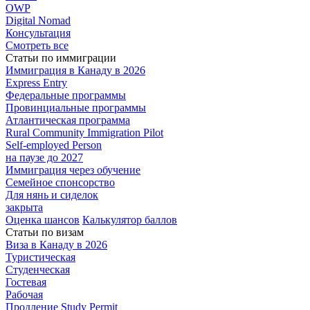
OWP
Digital Nomad
Консультация
Смотреть все
Статьи по иммиграции
Иммиграция в
Канаду в 2026
Express
Entry
Федеральные
программы
Провинциальные
программы
Атлантическая
программа
Rural Community Immigration Pilot
Self-employed Person
на паузе до 2027
Иммиграция
через обучение
Семейное
спонсорство
Для нянь и сиделок
закрыта
Оценка шансов
Калькулятор баллов
Статьи по визам
Виза в Канаду
в 2026
Туристическая
Студенческая
Гостевая
Рабочая
Продление Study Permit