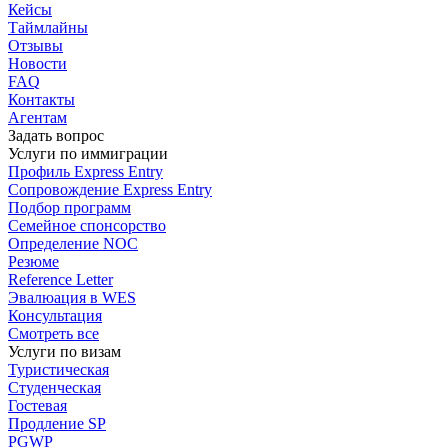
Кейсы
Таймлайны
Отзывы
Новости
FAQ
Контакты
Агентам
Задать вопрос
Услуги по иммиграции
Профиль
Express Entry
Сопровождение
Express Entry
Подбор
программ
Семейное спонсорство
Определение NOC
Резюме
Reference Letter
Эвалюация в WES
Консультация
Смотреть все
Услуги по визам
Туристическая
Студенческая
Гостевая
Продление SP
PGWP