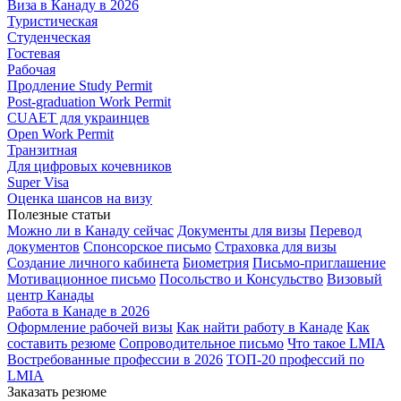
Виза в Канаду в 2026
Туристическая
Студенческая
Гостевая
Рабочая
Продление Study Permit
Post-graduation Work Permit
CUAET для украинцев
Open Work Permit
Транзитная
Для цифровых кочевников
Super Visa
Оценка шансов на визу
Полезные статьи
Можно ли в Канаду сейчас
Документы для визы
Перевод
документов
Спонсорское письмо
Страховка для визы
Создание личного кабинета
Биометрия
Письмо-приглашение
Мотивационное письмо
Посольство и Консульство
Визовый
центр Канады
Работа в Канаде в 2026
Оформление рабочей визы
Как найти работу в Канаде
Как
составить резюме
Сопроводительное письмо
Что такое LMIA
Востребованные профессии в 2026
ТОП-20 профессий по
LMIA
Заказать резюме