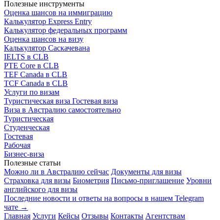
Полезные инструменты
Оценка шансов на иммиграцию
Калькулятор Express Entry
Калькулятор федеральных программ
Оценка шансов на визу
Калькулятор Саскачевана
IELTS в CLB
PTE Core в CLB
TEF Canada в CLB
TCF Canada в CLB
Услуги по визам
Туристическая виза
Гостевая виза
Виза в Австралию самостоятельно
Туристическая
Студенческая
Гостевая
Рабочая
Бизнес-виза
Полезные статьи
Можно ли в Австралию сейчас
Документы для визы
Страховка для визы
Биометрия
Письмо-приглашение
Уровни
английского для визы
Последние новости и ответы на вопросы в нашем Telegram
чате →
Главная
Услуги
Кейсы
Отзывы
Контакты
Агентствам