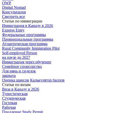
OWP
Digital Nomad
Консультация
Смотреть все
Статьи по иммиграции
Иммиграция в
Канаду в 2026
Express
Entry
Федеральные
программы
Провинциальные
программы
Атлантическая
программа
Rural Community Immigration Pilot
Self-employed Person
на паузе до 2027
Иммиграция
через обучение
Семейное
спонсорство
Для нянь и сиделок
закрыта
Оценка шансов
Калькулятор баллов
Статьи по визам
Виза в Канаду
в 2026
Туристическая
Студенческая
Гостевая
Рабочая
Продление Study Permit