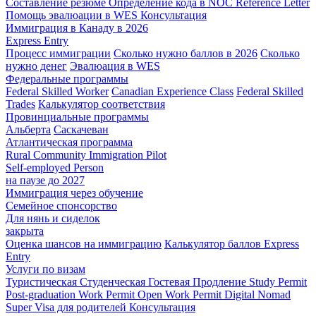
Составление резюме
Определение кода в NOC
Reference Letter
Помощь эвалюации в WES
Консультация
Иммиграция в Канаду в 2026
Express Entry
Процесс иммиграции
Сколько нужно баллов в 2026
Сколько
нужно денег
Эвалюация в WES
Федеральные программы
Federal Skilled Worker
Canadian Experience Class
Federal Skilled
Trades
Калькулятор соответствия
Провинциальные программы
Альберта
Саскачеван
Атлантическая программа
Rural Community Immigration Pilot
Self-employed Person
на паузе до 2027
Иммиграция через обучение
Семейное спонсорство
Для нянь и сиделок
закрыта
Оценка шансов на иммиграцию
Калькулятор баллов Express
Entry
Услуги по визам
Туристическая
Студенческая
Гостевая
Продление Study Permit
Post-graduation Work Permit
Open Work Permit
Digital Nomad
Super Visa для родителей
Консультация