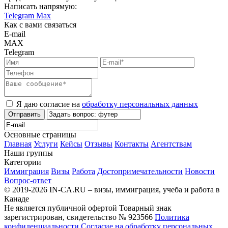
Написать напрямую:
Telegram
Max
Как с вами связаться
E-mail
MAX
Telegram
Я даю согласие на
обработку персональных данных
Отправить
Основные страницы
Главная
Услуги
Кейсы
Отзывы
Контакты
Агентствам
Наши группы
Категории
Иммиграция
Визы
Работа
Достопримечательности
Новости
Вопрос-ответ
© 2019-2026 IN-CA.RU – визы, иммиграция, учеба и работа в
Канаде
Не является публичной офертой
Товарный знак
зарегистрирован, свидетельство № 923566
Политика
конфиденциальности
Согласие на обработку персональных