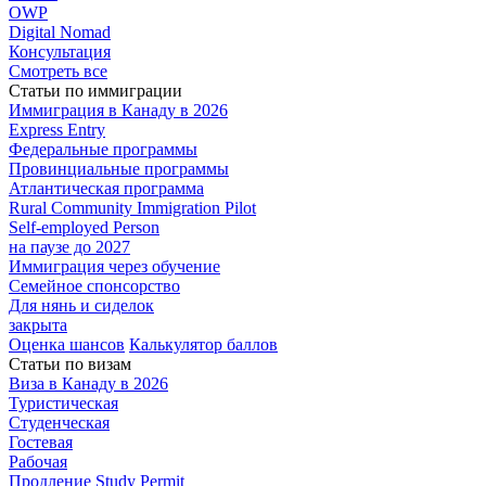
OWP
Digital Nomad
Консультация
Смотреть все
Статьи по иммиграции
Иммиграция в
Канаду в 2026
Express
Entry
Федеральные
программы
Провинциальные
программы
Атлантическая
программа
Rural Community Immigration Pilot
Self-employed Person
на паузе до 2027
Иммиграция
через обучение
Семейное
спонсорство
Для нянь и сиделок
закрыта
Оценка шансов
Калькулятор баллов
Статьи по визам
Виза в Канаду
в 2026
Туристическая
Студенческая
Гостевая
Рабочая
Продление Study Permit