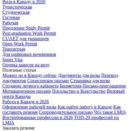
Виза в Канаду в 2026
Туристическая
Студенческая
Гостевая
Рабочая
Продление Study Permit
Post-graduation Work Permit
CUAET для украинцев
Open Work Permit
Транзитная
Для цифровых кочевников
Super Visa
Оценка шансов на визу
Полезные статьи
Можно ли в Канаду сейчас
Документы для визы
Перевод
документов
Спонсорское письмо
Страховка для визы
Создание личного кабинета
Биометрия
Письмо-приглашение
Мотивационное письмо
Посольство и Консульство
Визовый
центр Канады
Работа в Канаде в 2026
Оформление рабочей визы
Как найти работу в Канаде
Как
составить резюме
Сопроводительное письмо
Что такое LMIA
Востребованные профессии в 2026
ТОП-20 профессий по
LMIA
Заказать резюме