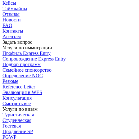
Кейсы
Таймлайны
Отзывы
Новости
FAQ
Контакты
Агентам
Задать вопрос
Услуги по иммиграции
Профиль
Express Entry
Сопровождение
Express Entry
Подбор
программ
Семейное спонсорство
Определение NOC
Резюме
Reference Letter
Эвалюация в WES
Консультация
Смотреть все
Услуги по визам
Туристическая
Студенческая
Гостевая
Продление SP
PGWP