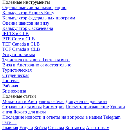
Полезные инструменты
Оценка шансов на иммиграцию
Калькулятор Express Entry
Калькулятор федеральных программ
Оценка шансов на визу
Калькулятор Саскачевана
IELTS в CLB
PTE Core в CLB
TEF Canada в CLB
TCF Canada в CLB
Услуги по визам
Туристическая виза
Гостевая виза
Виза в Австралию самостоятельно
Туристическая
Студенческая
Гостевая
Рабочая
Бизнес-виза
Полезные статьи
Можно ли в Австралию сейчас
Документы для визы
Страховка для визы
Биометрия
Письмо-приглашение
Уровни
английского для визы
Последние новости и ответы на вопросы в нашем Telegram
чате →
Главная
Услуги
Кейсы
Отзывы
Контакты
Агентствам