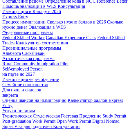
Составление резюме
Определение кода в NOC
Reference Letter
Помощь эвалюации в WES
Консультация
Иммиграция в Канаду в 2026
Express Entry
Процесс иммиграции
Сколько нужно баллов в 2026
Сколько
нужно денег
Эвалюация в WES
Федеральные программы
Federal Skilled Worker
Canadian Experience Class
Federal Skilled
Trades
Калькулятор соответствия
Провинциальные программы
Альберта
Саскачеван
Атлантическая программа
Rural Community Immigration Pilot
Self-employed Person
на паузе до 2027
Иммиграция через обучение
Семейное спонсорство
Для нянь и сиделок
закрыта
Оценка шансов на иммиграцию
Калькулятор баллов Express
Entry
Услуги по визам
Туристическая
Студенческая
Гостевая
Продление Study Permit
Post-graduation Work Permit
Open Work Permit
Digital Nomad
Super Visa для родителей
Консультация