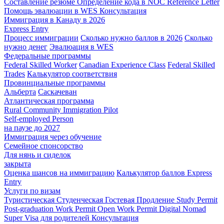
Составление резюме
Определение кода в NOC
Reference Letter
Помощь эвалюации в WES
Консультация
Иммиграция в Канаду в 2026
Express Entry
Процесс иммиграции
Сколько нужно баллов в 2026
Сколько
нужно денег
Эвалюация в WES
Федеральные программы
Federal Skilled Worker
Canadian Experience Class
Federal Skilled
Trades
Калькулятор соответствия
Провинциальные программы
Альберта
Саскачеван
Атлантическая программа
Rural Community Immigration Pilot
Self-employed Person
на паузе до 2027
Иммиграция через обучение
Семейное спонсорство
Для нянь и сиделок
закрыта
Оценка шансов на иммиграцию
Калькулятор баллов Express
Entry
Услуги по визам
Туристическая
Студенческая
Гостевая
Продление Study Permit
Post-graduation Work Permit
Open Work Permit
Digital Nomad
Super Visa для родителей
Консультация