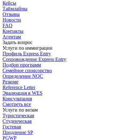
Кейсы
Таймлайны
Отзывы
Новости
FAQ
Контакты
Агентам
Задать вопрос
Услуги по иммиграции
Профиль
Express Entry
Сопровождение
Express Entry
Подбор
программ
Семейное спонсорство
Определение NOC
Резюме
Reference Letter
Эвалюация в WES
Консультация
Смотреть все
Услуги по визам
Туристическая
Студенческая
Гостевая
Продление SP
PGWP