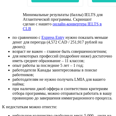
Минимальные результаты (баллы) IELTS для
Атлантической программы. Скриншот
сделан с нашего
онлайн-конвертера IELTS в
CLB
по сравнению с
Express Entry
нужно показать меньше
денег для переезда (4,572 CAD / 251,917 рублей на
двоих);
возраст не важен – главное быть совершеннолетним;
для некоторых профессий (подробнее ниже) достаточно
иметь среднее образование – 11 классов;
опыт работы за последние 5 лет – 1 год;
работодатели Канады заинтересованы в поиске
работников;
работодателям не нужно получать LMIA для вашего
найма;
при наличии джоб оффера и соответствии критериям
отбора программы, можно отправиться работать в вашу
провинцию до завершения иммиграционного процесса.
К недостаткам можно отнести:
небольшое количество свободных мест: 5,000 – цели на