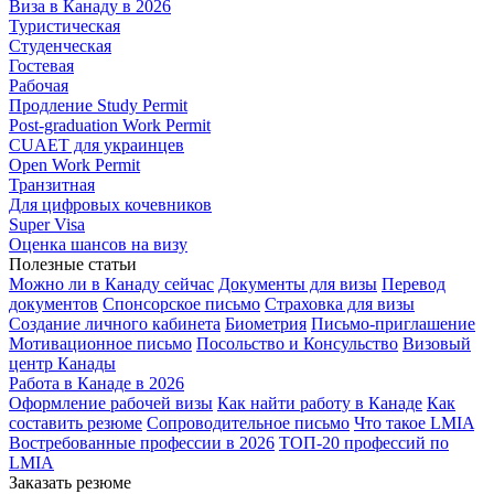
Виза в Канаду в 2026
Туристическая
Студенческая
Гостевая
Рабочая
Продление Study Permit
Post-graduation Work Permit
CUAET для украинцев
Open Work Permit
Транзитная
Для цифровых кочевников
Super Visa
Оценка шансов на визу
Полезные статьи
Можно ли в Канаду сейчас
Документы для визы
Перевод
документов
Спонсорское письмо
Страховка для визы
Создание личного кабинета
Биометрия
Письмо-приглашение
Мотивационное письмо
Посольство и Консульство
Визовый
центр Канады
Работа в Канаде в 2026
Оформление рабочей визы
Как найти работу в Канаде
Как
составить резюме
Сопроводительное письмо
Что такое LMIA
Востребованные профессии в 2026
ТОП-20 профессий по
LMIA
Заказать резюме