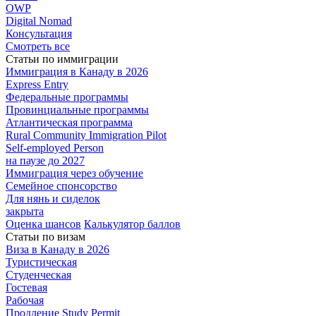
OWP
Digital Nomad
Консультация
Смотреть все
Статьи по иммиграции
Иммиграция в
Канаду в 2026
Express
Entry
Федеральные
программы
Провинциальные
программы
Атлантическая
программа
Rural Community Immigration Pilot
Self-employed Person
на паузе до 2027
Иммиграция
через обучение
Семейное
спонсорство
Для нянь и сиделок
закрыта
Оценка шансов
Калькулятор баллов
Статьи по визам
Виза в Канаду
в 2026
Туристическая
Студенческая
Гостевая
Рабочая
Продление Study Permit