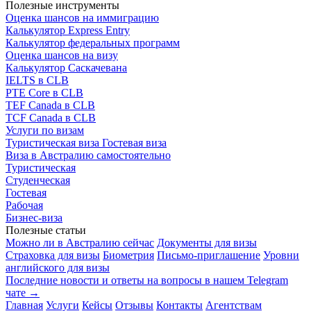
Полезные инструменты
Оценка шансов на иммиграцию
Калькулятор Express Entry
Калькулятор федеральных программ
Оценка шансов на визу
Калькулятор Саскачевана
IELTS в CLB
PTE Core в CLB
TEF Canada в CLB
TCF Canada в CLB
Услуги по визам
Туристическая виза
Гостевая виза
Виза в Австралию самостоятельно
Туристическая
Студенческая
Гостевая
Рабочая
Бизнес-виза
Полезные статьи
Можно ли в Австралию сейчас
Документы для визы
Страховка для визы
Биометрия
Письмо-приглашение
Уровни
английского для визы
Последние новости и ответы на вопросы в нашем Telegram
чате →
Главная
Услуги
Кейсы
Отзывы
Контакты
Агентствам