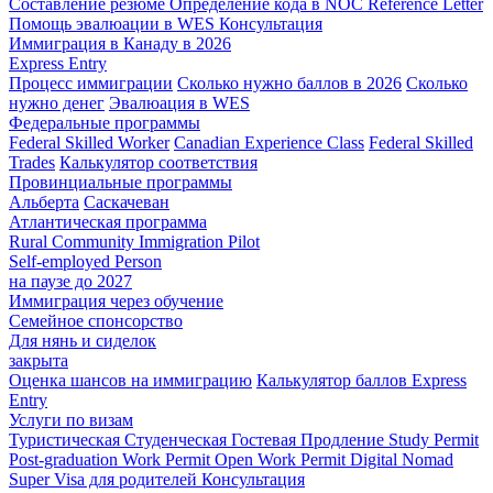
Составление резюме
Определение кода в NOC
Reference Letter
Помощь эвалюации в WES
Консультация
Иммиграция в Канаду в 2026
Express Entry
Процесс иммиграции
Сколько нужно баллов в 2026
Сколько
нужно денег
Эвалюация в WES
Федеральные программы
Federal Skilled Worker
Canadian Experience Class
Federal Skilled
Trades
Калькулятор соответствия
Провинциальные программы
Альберта
Саскачеван
Атлантическая программа
Rural Community Immigration Pilot
Self-employed Person
на паузе до 2027
Иммиграция через обучение
Семейное спонсорство
Для нянь и сиделок
закрыта
Оценка шансов на иммиграцию
Калькулятор баллов Express
Entry
Услуги по визам
Туристическая
Студенческая
Гостевая
Продление Study Permit
Post-graduation Work Permit
Open Work Permit
Digital Nomad
Super Visa для родителей
Консультация