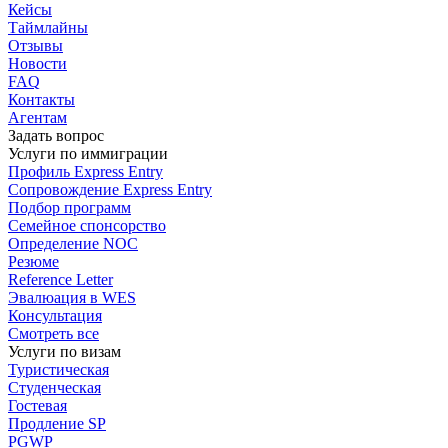
Кейсы
Таймлайны
Отзывы
Новости
FAQ
Контакты
Агентам
Задать вопрос
Услуги по иммиграции
Профиль
Express Entry
Сопровождение
Express Entry
Подбор
программ
Семейное спонсорство
Определение NOC
Резюме
Reference Letter
Эвалюация в WES
Консультация
Смотреть все
Услуги по визам
Туристическая
Студенческая
Гостевая
Продление SP
PGWP