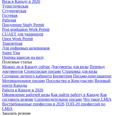
Виза в Канаду в 2026
Туристическая
Студенческая
Гостевая
Рабочая
Продление Study Permit
Post-graduation Work Permit
CUAET для украинцев
Open Work Permit
Транзитная
Для цифровых кочевников
Super Visa
Оценка шансов на визу
Полезные статьи
Можно ли в Канаду сейчас
Документы для визы
Перевод
документов
Спонсорское письмо
Страховка для визы
Создание личного кабинета
Биометрия
Письмо-приглашение
Мотивационное письмо
Посольство и Консульство
Визовый
центр Канады
Работа в Канаде в 2026
Оформление рабочей визы
Как найти работу в Канаде
Как
составить резюме
Сопроводительное письмо
Что такое LMIA
Востребованные профессии в 2026
ТОП-20 профессий по
LMIA
Заказать резюме