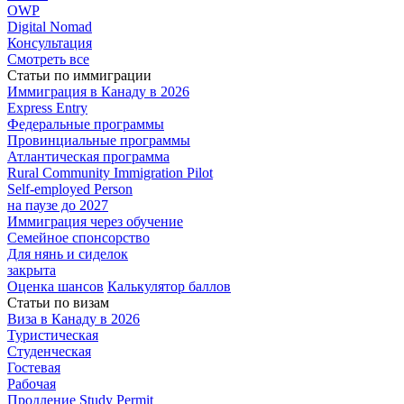
OWP
Digital Nomad
Консультация
Смотреть все
Статьи по иммиграции
Иммиграция в
Канаду в 2026
Express
Entry
Федеральные
программы
Провинциальные
программы
Атлантическая
программа
Rural Community Immigration Pilot
Self-employed Person
на паузе до 2027
Иммиграция
через обучение
Семейное
спонсорство
Для нянь и сиделок
закрыта
Оценка шансов
Калькулятор баллов
Статьи по визам
Виза в Канаду
в 2026
Туристическая
Студенческая
Гостевая
Рабочая
Продление Study Permit