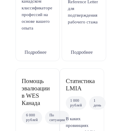
канадском
Reference Letter
классификаторе
для
профессий на
подтверждения
основе вашего
рабочего стажа
опыта
Подробнее
Подробнее
Помощь
Статистика
эвалюации
LMIA
в WES
1 000
1
Канада
рублей
день
6 000
По
В каких
рублей
ситуации
провинциях