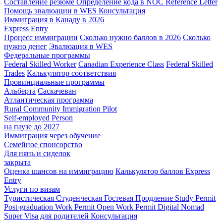
Составление резюме
Определение кода в NOC
Reference Letter
Помощь эвалюации в WES
Консультация
Иммиграция в Канаду в 2026
Express Entry
Процесс иммиграции
Сколько нужно баллов в 2026
Сколько
нужно денег
Эвалюация в WES
Федеральные программы
Federal Skilled Worker
Canadian Experience Class
Federal Skilled
Trades
Калькулятор соответствия
Провинциальные программы
Альберта
Саскачеван
Атлантическая программа
Rural Community Immigration Pilot
Self-employed Person
на паузе до 2027
Иммиграция через обучение
Семейное спонсорство
Для нянь и сиделок
закрыта
Оценка шансов на иммиграцию
Калькулятор баллов Express
Entry
Услуги по визам
Туристическая
Студенческая
Гостевая
Продление Study Permit
Post-graduation Work Permit
Open Work Permit
Digital Nomad
Super Visa для родителей
Консультация