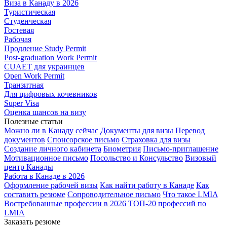
Виза в Канаду в 2026
Туристическая
Студенческая
Гостевая
Рабочая
Продление Study Permit
Post-graduation Work Permit
CUAET для украинцев
Open Work Permit
Транзитная
Для цифровых кочевников
Super Visa
Оценка шансов на визу
Полезные статьи
Можно ли в Канаду сейчас
Документы для визы
Перевод
документов
Спонсорское письмо
Страховка для визы
Создание личного кабинета
Биометрия
Письмо-приглашение
Мотивационное письмо
Посольство и Консульство
Визовый
центр Канады
Работа в Канаде в 2026
Оформление рабочей визы
Как найти работу в Канаде
Как
составить резюме
Сопроводительное письмо
Что такое LMIA
Востребованные профессии в 2026
ТОП-20 профессий по
LMIA
Заказать резюме