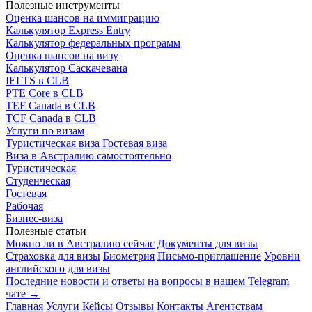
Полезные инструменты
Оценка шансов на иммиграцию
Калькулятор Express Entry
Калькулятор федеральных программ
Оценка шансов на визу
Калькулятор Саскачевана
IELTS в CLB
PTE Core в CLB
TEF Canada в CLB
TCF Canada в CLB
Услуги по визам
Туристическая виза
Гостевая виза
Виза в Австралию самостоятельно
Туристическая
Студенческая
Гостевая
Рабочая
Бизнес-виза
Полезные статьи
Можно ли в Австралию сейчас
Документы для визы
Страховка для визы
Биометрия
Письмо-приглашение
Уровни
английского для визы
Последние новости и ответы на вопросы в нашем Telegram
чате →
Главная
Услуги
Кейсы
Отзывы
Контакты
Агентствам