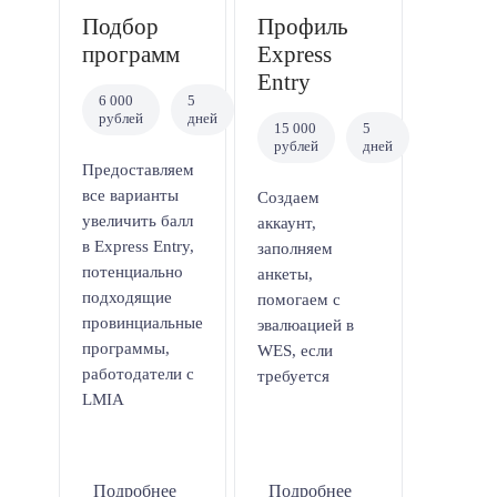
Подбор
Профиль
программ
Express
Entry
6 000
5
рублей
дней
15 000
5
рублей
дней
Предоставляем
все варианты
Создаем
увеличить балл
аккаунт,
в Express Entry,
заполняем
потенциально
анкеты,
подходящие
помогаем с
провинциальные
эвалюацией в
программы,
WES, если
работодатели с
требуется
LMIA
Подробнее
Подробнее