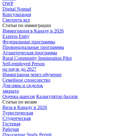
OWP
Digital Nomad
Консультация
Смотреть все
Статьи по иммиграции
Иммиграция в
Канаду в 2026
Express
Entry
Федеральные
программы
Провинциальные
программы
Атлантическая
программа
Rural Community Immigration Pilot
Self-employed Person
на паузе до 2027
Иммиграция
через обучение
Семейное
спонсорство
Для нянь и сиделок
закрыта
Оценка шансов
Калькулятор баллов
Статьи по визам
Виза в Канаду
в 2026
Туристическая
Студенческая
Гостевая
Рабочая
Продление Study Permit