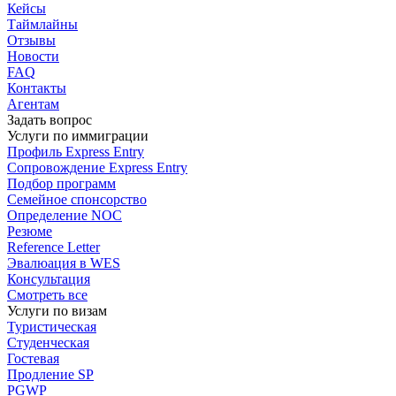
Кейсы
Таймлайны
Отзывы
Новости
FAQ
Контакты
Агентам
Задать вопрос
Услуги по иммиграции
Профиль
Express Entry
Сопровождение
Express Entry
Подбор
программ
Семейное спонсорство
Определение NOC
Резюме
Reference Letter
Эвалюация в WES
Консультация
Смотреть все
Услуги по визам
Туристическая
Студенческая
Гостевая
Продление SP
PGWP