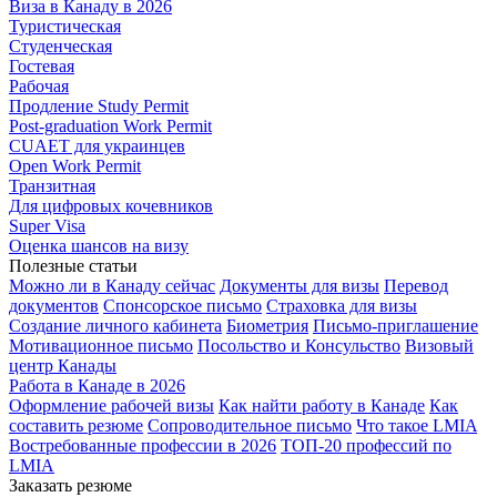
Виза в Канаду в 2026
Туристическая
Студенческая
Гостевая
Рабочая
Продление Study Permit
Post-graduation Work Permit
CUAET для украинцев
Open Work Permit
Транзитная
Для цифровых кочевников
Super Visa
Оценка шансов на визу
Полезные статьи
Можно ли в Канаду сейчас
Документы для визы
Перевод
документов
Спонсорское письмо
Страховка для визы
Создание личного кабинета
Биометрия
Письмо-приглашение
Мотивационное письмо
Посольство и Консульство
Визовый
центр Канады
Работа в Канаде в 2026
Оформление рабочей визы
Как найти работу в Канаде
Как
составить резюме
Сопроводительное письмо
Что такое LMIA
Востребованные профессии в 2026
ТОП-20 профессий по
LMIA
Заказать резюме