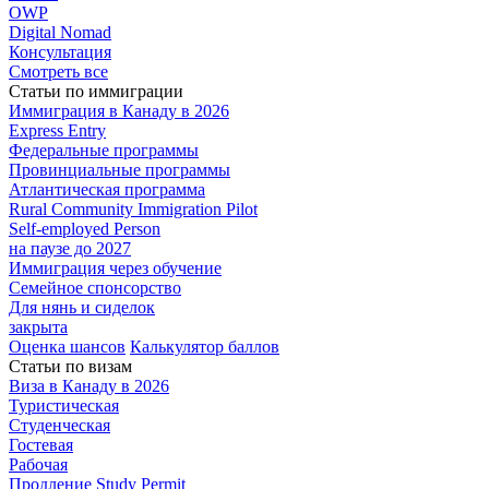
OWP
Digital Nomad
Консультация
Смотреть все
Статьи по иммиграции
Иммиграция в
Канаду в 2026
Express
Entry
Федеральные
программы
Провинциальные
программы
Атлантическая
программа
Rural Community Immigration Pilot
Self-employed Person
на паузе до 2027
Иммиграция
через обучение
Семейное
спонсорство
Для нянь и сиделок
закрыта
Оценка шансов
Калькулятор баллов
Статьи по визам
Виза в Канаду
в 2026
Туристическая
Студенческая
Гостевая
Рабочая
Продление Study Permit