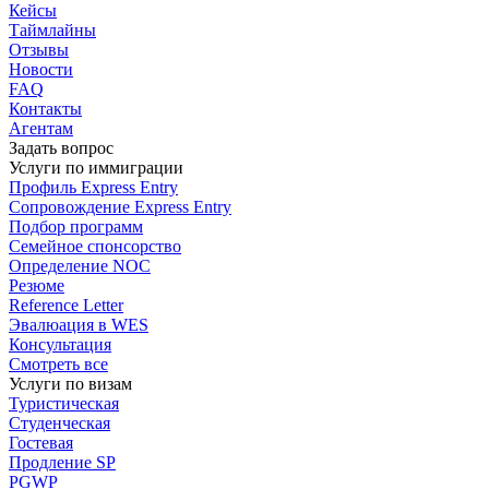
Кейсы
Таймлайны
Отзывы
Новости
FAQ
Контакты
Агентам
Задать вопрос
Услуги по иммиграции
Профиль
Express Entry
Сопровождение
Express Entry
Подбор
программ
Семейное спонсорство
Определение NOC
Резюме
Reference Letter
Эвалюация в WES
Консультация
Смотреть все
Услуги по визам
Туристическая
Студенческая
Гостевая
Продление SP
PGWP