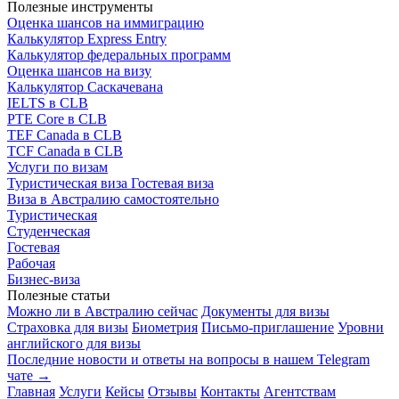
Полезные инструменты
Оценка шансов на иммиграцию
Калькулятор Express Entry
Калькулятор федеральных программ
Оценка шансов на визу
Калькулятор Саскачевана
IELTS в CLB
PTE Core в CLB
TEF Canada в CLB
TCF Canada в CLB
Услуги по визам
Туристическая виза
Гостевая виза
Виза в Австралию самостоятельно
Туристическая
Студенческая
Гостевая
Рабочая
Бизнес-виза
Полезные статьи
Можно ли в Австралию сейчас
Документы для визы
Страховка для визы
Биометрия
Письмо-приглашение
Уровни
английского для визы
Последние новости и ответы на вопросы в нашем Telegram
чате →
Главная
Услуги
Кейсы
Отзывы
Контакты
Агентствам