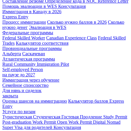
Составление резюме
Определение кода в NOC
Reference Letter
Помощь эвалюации в WES
Консультация
Иммиграция в Канаду в 2026
Express Entry
Процесс иммиграции
Сколько нужно баллов в 2026
Сколько
нужно денег
Эвалюация в WES
Федеральные программы
Federal Skilled Worker
Canadian Experience Class
Federal Skilled
Trades
Калькулятор соответствия
Провинциальные программы
Альберта
Саскачеван
Атлантическая программа
Rural Community Immigration Pilot
Self-employed Person
на паузе до 2027
Иммиграция через обучение
Семейное спонсорство
Для нянь и сиделок
закрыта
Оценка шансов на иммиграцию
Калькулятор баллов Express
Entry
Услуги по визам
Туристическая
Студенческая
Гостевая
Продление Study Permit
Post-graduation Work Permit
Open Work Permit
Digital Nomad
Super Visa для родителей
Консультация