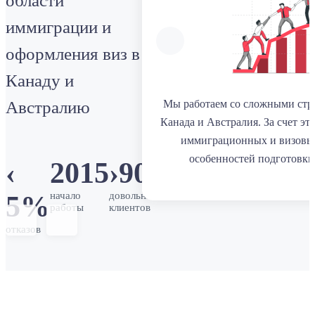
области
иммиграции и
оформления виз в
Канаду и
Австралию
Мы работаем со сложными стр
Канада и Австралия. За счет эт
иммиграционных и визовы
особенностей подготовки
‹
2015
›
900
начало
довольных
5%
работы
клиентов
отказов