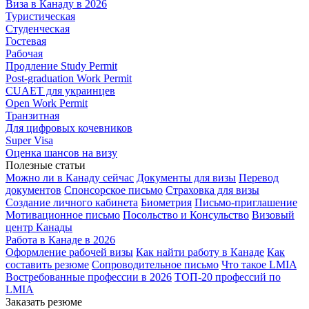
Виза в Канаду в 2026
Туристическая
Студенческая
Гостевая
Рабочая
Продление Study Permit
Post-graduation Work Permit
CUAET для украинцев
Open Work Permit
Транзитная
Для цифровых кочевников
Super Visa
Оценка шансов на визу
Полезные статьи
Можно ли в Канаду сейчас
Документы для визы
Перевод
документов
Спонсорское письмо
Страховка для визы
Создание личного кабинета
Биометрия
Письмо-приглашение
Мотивационное письмо
Посольство и Консульство
Визовый
центр Канады
Работа в Канаде в 2026
Оформление рабочей визы
Как найти работу в Канаде
Как
составить резюме
Сопроводительное письмо
Что такое LMIA
Востребованные профессии в 2026
ТОП-20 профессий по
LMIA
Заказать резюме