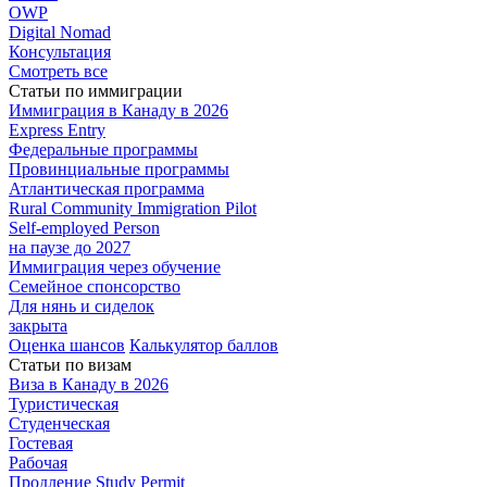
OWP
Digital Nomad
Консультация
Смотреть все
Статьи по иммиграции
Иммиграция в
Канаду в 2026
Express
Entry
Федеральные
программы
Провинциальные
программы
Атлантическая
программа
Rural Community Immigration Pilot
Self-employed Person
на паузе до 2027
Иммиграция
через обучение
Семейное
спонсорство
Для нянь и сиделок
закрыта
Оценка шансов
Калькулятор баллов
Статьи по визам
Виза в Канаду
в 2026
Туристическая
Студенческая
Гостевая
Рабочая
Продление Study Permit