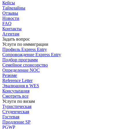
Кейсы
Таймлайны
Отзывы
Новости
FAQ
Контакты
Агентам
Задать вопрос
Услуги по иммиграции
Профиль
Express Entry
Сопровождение
Express Entry
Подбор
программ
Семейное спонсорство
Определение NOC
Резюме
Reference Letter
Эвалюация в WES
Консультация
Смотреть все
Услуги по визам
Туристическая
Студенческая
Гостевая
Продление SP
PGWP