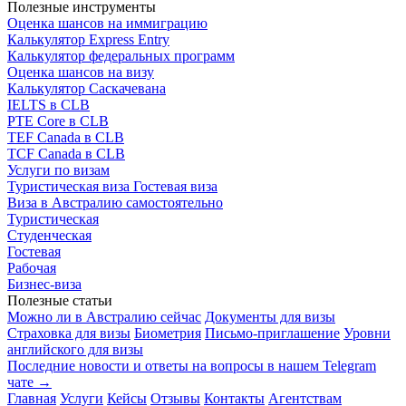
Полезные инструменты
Оценка шансов на иммиграцию
Калькулятор Express Entry
Калькулятор федеральных программ
Оценка шансов на визу
Калькулятор Саскачевана
IELTS в CLB
PTE Core в CLB
TEF Canada в CLB
TCF Canada в CLB
Услуги по визам
Туристическая виза
Гостевая виза
Виза в Австралию самостоятельно
Туристическая
Студенческая
Гостевая
Рабочая
Бизнес-виза
Полезные статьи
Можно ли в Австралию сейчас
Документы для визы
Страховка для визы
Биометрия
Письмо-приглашение
Уровни
английского для визы
Последние новости и ответы на вопросы в нашем Telegram
чате →
Главная
Услуги
Кейсы
Отзывы
Контакты
Агентствам