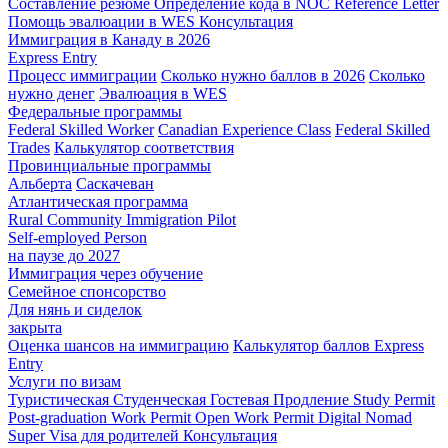
Составление резюме
Определение кода в NOC
Reference Letter
Помощь эвалюации в WES
Консультация
Иммиграция в Канаду в 2026
Express Entry
Процесс иммиграции
Сколько нужно баллов в 2026
Сколько
нужно денег
Эвалюация в WES
Федеральные программы
Federal Skilled Worker
Canadian Experience Class
Federal Skilled
Trades
Калькулятор соответствия
Провинциальные программы
Альберта
Саскачеван
Атлантическая программа
Rural Community Immigration Pilot
Self-employed Person
на паузе до 2027
Иммиграция через обучение
Семейное спонсорство
Для нянь и сиделок
закрыта
Оценка шансов на иммиграцию
Калькулятор баллов Express
Entry
Услуги по визам
Туристическая
Студенческая
Гостевая
Продление Study Permit
Post-graduation Work Permit
Open Work Permit
Digital Nomad
Super Visa для родителей
Консультация