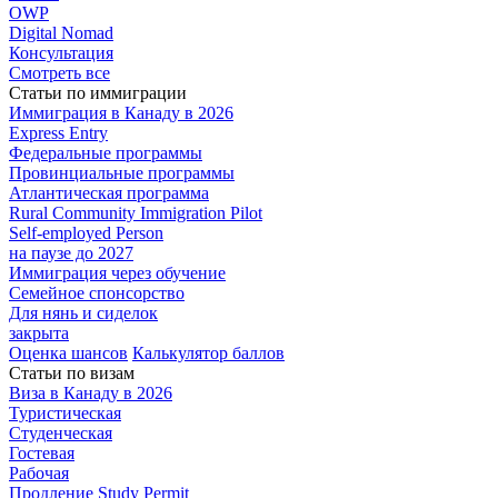
OWP
Digital Nomad
Консультация
Смотреть все
Статьи по иммиграции
Иммиграция в
Канаду в 2026
Express
Entry
Федеральные
программы
Провинциальные
программы
Атлантическая
программа
Rural Community Immigration Pilot
Self-employed Person
на паузе до 2027
Иммиграция
через обучение
Семейное
спонсорство
Для нянь и сиделок
закрыта
Оценка шансов
Калькулятор баллов
Статьи по визам
Виза в Канаду
в 2026
Туристическая
Студенческая
Гостевая
Рабочая
Продление Study Permit