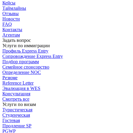
Кейсы
Таймлайны
Отзывы
Новости
FAQ
Контакты
Агентам
Задать вопрос
Услуги по иммиграции
Профиль
Express Entry
Сопровождение
Express Entry
Подбор
программ
Семейное спонсорство
Определение NOC
Резюме
Reference Letter
Эвалюация в WES
Консультация
Смотреть все
Услуги по визам
Туристическая
Студенческая
Гостевая
Продление SP
PGWP