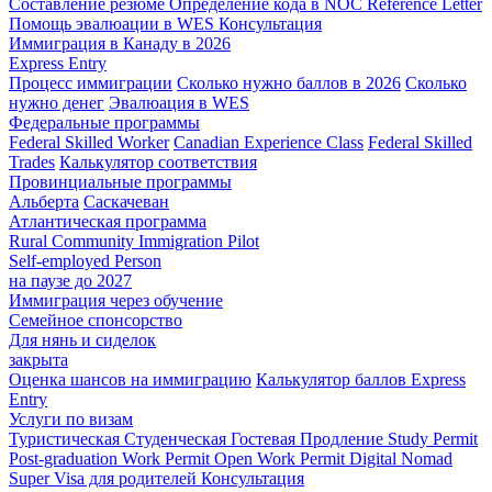
Составление резюме
Определение кода в NOC
Reference Letter
Помощь эвалюации в WES
Консультация
Иммиграция в Канаду в 2026
Express Entry
Процесс иммиграции
Сколько нужно баллов в 2026
Сколько
нужно денег
Эвалюация в WES
Федеральные программы
Federal Skilled Worker
Canadian Experience Class
Federal Skilled
Trades
Калькулятор соответствия
Провинциальные программы
Альберта
Саскачеван
Атлантическая программа
Rural Community Immigration Pilot
Self-employed Person
на паузе до 2027
Иммиграция через обучение
Семейное спонсорство
Для нянь и сиделок
закрыта
Оценка шансов на иммиграцию
Калькулятор баллов Express
Entry
Услуги по визам
Туристическая
Студенческая
Гостевая
Продление Study Permit
Post-graduation Work Permit
Open Work Permit
Digital Nomad
Super Visa для родителей
Консультация