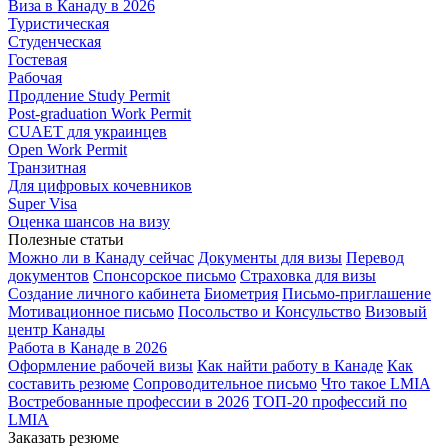
Виза в Канаду в 2026
Туристическая
Студенческая
Гостевая
Рабочая
Продление Study Permit
Post-graduation Work Permit
CUAET для украинцев
Open Work Permit
Транзитная
Для цифровых кочевников
Super Visa
Оценка шансов на визу
Полезные статьи
Можно ли в Канаду сейчас
Документы для визы
Перевод
документов
Спонсорское письмо
Страховка для визы
Создание личного кабинета
Биометрия
Письмо-приглашение
Мотивационное письмо
Посольство и Консульство
Визовый
центр Канады
Работа в Канаде в 2026
Оформление рабочей визы
Как найти работу в Канаде
Как
составить резюме
Сопроводительное письмо
Что такое LMIA
Востребованные профессии в 2026
ТОП-20 профессий по
LMIA
Заказать резюме