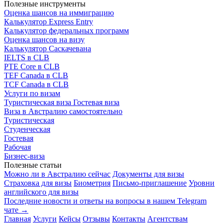
Полезные инструменты
Оценка шансов на иммиграцию
Калькулятор Express Entry
Калькулятор федеральных программ
Оценка шансов на визу
Калькулятор Саскачевана
IELTS в CLB
PTE Core в CLB
TEF Canada в CLB
TCF Canada в CLB
Услуги по визам
Туристическая виза
Гостевая виза
Виза в Австралию самостоятельно
Туристическая
Студенческая
Гостевая
Рабочая
Бизнес-виза
Полезные статьи
Можно ли в Австралию сейчас
Документы для визы
Страховка для визы
Биометрия
Письмо-приглашение
Уровни
английского для визы
Последние новости и ответы на вопросы в нашем Telegram
чате →
Главная
Услуги
Кейсы
Отзывы
Контакты
Агентствам