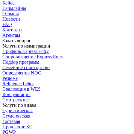
Кейсы
Таймлайны
Отзывы
Новости
FAQ
Контакты
Агентам
Задать вопрос
Услуги по иммиграции
Профиль
Express Entry
Сопровождение
Express Entry
Подбор
программ
Семейное спонсорство
Определение NOC
Резюме
Reference Letter
Эвалюация в WES
Консультация
Смотреть все
Услуги по визам
Туристическая
Студенческая
Гостевая
Продление SP
PGWP