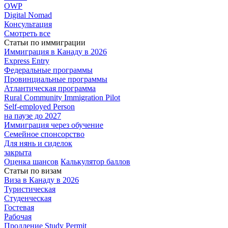
OWP
Digital Nomad
Консультация
Смотреть все
Статьи по иммиграции
Иммиграция в
Канаду в 2026
Express
Entry
Федеральные
программы
Провинциальные
программы
Атлантическая
программа
Rural Community Immigration Pilot
Self-employed Person
на паузе до 2027
Иммиграция
через обучение
Семейное
спонсорство
Для нянь и сиделок
закрыта
Оценка шансов
Калькулятор баллов
Статьи по визам
Виза в Канаду
в 2026
Туристическая
Студенческая
Гостевая
Рабочая
Продление Study Permit