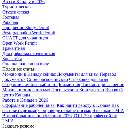
Виза в Канаду в 2026
Туристическая
Студенческая
Гостевая
Рабочая
Продление Study Permit
Post-graduation Work Permit
CUAET для украинцев
Open Work Permit
Транзитная
Для цифровых кочевников
Super Visa
Оценка шансов на визу
Полезные статьи
Можно ли в Канаду сейчас
Документы для визы
Перевод
документов
Спонсорское письмо
Страховка для визы
Создание личного кабинета
Биометрия
Письмо-приглашение
Мотивационное письмо
Посольство и Консульство
Визовый
центр Канады
Работа в Канаде в 2026
Оформление рабочей визы
Как найти работу в Канаде
Как
составить резюме
Сопроводительное письмо
Что такое LMIA
Востребованные профессии в 2026
ТОП-20 профессий по
LMIA
Заказать резюме