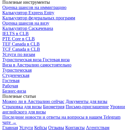
Полезные инструменты
Оценка шансов на иммиграцию
Калькулятор Express Entry
Калькулятор федеральных программ
Оценка шансов на визу
Калькулятор Саскачевана
IELTS в CLB
PTE Core в CLB
TEF Canada в CLB
TCF Canada в CLB
Услуги по визам
Туристическая виза
Гостевая виза
Виза в Австралию самостоятельно
Туристическая
Студенческая
Гостевая
Рабочая
Бизнес-виза
Полезные статьи
Можно ли в Австралию сейчас
Документы для визы
Страховка для визы
Биометрия
Письмо-приглашение
Уровни
английского для визы
Последние новости и ответы на вопросы в нашем Telegram
чате →
Главная
Услуги
Кейсы
Отзывы
Контакты
Агентствам