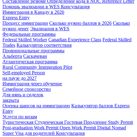
Составление резюме
Определение кода в NOC
Reference Letter
Помощь эвалюации в WES
Консультация
Иммиграция в Канаду в 2026
Express Entry
Процесс иммиграции
Сколько нужно баллов в 2026
Сколько
нужно денег
Эвалюация в WES
Федеральные программы
Federal Skilled Worker
Canadian Experience Class
Federal Skilled
Trades
Калькулятор соответствия
Провинциальные программы
Альберта
Саскачеван
Атлантическая программа
Rural Community Immigration Pilot
Self-employed Person
на паузе до 2027
Иммиграция через обучение
Семейное спонсорство
Для нянь и сиделок
закрыта
Оценка шансов на иммиграцию
Калькулятор баллов Express
Entry
Услуги по визам
Туристическая
Студенческая
Гостевая
Продление Study Permit
Post-graduation Work Permit
Open Work Permit
Digital Nomad
Super Visa для родителей
Консультация