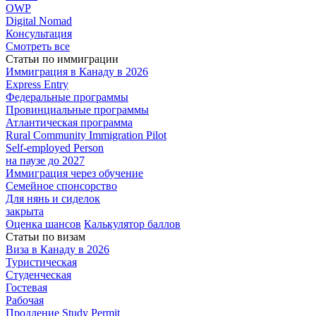
OWP
Digital Nomad
Консультация
Смотреть все
Статьи по иммиграции
Иммиграция в
Канаду в 2026
Express
Entry
Федеральные
программы
Провинциальные
программы
Атлантическая
программа
Rural Community Immigration Pilot
Self-employed Person
на паузе до 2027
Иммиграция
через обучение
Семейное
спонсорство
Для нянь и сиделок
закрыта
Оценка шансов
Калькулятор баллов
Статьи по визам
Виза в Канаду
в 2026
Туристическая
Студенческая
Гостевая
Рабочая
Продление Study Permit