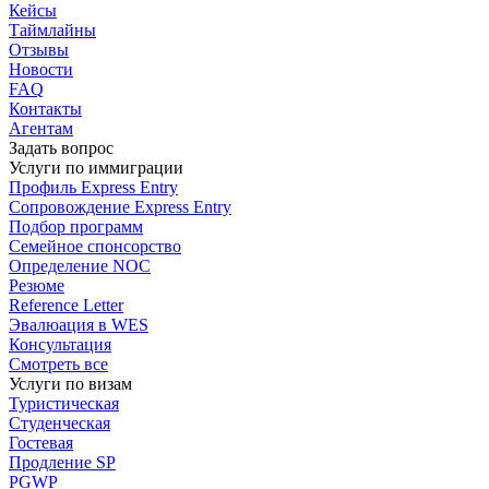
Кейсы
Таймлайны
Отзывы
Новости
FAQ
Контакты
Агентам
Задать вопрос
Услуги по иммиграции
Профиль
Express Entry
Сопровождение
Express Entry
Подбор
программ
Семейное спонсорство
Определение NOC
Резюме
Reference Letter
Эвалюация в WES
Консультация
Смотреть все
Услуги по визам
Туристическая
Студенческая
Гостевая
Продление SP
PGWP