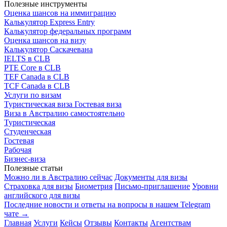
Полезные инструменты
Оценка шансов на иммиграцию
Калькулятор Express Entry
Калькулятор федеральных программ
Оценка шансов на визу
Калькулятор Саскачевана
IELTS в CLB
PTE Core в CLB
TEF Canada в CLB
TCF Canada в CLB
Услуги по визам
Туристическая виза
Гостевая виза
Виза в Австралию самостоятельно
Туристическая
Студенческая
Гостевая
Рабочая
Бизнес-виза
Полезные статьи
Можно ли в Австралию сейчас
Документы для визы
Страховка для визы
Биометрия
Письмо-приглашение
Уровни
английского для визы
Последние новости и ответы на вопросы в нашем Telegram
чате →
Главная
Услуги
Кейсы
Отзывы
Контакты
Агентствам