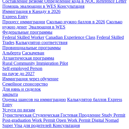
Составление резюме
Определение кода в NOC
Reference Letter
Помощь эвалюации в WES
Консультация
Иммиграция в Канаду в 2026
Express Entry
Процесс иммиграции
Сколько нужно баллов в 2026
Сколько
нужно денег
Эвалюация в WES
Федеральные программы
Federal Skilled Worker
Canadian Experience Class
Federal Skilled
Trades
Калькулятор соответствия
Провинциальные программы
Альберта
Саскачеван
Атлантическая программа
Rural Community Immigration Pilot
Self-employed Person
на паузе до 2027
Иммиграция через обучение
Семейное спонсорство
Для нянь и сиделок
закрыта
Оценка шансов на иммиграцию
Калькулятор баллов Express
Entry
Услуги по визам
Туристическая
Студенческая
Гостевая
Продление Study Permit
Post-graduation Work Permit
Open Work Permit
Digital Nomad
Super Visa для родителей
Консультация