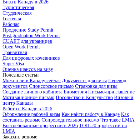
Виза в Канаду в 2026
Туристическая
Студенческая
Гостевая
Рабочая
Продление Study Permit
Post-graduation Work Permit
CUAET для украинцев
Open Work Permit
Транзитная
Для цифровых кочевников
Super Visa
Оценка шансов на визу
Полезные статьи
Можно ли в Канаду сейчас
Документы для визы
Перевод
документов
Спонсорское письмо
Страховка для визы
Создание личного кабинета
Биометрия
Письмо-приглашение
Мотивационное письмо
Посольство и Консульство
Визовый
центр Канады
Работа в Канаде в 2026
Оформление рабочей визы
Как найти работу в Канаде
Как
составить резюме
Сопроводительное письмо
Что такое LMIA
Востребованные профессии в 2026
ТОП-20 профессий по
LMIA
Заказать резюме