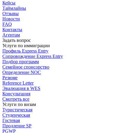
Кейсы
Таймлайны
Отзывы
Новости
FAQ
Контакты
Агентам
Задать вопрос
Услуги по иммиграции
Профиль
Express Entry
Сопровождение
Express Entry
Подбор
программ
Семейное спонсорство
Определение NOC
Резюме
Reference Letter
Эвалюация в WES
Консультация
Смотреть все
Услуги по визам
Туристическая
Студенческая
Гостевая
Продление SP
PGWP