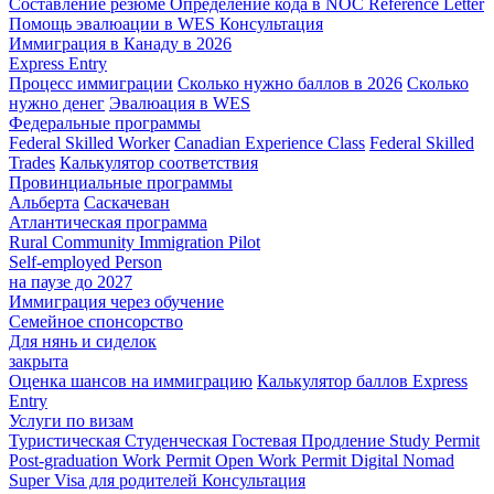
Составление резюме
Определение кода в NOC
Reference Letter
Помощь эвалюации в WES
Консультация
Иммиграция в Канаду в 2026
Express Entry
Процесс иммиграции
Сколько нужно баллов в 2026
Сколько
нужно денег
Эвалюация в WES
Федеральные программы
Federal Skilled Worker
Canadian Experience Class
Federal Skilled
Trades
Калькулятор соответствия
Провинциальные программы
Альберта
Саскачеван
Атлантическая программа
Rural Community Immigration Pilot
Self-employed Person
на паузе до 2027
Иммиграция через обучение
Семейное спонсорство
Для нянь и сиделок
закрыта
Оценка шансов на иммиграцию
Калькулятор баллов Express
Entry
Услуги по визам
Туристическая
Студенческая
Гостевая
Продление Study Permit
Post-graduation Work Permit
Open Work Permit
Digital Nomad
Super Visa для родителей
Консультация