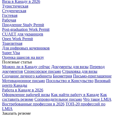
Виза в Канаду в 2026
Туристическая
Студенческая
Гостевая
Рабочая
Продление Study Permit
Post-graduation Work Permit
CUAET для украинцев
Open Work Permit
Транзитная
Для цифровых кочевников
Super Visa
Оценка шансов на визу
Полезные статьи
Можно ли в Канаду сейчас
Документы для визы
Перевод
документов
Спонсорское письмо
Страховка для визы
Создание личного кабинета
Биометрия
Письмо-приглашение
Мотивационное письмо
Посольство и Консульство
Визовый
центр Канады
Работа в Канаде в 2026
Оформление рабочей визы
Как найти работу в Канаде
Как
составить резюме
Сопроводительное письмо
Что такое LMIA
Востребованные профессии в 2026
ТОП-20 профессий по
LMIA
Заказать резюме