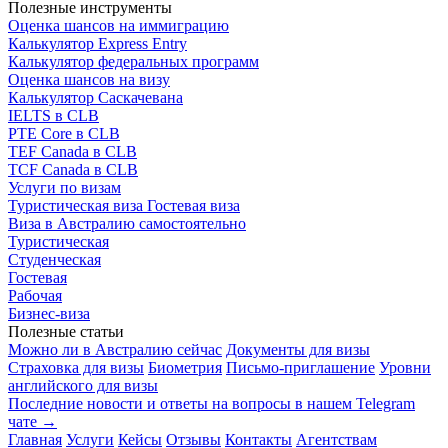
Полезные инструменты
Оценка шансов на иммиграцию
Калькулятор Express Entry
Калькулятор федеральных программ
Оценка шансов на визу
Калькулятор Саскачевана
IELTS в CLB
PTE Core в CLB
TEF Canada в CLB
TCF Canada в CLB
Услуги по визам
Туристическая виза
Гостевая виза
Виза в Австралию самостоятельно
Туристическая
Студенческая
Гостевая
Рабочая
Бизнес-виза
Полезные статьи
Можно ли в Австралию сейчас
Документы для визы
Страховка для визы
Биометрия
Письмо-приглашение
Уровни
английского для визы
Последние новости и ответы на вопросы в нашем Telegram
чате →
Главная
Услуги
Кейсы
Отзывы
Контакты
Агентствам