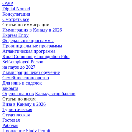
OWP
Digital Nomad
Консультация
Смотреть все
Статьи по иммиграции
Иммиграция в
Канаду в 2026
Express
Entry
Федеральные
программы
Провинциальные
программы
Атлантическая
программа
Rural Community Immigration Pilot
Self-employed Person
на паузе до 2027
Иммиграция
через обучение
Семейное
спонсорство
Для нянь и сиделок
закрыта
Оценка шансов
Калькулятор баллов
Статьи по визам
Виза в Канаду
в 2026
Туристическая
Студенческая
Гостевая
Рабочая
Продление Study Permit