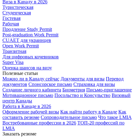
Виза в Канаду в 2026
Туристическая
Студенческая
Гостевая
Рабочая
Продление Study Permit
Post-graduation Work Permit
CUAET для украинцев
Open Work Permit
Транзитная
Для цифровых кочевников
Super Visa
Оценка шансов на визу
Полезные статьи
Можно ли в Канаду сейчас
Документы для визы
Перевод
документов
Спонсорское письмо
Страховка для визы
Создание личного кабинета
Биометрия
Письмо-приглашение
Мотивационное письмо
Посольство и Консульство
Визовый
центр Канады
Работа в Канаде в 2026
Оформление рабочей визы
Как найти работу в Канаде
Как
составить резюме
Сопроводительное письмо
Что такое LMIA
Востребованные профессии в 2026
ТОП-20 профессий по
LMIA
Заказать резюме