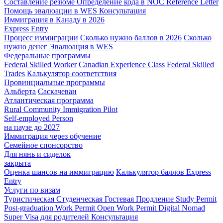
Составление резюме
Определение кода в NOC
Reference Letter
Помощь эвалюации в WES
Консультация
Иммиграция в Канаду в 2026
Express Entry
Процесс иммиграции
Сколько нужно баллов в 2026
Сколько
нужно денег
Эвалюация в WES
Федеральные программы
Federal Skilled Worker
Canadian Experience Class
Federal Skilled
Trades
Калькулятор соответствия
Провинциальные программы
Альберта
Саскачеван
Атлантическая программа
Rural Community Immigration Pilot
Self-employed Person
на паузе до 2027
Иммиграция через обучение
Семейное спонсорство
Для нянь и сиделок
закрыта
Оценка шансов на иммиграцию
Калькулятор баллов Express
Entry
Услуги по визам
Туристическая
Студенческая
Гостевая
Продление Study Permit
Post-graduation Work Permit
Open Work Permit
Digital Nomad
Super Visa для родителей
Консультация