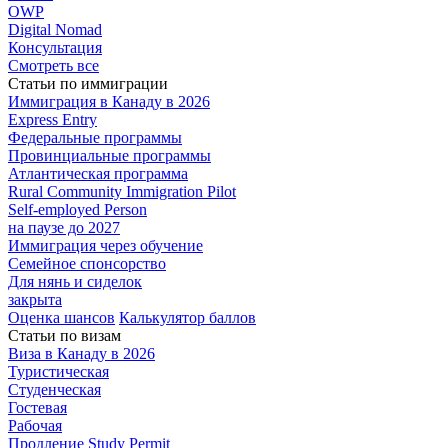
OWP
Digital Nomad
Консультация
Смотреть все
Статьи по иммиграции
Иммиграция в
Канаду в 2026
Express
Entry
Федеральные
программы
Провинциальные
программы
Атлантическая
программа
Rural Community Immigration Pilot
Self-employed Person
на паузе до 2027
Иммиграция
через обучение
Семейное
спонсорство
Для нянь и сиделок
закрыта
Оценка шансов
Калькулятор баллов
Статьи по визам
Виза в Канаду
в 2026
Туристическая
Студенческая
Гостевая
Рабочая
Продление Study Permit