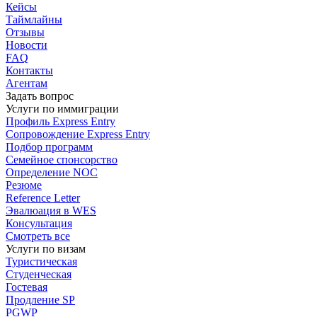
Кейсы
Таймлайны
Отзывы
Новости
FAQ
Контакты
Агентам
Задать вопрос
Услуги по иммиграции
Профиль
Express Entry
Сопровождение
Express Entry
Подбор
программ
Семейное спонсорство
Определение NOC
Резюме
Reference Letter
Эвалюация в WES
Консультация
Смотреть все
Услуги по визам
Туристическая
Студенческая
Гостевая
Продление SP
PGWP