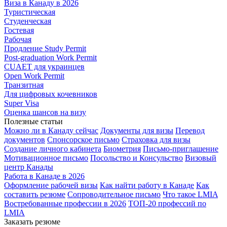
Виза в Канаду в 2026
Туристическая
Студенческая
Гостевая
Рабочая
Продление Study Permit
Post-graduation Work Permit
CUAET для украинцев
Open Work Permit
Транзитная
Для цифровых кочевников
Super Visa
Оценка шансов на визу
Полезные статьи
Можно ли в Канаду сейчас
Документы для визы
Перевод
документов
Спонсорское письмо
Страховка для визы
Создание личного кабинета
Биометрия
Письмо-приглашение
Мотивационное письмо
Посольство и Консульство
Визовый
центр Канады
Работа в Канаде в 2026
Оформление рабочей визы
Как найти работу в Канаде
Как
составить резюме
Сопроводительное письмо
Что такое LMIA
Востребованные профессии в 2026
ТОП-20 профессий по
LMIA
Заказать резюме