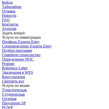
Кейсы
Таймлайны
Отзывы
Новости
FAQ
Контакты
Агентам
Задать вопрос
Услуги по иммиграции
Профиль
Express Entry
Сопровождение
Express Entry
Подбор
программ
Семейное спонсорство
Определение NOC
Резюме
Reference Letter
Эвалюация в WES
Консультация
Смотреть все
Услуги по визам
Туристическая
Студенческая
Гостевая
Продление SP
PGWP