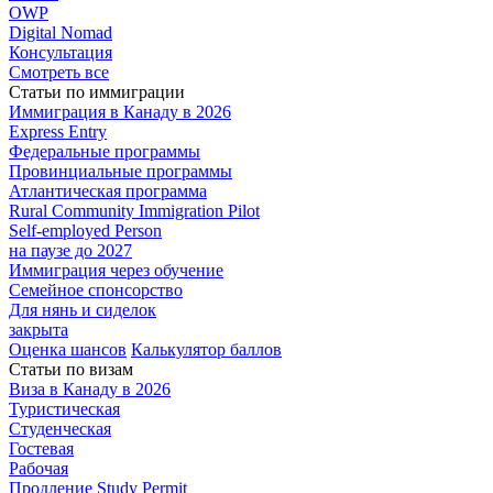
OWP
Digital Nomad
Консультация
Смотреть все
Статьи по иммиграции
Иммиграция в
Канаду в 2026
Express
Entry
Федеральные
программы
Провинциальные
программы
Атлантическая
программа
Rural Community Immigration Pilot
Self-employed Person
на паузе до 2027
Иммиграция
через обучение
Семейное
спонсорство
Для нянь и сиделок
закрыта
Оценка шансов
Калькулятор баллов
Статьи по визам
Виза в Канаду
в 2026
Туристическая
Студенческая
Гостевая
Рабочая
Продление Study Permit