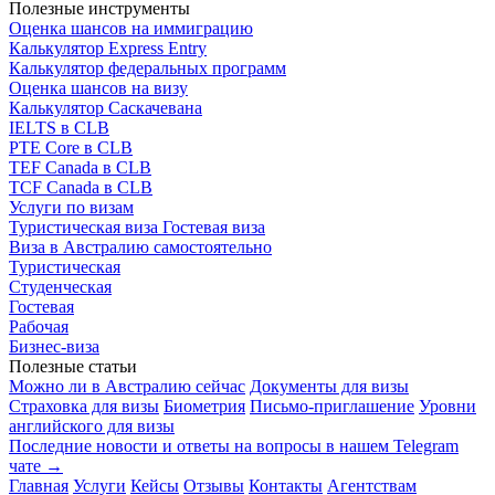
Полезные инструменты
Оценка шансов на иммиграцию
Калькулятор Express Entry
Калькулятор федеральных программ
Оценка шансов на визу
Калькулятор Саскачевана
IELTS в CLB
PTE Core в CLB
TEF Canada в CLB
TCF Canada в CLB
Услуги по визам
Туристическая виза
Гостевая виза
Виза в Австралию самостоятельно
Туристическая
Студенческая
Гостевая
Рабочая
Бизнес-виза
Полезные статьи
Можно ли в Австралию сейчас
Документы для визы
Страховка для визы
Биометрия
Письмо-приглашение
Уровни
английского для визы
Последние новости и ответы на вопросы в нашем Telegram
чате →
Главная
Услуги
Кейсы
Отзывы
Контакты
Агентствам