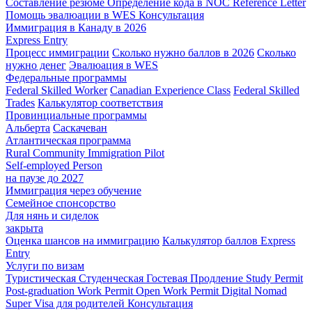
Составление резюме
Определение кода в NOC
Reference Letter
Помощь эвалюации в WES
Консультация
Иммиграция в Канаду в 2026
Express Entry
Процесс иммиграции
Сколько нужно баллов в 2026
Сколько
нужно денег
Эвалюация в WES
Федеральные программы
Federal Skilled Worker
Canadian Experience Class
Federal Skilled
Trades
Калькулятор соответствия
Провинциальные программы
Альберта
Саскачеван
Атлантическая программа
Rural Community Immigration Pilot
Self-employed Person
на паузе до 2027
Иммиграция через обучение
Семейное спонсорство
Для нянь и сиделок
закрыта
Оценка шансов на иммиграцию
Калькулятор баллов Express
Entry
Услуги по визам
Туристическая
Студенческая
Гостевая
Продление Study Permit
Post-graduation Work Permit
Open Work Permit
Digital Nomad
Super Visa для родителей
Консультация