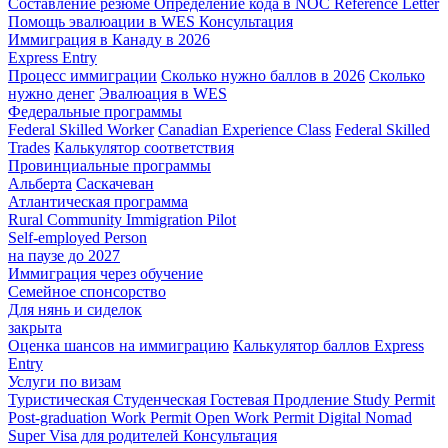
Составление резюме
Определение кода в NOC
Reference Letter
Помощь эвалюации в WES
Консультация
Иммиграция в Канаду в 2026
Express Entry
Процесс иммиграции
Сколько нужно баллов в 2026
Сколько
нужно денег
Эвалюация в WES
Федеральные программы
Federal Skilled Worker
Canadian Experience Class
Federal Skilled
Trades
Калькулятор соответствия
Провинциальные программы
Альберта
Саскачеван
Атлантическая программа
Rural Community Immigration Pilot
Self-employed Person
на паузе до 2027
Иммиграция через обучение
Семейное спонсорство
Для нянь и сиделок
закрыта
Оценка шансов на иммиграцию
Калькулятор баллов Express
Entry
Услуги по визам
Туристическая
Студенческая
Гостевая
Продление Study Permit
Post-graduation Work Permit
Open Work Permit
Digital Nomad
Super Visa для родителей
Консультация