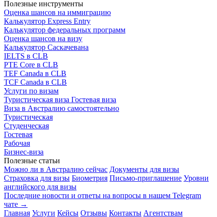
Полезные инструменты
Оценка шансов на иммиграцию
Калькулятор Express Entry
Калькулятор федеральных программ
Оценка шансов на визу
Калькулятор Саскачевана
IELTS в CLB
PTE Core в CLB
TEF Canada в CLB
TCF Canada в CLB
Услуги по визам
Туристическая виза
Гостевая виза
Виза в Австралию самостоятельно
Туристическая
Студенческая
Гостевая
Рабочая
Бизнес-виза
Полезные статьи
Можно ли в Австралию сейчас
Документы для визы
Страховка для визы
Биометрия
Письмо-приглашение
Уровни
английского для визы
Последние новости и ответы на вопросы в нашем Telegram
чате →
Главная
Услуги
Кейсы
Отзывы
Контакты
Агентствам