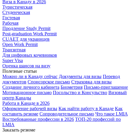
Виза в Канаду в 2026
Туристическая
Студенческая
Гостевая
Рабочая
Продление Study Permit
Post-graduation Work Permit
CUAET для украинцев
Open Work Permit
Транзитная
Для цифровых кочевников
Super Visa
Оценка шансов на визу
Полезные статьи
Можно ли в Канаду сейчас
Документы для визы
Перевод
документов
Спонсорское письмо
Страховка для визы
Создание личного кабинета
Биометрия
Письмо-приглашение
Мотивационное письмо
Посольство и Консульство
Визовый
центр Канады
Работа в Канаде в 2026
Оформление рабочей визы
Как найти работу в Канаде
Как
составить резюме
Сопроводительное письмо
Что такое LMIA
Востребованные профессии в 2026
ТОП-20 профессий по
LMIA
Заказать резюме