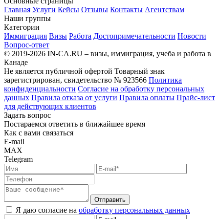
Основные страницы
Главная
Услуги
Кейсы
Отзывы
Контакты
Агентствам
Наши группы
Категории
Иммиграция
Визы
Работа
Достопримечательности
Новости
Вопрос-ответ
© 2019-2026 IN-CA.RU – визы, иммиграция, учеба и работа в
Канаде
Не является публичной офертой
Товарный знак
зарегистрирован, свидетельство № 923566
Политика
конфиденциальности
Согласие на обработку персональных
данных
Правила отказа от услуги
Правила оплаты
Прайс-лист
для действующих клиентов
Задать вопрос
Постараемся ответить в ближайшее время
Как с вами связаться
E-mail
MAX
Telegram
Отправить
Я даю согласие на
обработку персональных данных