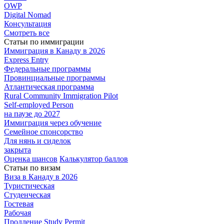
OWP
Digital Nomad
Консультация
Смотреть все
Статьи по иммиграции
Иммиграция в
Канаду в 2026
Express
Entry
Федеральные
программы
Провинциальные
программы
Атлантическая
программа
Rural Community Immigration Pilot
Self-employed Person
на паузе до 2027
Иммиграция
через обучение
Семейное
спонсорство
Для нянь и сиделок
закрыта
Оценка шансов
Калькулятор баллов
Статьи по визам
Виза в Канаду
в 2026
Туристическая
Студенческая
Гостевая
Рабочая
Продление Study Permit