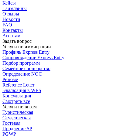
Кейсы
Таймлайны
Отзывы
Новости
FAQ
Контакты
Агентам
Задать вопрос
Услуги по иммиграции
Профиль
Express Entry
Сопровождение
Express Entry
Подбор
программ
Семейное спонсорство
Определение NOC
Резюме
Reference Letter
Эвалюация в WES
Консультация
Смотреть все
Услуги по визам
Туристическая
Студенческая
Гостевая
Продление SP
PGWP