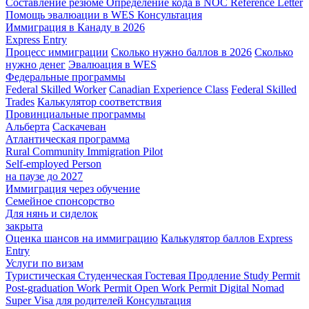
Составление резюме
Определение кода в NOC
Reference Letter
Помощь эвалюации в WES
Консультация
Иммиграция в Канаду в 2026
Express Entry
Процесс иммиграции
Сколько нужно баллов в 2026
Сколько
нужно денег
Эвалюация в WES
Федеральные программы
Federal Skilled Worker
Canadian Experience Class
Federal Skilled
Trades
Калькулятор соответствия
Провинциальные программы
Альберта
Саскачеван
Атлантическая программа
Rural Community Immigration Pilot
Self-employed Person
на паузе до 2027
Иммиграция через обучение
Семейное спонсорство
Для нянь и сиделок
закрыта
Оценка шансов на иммиграцию
Калькулятор баллов Express
Entry
Услуги по визам
Туристическая
Студенческая
Гостевая
Продление Study Permit
Post-graduation Work Permit
Open Work Permit
Digital Nomad
Super Visa для родителей
Консультация