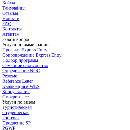
Кейсы
Таймлайны
Отзывы
Новости
FAQ
Контакты
Агентам
Задать вопрос
Услуги по иммиграции
Профиль
Express Entry
Сопровождение
Express Entry
Подбор
программ
Семейное спонсорство
Определение NOC
Резюме
Reference Letter
Эвалюация в WES
Консультация
Смотреть все
Услуги по визам
Туристическая
Студенческая
Гостевая
Продление SP
PGWP