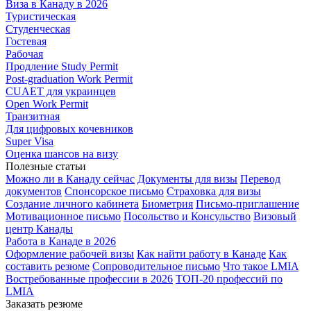
Виза в Канаду в 2026
Туристическая
Студенческая
Гостевая
Рабочая
Продление Study Permit
Post-graduation Work Permit
CUAET для украинцев
Open Work Permit
Транзитная
Для цифровых кочевников
Super Visa
Оценка шансов на визу
Полезные статьи
Можно ли в Канаду сейчас
Документы для визы
Перевод
документов
Спонсорское письмо
Страховка для визы
Создание личного кабинета
Биометрия
Письмо-приглашение
Мотивационное письмо
Посольство и Консульство
Визовый
центр Канады
Работа в Канаде в 2026
Оформление рабочей визы
Как найти работу в Канаде
Как
составить резюме
Сопроводительное письмо
Что такое LMIA
Востребованные профессии в 2026
ТОП-20 профессий по
LMIA
Заказать резюме