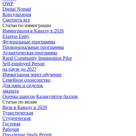
OWP
Digital Nomad
Консультация
Смотреть все
Статьи по иммиграции
Иммиграция в
Канаду в 2026
Express
Entry
Федеральные
программы
Провинциальные
программы
Атлантическая
программа
Rural Community Immigration Pilot
Self-employed Person
на паузе до 2027
Иммиграция
через обучение
Семейное
спонсорство
Для нянь и сиделок
закрыта
Оценка шансов
Калькулятор баллов
Статьи по визам
Виза в Канаду
в 2026
Туристическая
Студенческая
Гостевая
Рабочая
Продление Study Permit