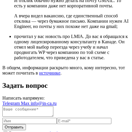
И отклик обычно нужно делать на почту GMAIL. То
есть у компании даже нет корпоративной почты.
А вчера видел вакансию, где единственный способ
отклика — через бумажное письмо. Компании нужен AI
Engineer, но почты у них похоже нет даже на gmail;
прочитал у вас новость про LMIA. До вас я обращался к
одному лицензированному консультанту в Канаде. Он
отмел мой выбор переезда через учебу и начал
продвигать WP через компанию по той схеме с
работодателем, что приведена у вас в статье.
В общем, информации раскрыто много, кому интересно, тот
может почитать в
источнике
.
Задать вопрос
Написать напрямую:
Telegram
Max
info@in-ca.ru
Отправить