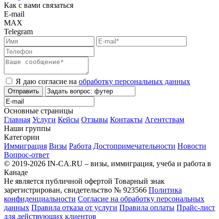
Как с вами связаться
E-mail
MAX
Telegram
Я даю согласие на
обработку персональных данных
Отправить
Основные страницы
Главная
Услуги
Кейсы
Отзывы
Контакты
Агентствам
Наши группы
Категории
Иммиграция
Визы
Работа
Достопримечательности
Новости
Вопрос-ответ
© 2019-2026 IN-CA.RU – визы, иммиграция, учеба и работа в
Канаде
Не является публичной офертой
Товарный знак
зарегистрирован, свидетельство № 923566
Политика
конфиденциальности
Согласие на обработку персональных
данных
Правила отказа от услуги
Правила оплаты
Прайс-лист
для действующих клиентов