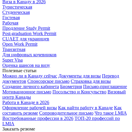
Виза в Канаду в 2026
Туристическая
Студенческая
Гостевая
Рабочая
Продление Study Permit
Post-graduation Work Permit
CUAET для украинцев
Open Work Permit
Транзитная
Для цифровых кочевников
Super Visa
Оценка шансов на визу
Полезные статьи
Можно ли в Канаду сейчас
Документы для визы
Перевод
документов
Спонсорское письмо
Страховка для визы
Создание личного кабинета
Биометрия
Письмо-приглашение
Мотивационное письмо
Посольство и Консульство
Визовый
центр Канады
Работа в Канаде в 2026
Оформление рабочей визы
Как найти работу в Канаде
Как
составить резюме
Сопроводительное письмо
Что такое LMIA
Востребованные профессии в 2026
ТОП-20 профессий по
LMIA
Заказать резюме