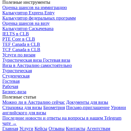
Полезные инструменты
Оценка шансов на иммиграцию
Калькулятор Express Entry
Калькулятор федеральных программ
Оценка шансов на визу
Калькулятор Саскачевана
IELTS в CLB
PTE Core в CLB
TEF Canada в CLB
TCF Canada в CLB
Услуги по визам
Туристическая виза
Гостевая виза
Виза в Австралию самостоятельно
Туристическая
Студенческая
Гостевая
Рабочая
Бизнес-виза
Полезные статьи
Можно ли в Австралию сейчас
Документы для визы
Страховка для визы
Биометрия
Письмо-приглашение
Уровни
английского для визы
Последние новости и ответы на вопросы в нашем Telegram
чате →
Главная
Услуги
Кейсы
Отзывы
Контакты
Агентствам