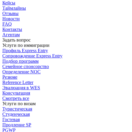
Кейсы
Таймлайны
Отзывы
Новости
FAQ
Контакты
Агентам
Задать вопрос
Услуги по иммиграции
Профиль
Express Entry
Сопровождение
Express Entry
Подбор
программ
Семейное спонсорство
Определение NOC
Резюме
Reference Letter
Эвалюация в WES
Консультация
Смотреть все
Услуги по визам
Туристическая
Студенческая
Гостевая
Продление SP
PGWP