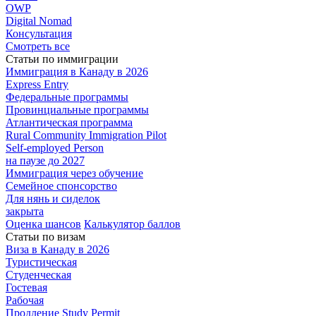
OWP
Digital Nomad
Консультация
Смотреть все
Статьи по иммиграции
Иммиграция в
Канаду в 2026
Express
Entry
Федеральные
программы
Провинциальные
программы
Атлантическая
программа
Rural Community Immigration Pilot
Self-employed Person
на паузе до 2027
Иммиграция
через обучение
Семейное
спонсорство
Для нянь и сиделок
закрыта
Оценка шансов
Калькулятор баллов
Статьи по визам
Виза в Канаду
в 2026
Туристическая
Студенческая
Гостевая
Рабочая
Продление Study Permit