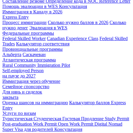
Составление резюме
Определение кода в NOC
Reference Letter
Помощь эвалюации в WES
Консультация
Иммиграция в Канаду в 2026
Express Entry
Процесс иммиграции
Сколько нужно баллов в 2026
Сколько
нужно денег
Эвалюация в WES
Федеральные программы
Federal Skilled Worker
Canadian Experience Class
Federal Skilled
Trades
Калькулятор соответствия
Провинциальные программы
Альберта
Саскачеван
Атлантическая программа
Rural Community Immigration Pilot
Self-employed Person
на паузе до 2027
Иммиграция через обучение
Семейное спонсорство
Для нянь и сиделок
закрыта
Оценка шансов на иммиграцию
Калькулятор баллов Express
Entry
Услуги по визам
Туристическая
Студенческая
Гостевая
Продление Study Permit
Post-graduation Work Permit
Open Work Permit
Digital Nomad
Super Visa для родителей
Консультация