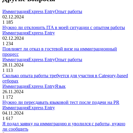
Иммиграция
Express Entry
Опыт работы
02.12.2024
1 185
Нужно ли отклонить ITA в моей ситуации с опытом работы
Иммиграция
Express Entry
02.12.2024
1 234
Повлияет ли отказ в гостевой визе на иммиграционный
процесс
Иммиграция
Express Entry
Опыт работы
28.11.2024
1 113
Сколько опыта работы требуется для участия в Category-based
отборах
Иммиграция
Express Entry
Язык
26.11.2024
1 172
Нужно ли пересдавать языковой тест после подачи на PR
Иммиграция
Express Entry
04.11.2024
1 617
Я подал заявку на иммиграцию и уволился с работы, нужно
ли сообщить