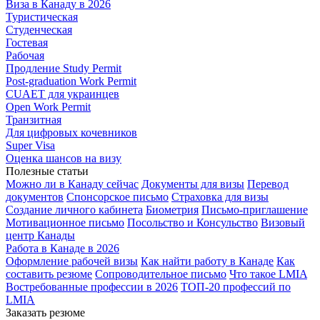
Виза в Канаду в 2026
Туристическая
Студенческая
Гостевая
Рабочая
Продление Study Permit
Post-graduation Work Permit
CUAET для украинцев
Open Work Permit
Транзитная
Для цифровых кочевников
Super Visa
Оценка шансов на визу
Полезные статьи
Можно ли в Канаду сейчас
Документы для визы
Перевод
документов
Спонсорское письмо
Страховка для визы
Создание личного кабинета
Биометрия
Письмо-приглашение
Мотивационное письмо
Посольство и Консульство
Визовый
центр Канады
Работа в Канаде в 2026
Оформление рабочей визы
Как найти работу в Канаде
Как
составить резюме
Сопроводительное письмо
Что такое LMIA
Востребованные профессии в 2026
ТОП-20 профессий по
LMIA
Заказать резюме