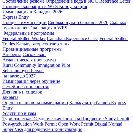
Составление резюме
Определение кода в NOC
Reference Letter
Помощь эвалюации в WES
Консультация
Иммиграция в Канаду в 2026
Express Entry
Процесс иммиграции
Сколько нужно баллов в 2026
Сколько
нужно денег
Эвалюация в WES
Федеральные программы
Federal Skilled Worker
Canadian Experience Class
Federal Skilled
Trades
Калькулятор соответствия
Провинциальные программы
Альберта
Саскачеван
Атлантическая программа
Rural Community Immigration Pilot
Self-employed Person
на паузе до 2027
Иммиграция через обучение
Семейное спонсорство
Для нянь и сиделок
закрыта
Оценка шансов на иммиграцию
Калькулятор баллов Express
Entry
Услуги по визам
Туристическая
Студенческая
Гостевая
Продление Study Permit
Post-graduation Work Permit
Open Work Permit
Digital Nomad
Super Visa для родителей
Консультация