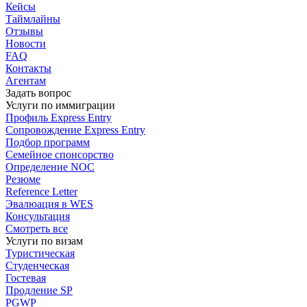
Кейсы
Таймлайны
Отзывы
Новости
FAQ
Контакты
Агентам
Задать вопрос
Услуги по иммиграции
Профиль
Express Entry
Сопровождение
Express Entry
Подбор
программ
Семейное спонсорство
Определение NOC
Резюме
Reference Letter
Эвалюация в WES
Консультация
Смотреть все
Услуги по визам
Туристическая
Студенческая
Гостевая
Продление SP
PGWP