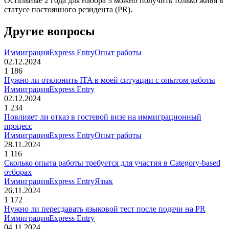
Остальные 2 года для набора 3 можно получить только живя в
статусе постоянного резидента (PR).
Другие вопросы
Иммиграция
Express Entry
Опыт работы
02.12.2024
1 186
Нужно ли отклонить ITA в моей ситуации с опытом работы
Иммиграция
Express Entry
02.12.2024
1 234
Повлияет ли отказ в гостевой визе на иммиграционный
процесс
Иммиграция
Express Entry
Опыт работы
28.11.2024
1 116
Сколько опыта работы требуется для участия в Category-based
отборах
Иммиграция
Express Entry
Язык
26.11.2024
1 172
Нужно ли пересдавать языковой тест после подачи на PR
Иммиграция
Express Entry
04.11.2024