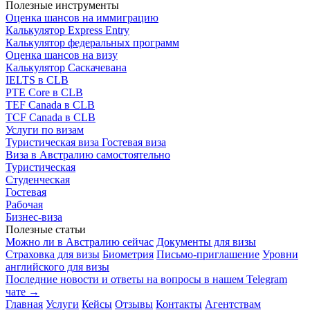
Полезные инструменты
Оценка шансов на иммиграцию
Калькулятор Express Entry
Калькулятор федеральных программ
Оценка шансов на визу
Калькулятор Саскачевана
IELTS в CLB
PTE Core в CLB
TEF Canada в CLB
TCF Canada в CLB
Услуги по визам
Туристическая виза
Гостевая виза
Виза в Австралию самостоятельно
Туристическая
Студенческая
Гостевая
Рабочая
Бизнес-виза
Полезные статьи
Можно ли в Австралию сейчас
Документы для визы
Страховка для визы
Биометрия
Письмо-приглашение
Уровни
английского для визы
Последние новости и ответы на вопросы в нашем Telegram
чате →
Главная
Услуги
Кейсы
Отзывы
Контакты
Агентствам