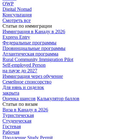
OWP
Digital Nomad
Консультация
Смотреть все
Статьи по иммиграции
Иммиграция в
Канаду в 2026
Express
Entry
Федеральные
программы
Провинциальные
программы
Атлантическая
программа
Rural Community Immigration Pilot
Self-employed Person
на паузе до 2027
Иммиграция
через обучение
Семейное
спонсорство
Для нянь и сиделок
закрыта
Оценка шансов
Калькулятор баллов
Статьи по визам
Виза в Канаду
в 2026
Туристическая
Студенческая
Гостевая
Рабочая
Продление Study Permit