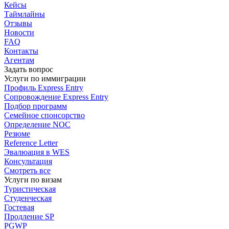
Кейсы
Таймлайны
Отзывы
Новости
FAQ
Контакты
Агентам
Задать вопрос
Услуги по иммиграции
Профиль
Express Entry
Сопровождение
Express Entry
Подбор
программ
Семейное спонсорство
Определение NOC
Резюме
Reference Letter
Эвалюация в WES
Консультация
Смотреть все
Услуги по визам
Туристическая
Студенческая
Гостевая
Продление SP
PGWP