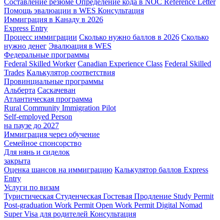
Составление резюме
Определение кода в NOC
Reference Letter
Помощь эвалюации в WES
Консультация
Иммиграция в Канаду в 2026
Express Entry
Процесс иммиграции
Сколько нужно баллов в 2026
Сколько
нужно денег
Эвалюация в WES
Федеральные программы
Federal Skilled Worker
Canadian Experience Class
Federal Skilled
Trades
Калькулятор соответствия
Провинциальные программы
Альберта
Саскачеван
Атлантическая программа
Rural Community Immigration Pilot
Self-employed Person
на паузе до 2027
Иммиграция через обучение
Семейное спонсорство
Для нянь и сиделок
закрыта
Оценка шансов на иммиграцию
Калькулятор баллов Express
Entry
Услуги по визам
Туристическая
Студенческая
Гостевая
Продление Study Permit
Post-graduation Work Permit
Open Work Permit
Digital Nomad
Super Visa для родителей
Консультация