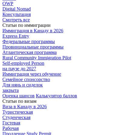
OWP
Digital Nomad
Консультация
Смотреть все
Статьи по иммиграции
Иммиграция в
Канаду в 2026
Express
Entry
Федеральные
программы
Провинциальные
программы
Атлантическая
программа
Rural Community Immigration Pilot
Self-employed Person
на паузе до 2027
Иммиграция
через обучение
Семейное
спонсорство
Для нянь и сиделок
закрыта
Оценка шансов
Калькулятор баллов
Статьи по визам
Виза в Канаду
в 2026
Туристическая
Студенческая
Гостевая
Рабочая
Продление Study Permit