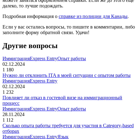
можете заняться оформлением справки. Если же до этого ещё
далеко, то лучше подождать.
Подробная информация о
справке из полиции для Канады
.
Если у вас остались вопросы, то пишите в комментарии, либо
заполните форму обратной связи. Удачи!
Другие вопросы
Иммиграция
Express Entry
Опыт работы
02.12.2024
1 180
Нужно ли отклонить ITA в моей ситуации с опытом работы
Иммиграция
Express Entry
02.12.2024
1 232
Повлияет ли отказ в гостевой визе на иммиграционный
процесс
Иммиграция
Express Entry
Опыт работы
28.11.2024
1 112
Сколько опыта работы требуется для участия в Category-based
отборах
Иммиграция
Express Entry
Язык