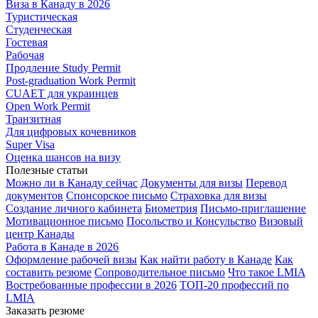
Виза в Канаду в 2026
Туристическая
Студенческая
Гостевая
Рабочая
Продление Study Permit
Post-graduation Work Permit
CUAET для украинцев
Open Work Permit
Транзитная
Для цифровых кочевников
Super Visa
Оценка шансов на визу
Полезные статьи
Можно ли в Канаду сейчас
Документы для визы
Перевод
документов
Спонсорское письмо
Страховка для визы
Создание личного кабинета
Биометрия
Письмо-приглашение
Мотивационное письмо
Посольство и Консульство
Визовый
центр Канады
Работа в Канаде в 2026
Оформление рабочей визы
Как найти работу в Канаде
Как
составить резюме
Сопроводительное письмо
Что такое LMIA
Востребованные профессии в 2026
ТОП-20 профессий по
LMIA
Заказать резюме