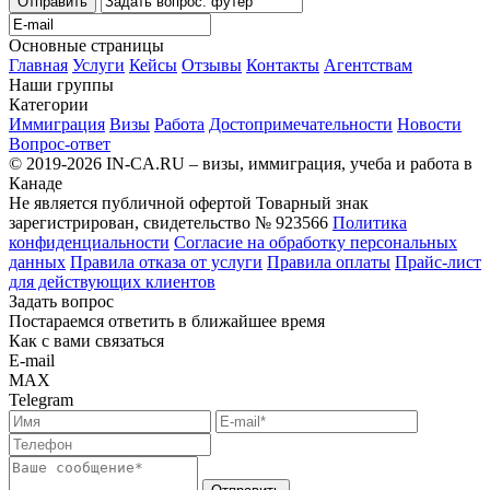
Отправить
Основные страницы
Главная
Услуги
Кейсы
Отзывы
Контакты
Агентствам
Наши группы
Категории
Иммиграция
Визы
Работа
Достопримечательности
Новости
Вопрос-ответ
© 2019-2026 IN-CA.RU – визы, иммиграция, учеба и работа в
Канаде
Не является публичной офертой
Товарный знак
зарегистрирован, свидетельство № 923566
Политика
конфиденциальности
Согласие на обработку персональных
данных
Правила отказа от услуги
Правила оплаты
Прайс-лист
для действующих клиентов
Задать вопрос
Постараемся ответить в ближайшее время
Как с вами связаться
E-mail
MAX
Telegram