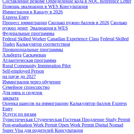
Составление резюме
Определение кода в NOC
Reference Letter
Помощь эвалюации в WES
Консультация
Иммиграция в Канаду в 2026
Express Entry
Процесс иммиграции
Сколько нужно баллов в 2026
Сколько
нужно денег
Эвалюация в WES
Федеральные программы
Federal Skilled Worker
Canadian Experience Class
Federal Skilled
Trades
Калькулятор соответствия
Провинциальные программы
Альберта
Саскачеван
Атлантическая программа
Rural Community Immigration Pilot
Self-employed Person
на паузе до 2027
Иммиграция через обучение
Семейное спонсорство
Для нянь и сиделок
закрыта
Оценка шансов на иммиграцию
Калькулятор баллов Express
Entry
Услуги по визам
Туристическая
Студенческая
Гостевая
Продление Study Permit
Post-graduation Work Permit
Open Work Permit
Digital Nomad
Super Visa для родителей
Консультация