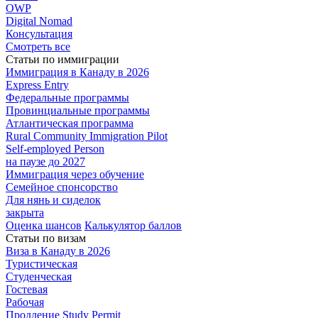
OWP
Digital Nomad
Консультация
Смотреть все
Статьи по иммиграции
Иммиграция в
Канаду в 2026
Express
Entry
Федеральные
программы
Провинциальные
программы
Атлантическая
программа
Rural Community Immigration Pilot
Self-employed Person
на паузе до 2027
Иммиграция
через обучение
Семейное
спонсорство
Для нянь и сиделок
закрыта
Оценка шансов
Калькулятор баллов
Статьи по визам
Виза в Канаду
в 2026
Туристическая
Студенческая
Гостевая
Рабочая
Продление Study Permit