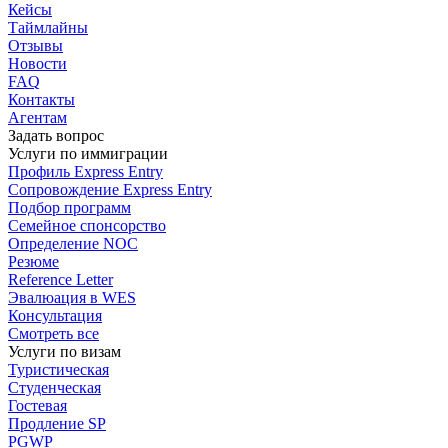
Кейсы
Таймлайны
Отзывы
Новости
FAQ
Контакты
Агентам
Задать вопрос
Услуги по иммиграции
Профиль
Express Entry
Сопровождение
Express Entry
Подбор
программ
Семейное спонсорство
Определение NOC
Резюме
Reference Letter
Эвалюация в WES
Консультация
Смотреть все
Услуги по визам
Туристическая
Студенческая
Гостевая
Продление SP
PGWP