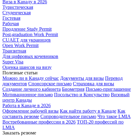
Виза в Канаду в 2026
Туристическая
Студенческая
Гостевая
Рабочая
Продление Study Permit
Post-graduation Work Permit
CUAET для украинцев
Open Work Permit
Транзитная
Для цифровых кочевников
Super Visa
Оценка шансов на визу
Полезные статьи
Можно ли в Канаду сейчас
Документы для визы
Перевод
документов
Спонсорское письмо
Страховка для визы
Создание личного кабинета
Биометрия
Письмо-приглашение
Мотивационное письмо
Посольство и Консульство
Визовый
центр Канады
Работа в Канаде в 2026
Оформление рабочей визы
Как найти работу в Канаде
Как
составить резюме
Сопроводительное письмо
Что такое LMIA
Востребованные профессии в 2026
ТОП-20 профессий по
LMIA
Заказать резюме