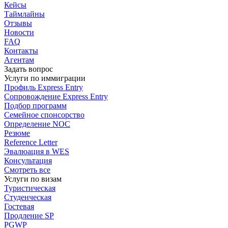
Кейсы
Таймлайны
Отзывы
Новости
FAQ
Контакты
Агентам
Задать вопрос
Услуги по иммиграции
Профиль
Express Entry
Сопровождение
Express Entry
Подбор
программ
Семейное спонсорство
Определение NOC
Резюме
Reference Letter
Эвалюация в WES
Консультация
Смотреть все
Услуги по визам
Туристическая
Студенческая
Гостевая
Продление SP
PGWP