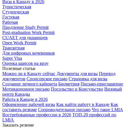
Виза в Канаду в 2026
Туристическая
Студенческая
Гостевая
Рабочая
Продление Study Permit
Post-graduation Work Permit
CUAET для украинцев
Open Work Permit
Транзитная
Для цифровых кочевников
Super Visa
Оценка шансов на визу
Полезные статьи
Можно ли в Канаду сейчас
Документы для визы
Перевод
документов
Спонсорское письмо
Страховка для визы
Создание личного кабинета
Биометрия
Письмо-приглашение
Мотивационное письмо
Посольство и Консульство
Визовый
центр Канады
Работа в Канаде в 2026
Оформление рабочей визы
Как найти работу в Канаде
Как
составить резюме
Сопроводительное письмо
Что такое LMIA
Востребованные профессии в 2026
ТОП-20 профессий по
LMIA
Заказать резюме