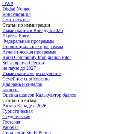
OWP
Digital Nomad
Консультация
Смотреть все
Статьи по иммиграции
Иммиграция в
Канаду в 2026
Express
Entry
Федеральные
программы
Провинциальные
программы
Атлантическая
программа
Rural Community Immigration Pilot
Self-employed Person
на паузе до 2027
Иммиграция
через обучение
Семейное
спонсорство
Для нянь и сиделок
закрыта
Оценка шансов
Калькулятор баллов
Статьи по визам
Виза в Канаду
в 2026
Туристическая
Студенческая
Гостевая
Рабочая
Продление Study Permit