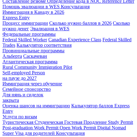
Составление резюме
Определение кода в NOC
Reference Letter
Помощь эвалюации в WES
Консультация
Иммиграция в Канаду в 2026
Express Entry
Процесс иммиграции
Сколько нужно баллов в 2026
Сколько
нужно денег
Эвалюация в WES
Федеральные программы
Federal Skilled Worker
Canadian Experience Class
Federal Skilled
Trades
Калькулятор соответствия
Провинциальные программы
Альберта
Саскачеван
Атлантическая программа
Rural Community Immigration Pilot
Self-employed Person
на паузе до 2027
Иммиграция через обучение
Семейное спонсорство
Для нянь и сиделок
закрыта
Оценка шансов на иммиграцию
Калькулятор баллов Express
Entry
Услуги по визам
Туристическая
Студенческая
Гостевая
Продление Study Permit
Post-graduation Work Permit
Open Work Permit
Digital Nomad
Super Visa для родителей
Консультация