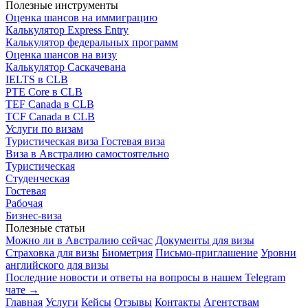
Полезные инструменты
Оценка шансов на иммиграцию
Калькулятор Express Entry
Калькулятор федеральных программ
Оценка шансов на визу
Калькулятор Саскачевана
IELTS в CLB
PTE Core в CLB
TEF Canada в CLB
TCF Canada в CLB
Услуги по визам
Туристическая виза
Гостевая виза
Виза в Австралию самостоятельно
Туристическая
Студенческая
Гостевая
Рабочая
Бизнес-виза
Полезные статьи
Можно ли в Австралию сейчас
Документы для визы
Страховка для визы
Биометрия
Письмо-приглашение
Уровни
английского для визы
Последние новости и ответы на вопросы в нашем Telegram
чате →
Главная
Услуги
Кейсы
Отзывы
Контакты
Агентствам