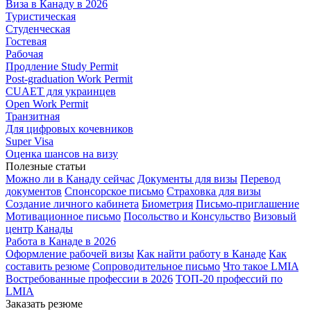
Виза в Канаду в 2026
Туристическая
Студенческая
Гостевая
Рабочая
Продление Study Permit
Post-graduation Work Permit
CUAET для украинцев
Open Work Permit
Транзитная
Для цифровых кочевников
Super Visa
Оценка шансов на визу
Полезные статьи
Можно ли в Канаду сейчас
Документы для визы
Перевод
документов
Спонсорское письмо
Страховка для визы
Создание личного кабинета
Биометрия
Письмо-приглашение
Мотивационное письмо
Посольство и Консульство
Визовый
центр Канады
Работа в Канаде в 2026
Оформление рабочей визы
Как найти работу в Канаде
Как
составить резюме
Сопроводительное письмо
Что такое LMIA
Востребованные профессии в 2026
ТОП-20 профессий по
LMIA
Заказать резюме