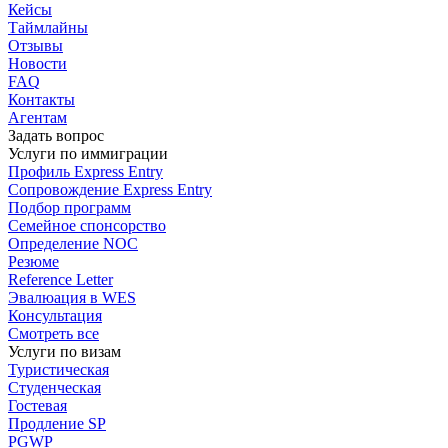
Кейсы
Таймлайны
Отзывы
Новости
FAQ
Контакты
Агентам
Задать вопрос
Услуги по иммиграции
Профиль
Express Entry
Сопровождение
Express Entry
Подбор
программ
Семейное спонсорство
Определение NOC
Резюме
Reference Letter
Эвалюация в WES
Консультация
Смотреть все
Услуги по визам
Туристическая
Студенческая
Гостевая
Продление SP
PGWP