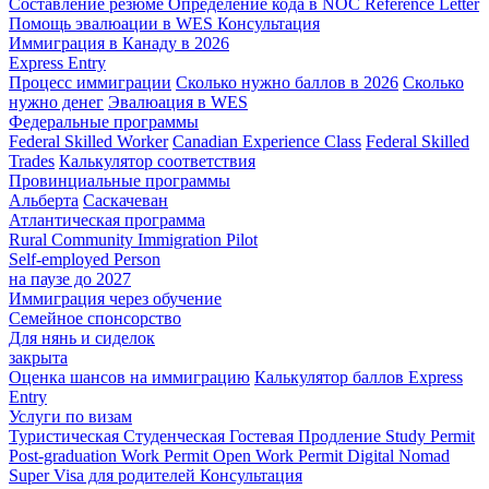
Составление резюме
Определение кода в NOC
Reference Letter
Помощь эвалюации в WES
Консультация
Иммиграция в Канаду в 2026
Express Entry
Процесс иммиграции
Сколько нужно баллов в 2026
Сколько
нужно денег
Эвалюация в WES
Федеральные программы
Federal Skilled Worker
Canadian Experience Class
Federal Skilled
Trades
Калькулятор соответствия
Провинциальные программы
Альберта
Саскачеван
Атлантическая программа
Rural Community Immigration Pilot
Self-employed Person
на паузе до 2027
Иммиграция через обучение
Семейное спонсорство
Для нянь и сиделок
закрыта
Оценка шансов на иммиграцию
Калькулятор баллов Express
Entry
Услуги по визам
Туристическая
Студенческая
Гостевая
Продление Study Permit
Post-graduation Work Permit
Open Work Permit
Digital Nomad
Super Visa для родителей
Консультация