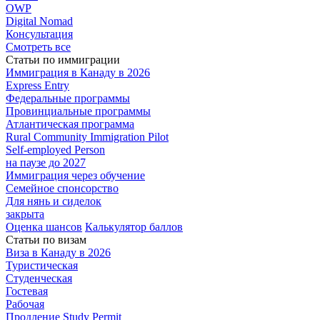
OWP
Digital Nomad
Консультация
Смотреть все
Статьи по иммиграции
Иммиграция в
Канаду в 2026
Express
Entry
Федеральные
программы
Провинциальные
программы
Атлантическая
программа
Rural Community Immigration Pilot
Self-employed Person
на паузе до 2027
Иммиграция
через обучение
Семейное
спонсорство
Для нянь и сиделок
закрыта
Оценка шансов
Калькулятор баллов
Статьи по визам
Виза в Канаду
в 2026
Туристическая
Студенческая
Гостевая
Рабочая
Продление Study Permit