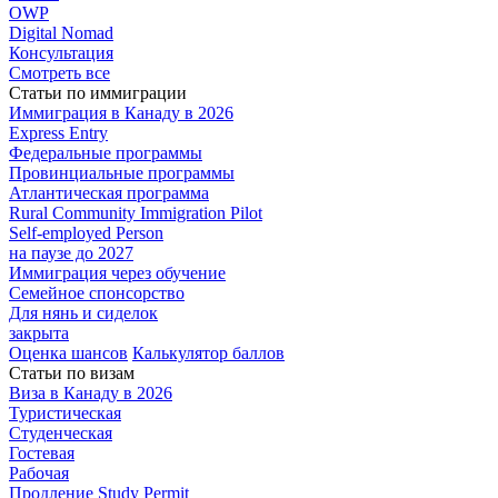
OWP
Digital Nomad
Консультация
Смотреть все
Статьи по иммиграции
Иммиграция в
Канаду в 2026
Express
Entry
Федеральные
программы
Провинциальные
программы
Атлантическая
программа
Rural Community Immigration Pilot
Self-employed Person
на паузе до 2027
Иммиграция
через обучение
Семейное
спонсорство
Для нянь и сиделок
закрыта
Оценка шансов
Калькулятор баллов
Статьи по визам
Виза в Канаду
в 2026
Туристическая
Студенческая
Гостевая
Рабочая
Продление Study Permit