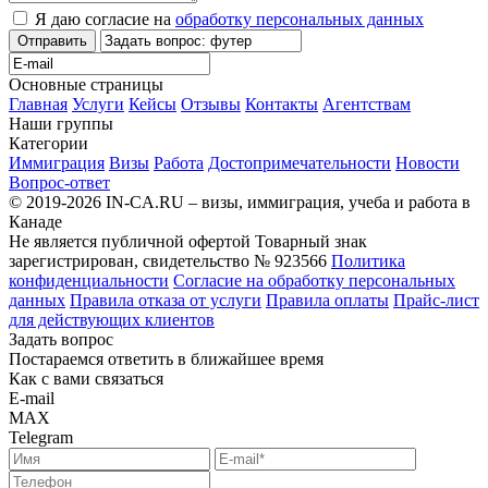
Я даю согласие на
обработку персональных данных
Отправить
Основные страницы
Главная
Услуги
Кейсы
Отзывы
Контакты
Агентствам
Наши группы
Категории
Иммиграция
Визы
Работа
Достопримечательности
Новости
Вопрос-ответ
© 2019-2026 IN-CA.RU – визы, иммиграция, учеба и работа в
Канаде
Не является публичной офертой
Товарный знак
зарегистрирован, свидетельство № 923566
Политика
конфиденциальности
Согласие на обработку персональных
данных
Правила отказа от услуги
Правила оплаты
Прайс-лист
для действующих клиентов
Задать вопрос
Постараемся ответить в ближайшее время
Как с вами связаться
E-mail
MAX
Telegram