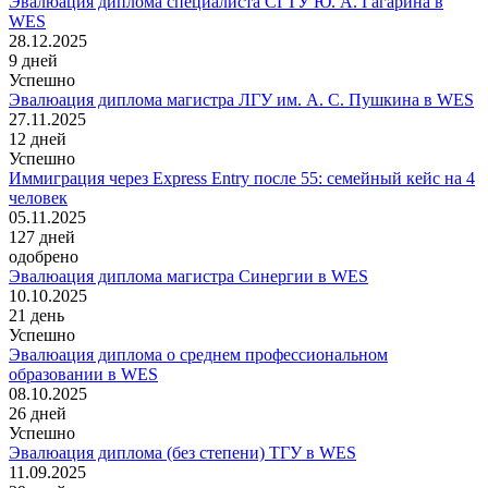
Эвалюация диплома специалиста СГТУ Ю. А. Гагарина в
WES
28.12.2025
9
дней
Успешно
Эвалюация диплома магистра ЛГУ им. А. С. Пушкина в WES
27.11.2025
12
дней
Успешно
Иммиграция через Express Entry после 55: семейный кейс на 4
человек
05.11.2025
127
дней
одобрено
Эвалюация диплома магистра Синергии в WES
10.10.2025
21
день
Успешно
Эвалюация диплома о среднем профессиональном
образовании в WES
08.10.2025
26
дней
Успешно
Эвалюация диплома (без степени) ТГУ в WES
11.09.2025