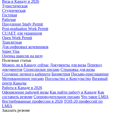
Виза в Канаду в 2026
Туристическая
Студенческая
Гостевая
Рабочая
Продление Study Permit
Post-graduation Work Permit
CUAET для украинцев
Open Work Permit
Транзитная
Для цифровых кочевников
Super Visa
Оценка шансов на визу
Полезные статьи
Можно ли в Канаду сейчас
Документы для визы
Перевод
документов
Спонсорское письмо
Страховка для визы
Создание личного кабинета
Биометрия
Письмо-приглашение
Мотивационное письмо
Посольство и Консульство
Визовый
центр Канады
Работа в Канаде в 2026
Оформление рабочей визы
Как найти работу в Канаде
Как
составить резюме
Сопроводительное письмо
Что такое LMIA
Востребованные профессии в 2026
ТОП-20 профессий по
LMIA
Заказать резюме