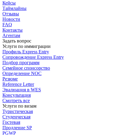
Кейсы
Таймлайны
Отзывы
Новости
FAQ
Контакты
Агентам
Задать вопрос
Услуги по иммиграции
Профиль
Express Entry
Сопровождение
Express Entry
Подбор
программ
Семейное спонсорство
Определение NOC
Резюме
Reference Letter
Эвалюация в WES
Консультация
Смотреть все
Услуги по визам
Туристическая
Студенческая
Гостевая
Продление SP
PGWP