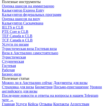
Полезные инструменты
Оценка шансов на иммиграцию
Калькулятор Express Entry
Калькулятор федеральных программ
Оценка шансов на визу
Калькулятор Саскачевана
IELTS в CLB
PTE Core в CLB
TEF Canada в CLB
TCF Canada в CLB
Услуги по визам
Туристическая виза
Гостевая виза
Виза в Австралию самостоятельно
Туристическая
Студенческая
Гостевая
Рабочая
Бизнес-виза
Полезные статьи
Можно ли в Австралию сейчас
Документы для визы
Страховка для визы
Биометрия
Письмо-приглашение
Уровни
английского для визы
Последние новости и ответы на вопросы в нашем Telegram
чате →
Главная
Услуги
Кейсы
Отзывы
Контакты
Агентствам