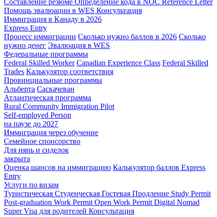
Составление резюме
Определение кода в NOC
Reference Letter
Помощь эвалюации в WES
Консультация
Иммиграция в Канаду в 2026
Express Entry
Процесс иммиграции
Сколько нужно баллов в 2026
Сколько
нужно денег
Эвалюация в WES
Федеральные программы
Federal Skilled Worker
Canadian Experience Class
Federal Skilled
Trades
Калькулятор соответствия
Провинциальные программы
Альберта
Саскачеван
Атлантическая программа
Rural Community Immigration Pilot
Self-employed Person
на паузе до 2027
Иммиграция через обучение
Семейное спонсорство
Для нянь и сиделок
закрыта
Оценка шансов на иммиграцию
Калькулятор баллов Express
Entry
Услуги по визам
Туристическая
Студенческая
Гостевая
Продление Study Permit
Post-graduation Work Permit
Open Work Permit
Digital Nomad
Super Visa для родителей
Консультация