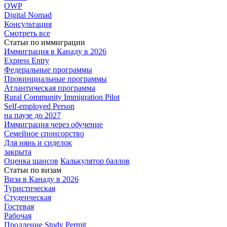
OWP
Digital Nomad
Консультация
Смотреть все
Статьи по иммиграции
Иммиграция в
Канаду в 2026
Express
Entry
Федеральные
программы
Провинциальные
программы
Атлантическая
программа
Rural Community Immigration Pilot
Self-employed Person
на паузе до 2027
Иммиграция
через обучение
Семейное
спонсорство
Для нянь и сиделок
закрыта
Оценка шансов
Калькулятор баллов
Статьи по визам
Виза в Канаду
в 2026
Туристическая
Студенческая
Гостевая
Рабочая
Продление Study Permit