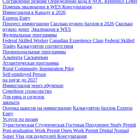
Составление резюме
Определение кода в NOC
Reference Letter
Помощь эвалюации в WES
Консультация
Иммиграция в Канаду в 2026
Express Entry
Процесс иммиграции
Сколько нужно баллов в 2026
Сколько
нужно денег
Эвалюация в WES
Федеральные программы
Federal Skilled Worker
Canadian Experience Class
Federal Skilled
Trades
Калькулятор соответствия
Провинциальные программы
Альберта
Саскачеван
Атлантическая программа
Rural Community Immigration Pilot
Self-employed Person
на паузе до 2027
Иммиграция через обучение
Семейное спонсорство
Для нянь и сиделок
закрыта
Оценка шансов на иммиграцию
Калькулятор баллов Express
Entry
Услуги по визам
Туристическая
Студенческая
Гостевая
Продление Study Permit
Post-graduation Work Permit
Open Work Permit
Digital Nomad
Super Visa для родителей
Консультация