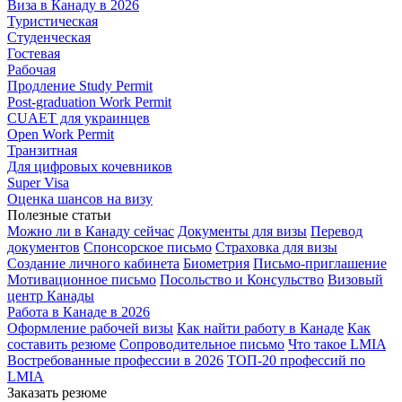
Виза в Канаду в 2026
Туристическая
Студенческая
Гостевая
Рабочая
Продление Study Permit
Post-graduation Work Permit
CUAET для украинцев
Open Work Permit
Транзитная
Для цифровых кочевников
Super Visa
Оценка шансов на визу
Полезные статьи
Можно ли в Канаду сейчас
Документы для визы
Перевод
документов
Спонсорское письмо
Страховка для визы
Создание личного кабинета
Биометрия
Письмо-приглашение
Мотивационное письмо
Посольство и Консульство
Визовый
центр Канады
Работа в Канаде в 2026
Оформление рабочей визы
Как найти работу в Канаде
Как
составить резюме
Сопроводительное письмо
Что такое LMIA
Востребованные профессии в 2026
ТОП-20 профессий по
LMIA
Заказать резюме