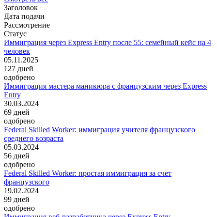
Заголовок
Дата подачи
Рассмотрение
Статус
Иммиграция через Express Entry после 55: семейный кейс на 4
человек
05.11.2025
127
дней
одобрено
Иммиграция мастера маникюра с французским через Express
Entry
30.03.2024
69
дней
одобрено
Federal Skilled Worker: иммиграция учителя французского
среднего возраста
05.03.2024
56
дней
одобрено
Federal Skilled Worker: простая иммиграция за счет
французского
19.02.2024
99
дней
одобрено
Иммиграция веб-разработчика через Express Entry