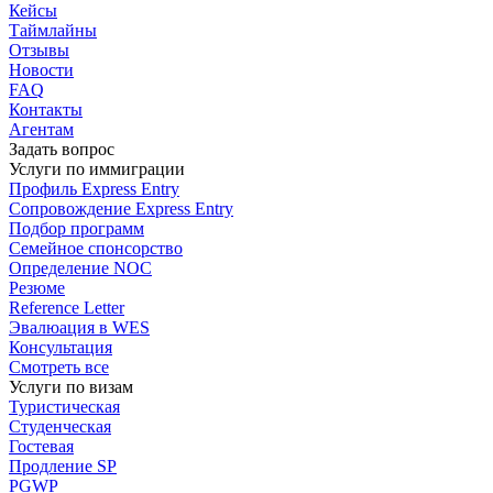
Кейсы
Таймлайны
Отзывы
Новости
FAQ
Контакты
Агентам
Задать вопрос
Услуги по иммиграции
Профиль
Express Entry
Сопровождение
Express Entry
Подбор
программ
Семейное спонсорство
Определение NOC
Резюме
Reference Letter
Эвалюация в WES
Консультация
Смотреть все
Услуги по визам
Туристическая
Студенческая
Гостевая
Продление SP
PGWP