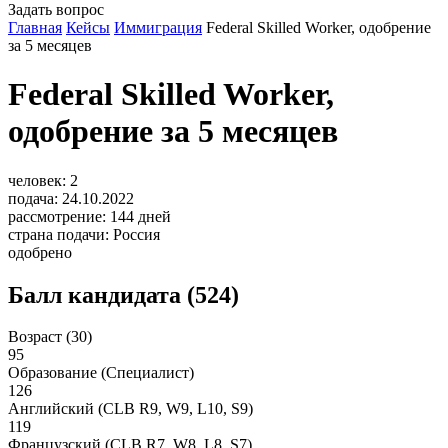
Задать вопрос
Главная
Кейсы
Иммиграция
Federal Skilled Worker, одобрение
за 5 месяцев
Federal Skilled Worker,
одобрение за 5 месяцев
человек:
2
подача:
24.10.2022
рассмотрение:
144
дней
страна подачи:
Россия
одобрено
Балл кандидата (524)
Возраст (30)
95
Образование (Специалист)
126
Английский (CLB R9, W9, L10, S9)
119
Французский (CLB R7, W8, L8, S7)