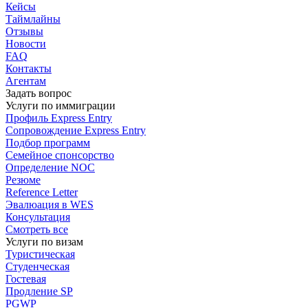
Кейсы
Таймлайны
Отзывы
Новости
FAQ
Контакты
Агентам
Задать вопрос
Услуги по иммиграции
Профиль
Express Entry
Сопровождение
Express Entry
Подбор
программ
Семейное спонсорство
Определение NOC
Резюме
Reference Letter
Эвалюация в WES
Консультация
Смотреть все
Услуги по визам
Туристическая
Студенческая
Гостевая
Продление SP
PGWP