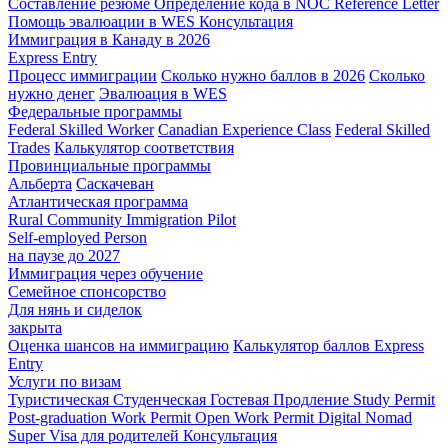
Составление резюме
Определение кода в NOC
Reference Letter
Помощь эвалюации в WES
Консультация
Иммиграция в Канаду в 2026
Express Entry
Процесс иммиграции
Сколько нужно баллов в 2026
Сколько
нужно денег
Эвалюация в WES
Федеральные программы
Federal Skilled Worker
Canadian Experience Class
Federal Skilled
Trades
Калькулятор соответствия
Провинциальные программы
Альберта
Саскачеван
Атлантическая программа
Rural Community Immigration Pilot
Self-employed Person
на паузе до 2027
Иммиграция через обучение
Семейное спонсорство
Для нянь и сиделок
закрыта
Оценка шансов на иммиграцию
Калькулятор баллов Express
Entry
Услуги по визам
Туристическая
Студенческая
Гостевая
Продление Study Permit
Post-graduation Work Permit
Open Work Permit
Digital Nomad
Super Visa для родителей
Консультация