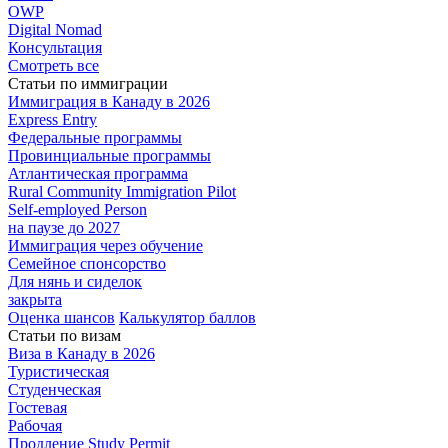
OWP
Digital Nomad
Консультация
Смотреть все
Статьи по иммиграции
Иммиграция в
Канаду в 2026
Express
Entry
Федеральные
программы
Провинциальные
программы
Атлантическая
программа
Rural Community Immigration Pilot
Self-employed Person
на паузе до 2027
Иммиграция
через обучение
Семейное
спонсорство
Для нянь и сиделок
закрыта
Оценка шансов
Калькулятор баллов
Статьи по визам
Виза в Канаду
в 2026
Туристическая
Студенческая
Гостевая
Рабочая
Продление Study Permit