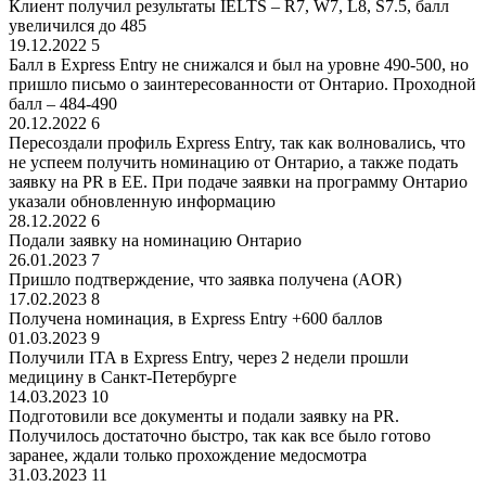
Клиент получил результаты IELTS – R7, W7, L8, S7.5, балл
увеличился до 485
19.12.2022
5
Балл в Express Entry не снижался и был на уровне 490-500, но
пришло письмо о заинтересованности от Онтарио. Проходной
балл – 484-490
20.12.2022
6
Пересоздали профиль Express Entry, так как волновались, что
не успеем получить номинацию от Онтарио, а также подать
заявку на PR в EE. При подаче заявки на программу Онтарио
указали обновленную информацию
28.12.2022
6
Подали заявку на номинацию Онтарио
26.01.2023
7
Пришло подтверждение, что заявка получена (AOR)
17.02.2023
8
Получена номинация, в Express Entry +600 баллов
01.03.2023
9
Получили ITA в Express Entry, через 2 недели прошли
медицину в Санкт-Петербурге
14.03.2023
10
Подготовили все документы и подали заявку на PR.
Получилось достаточно быстро, так как все было готово
заранее, ждали только прохождение медосмотра
31.03.2023
11