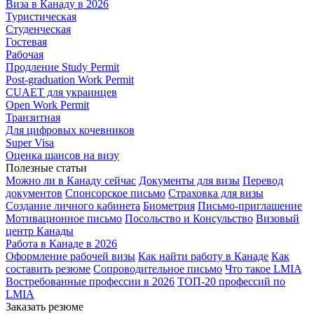
Виза в Канаду в 2026
Туристическая
Студенческая
Гостевая
Рабочая
Продление Study Permit
Post-graduation Work Permit
CUAET для украинцев
Open Work Permit
Транзитная
Для цифровых кочевников
Super Visa
Оценка шансов на визу
Полезные статьи
Можно ли в Канаду сейчас
Документы для визы
Перевод
документов
Спонсорское письмо
Страховка для визы
Создание личного кабинета
Биометрия
Письмо-приглашение
Мотивационное письмо
Посольство и Консульство
Визовый
центр Канады
Работа в Канаде в 2026
Оформление рабочей визы
Как найти работу в Канаде
Как
составить резюме
Сопроводительное письмо
Что такое LMIA
Востребованные профессии в 2026
ТОП-20 профессий по
LMIA
Заказать резюме