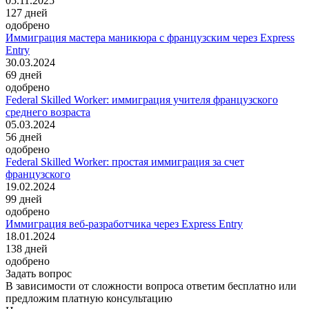
05.11.2025
127
дней
одобрено
Иммиграция мастера маникюра с французским через Express
Entry
30.03.2024
69
дней
одобрено
Federal Skilled Worker: иммиграция учителя французского
среднего возраста
05.03.2024
56
дней
одобрено
Federal Skilled Worker: простая иммиграция за счет
французского
19.02.2024
99
дней
одобрено
Иммиграция веб-разработчика через Express Entry
18.01.2024
138
дней
одобрено
Задать вопрос
В зависимости от сложности вопроса ответим бесплатно или
предложим платную консультацию