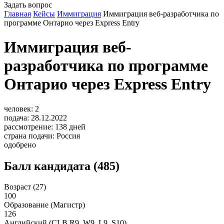
Задать вопрос
Главная
Кейсы
Иммиграция
Иммиграция веб-разработчика по
программе Онтарио через Express Entry
Иммиграция веб-
разработчика по программе
Онтарио через Express Entry
человек:
2
подача:
28.12.2022
рассмотрение:
138
дней
страна подачи:
Россия
одобрено
Балл кандидата (485)
Возраст (27)
100
Образование (Магистр)
126
Английский (CLB R9, W9, L9, S10)