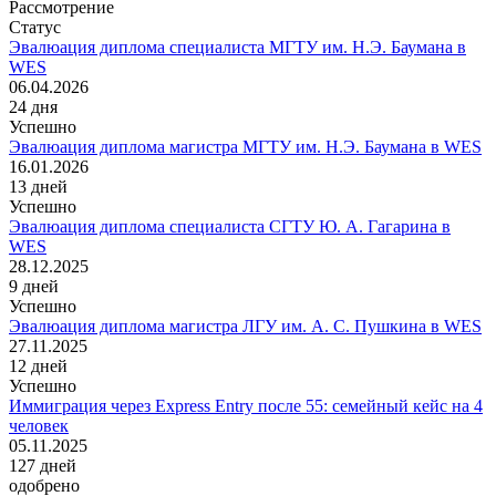
Рассмотрение
Статус
Эвалюация диплома специалиста МГТУ им. Н.Э. Баумана в
WES
06.04.2026
24
дня
Успешно
Эвалюация диплома магистра МГТУ им. Н.Э. Баумана в WES
16.01.2026
13
дней
Успешно
Эвалюация диплома специалиста СГТУ Ю. А. Гагарина в
WES
28.12.2025
9
дней
Успешно
Эвалюация диплома магистра ЛГУ им. А. С. Пушкина в WES
27.11.2025
12
дней
Успешно
Иммиграция через Express Entry после 55: семейный кейс на 4
человек
05.11.2025
127
дней
одобрено