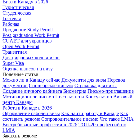
Виза в Канаду в 2026
Туристическая
Студенческая
Гостевая
Рабочая
Продление Study Permit
Post-graduation Work Permit
CUAET для украинцев
Open Work Permit
Транзитная
Для цифровых кочевников
Super Visa
Оценка шансов на визу
Полезные статьи
Можно ли в Канаду сейчас
Документы для визы
Перевод
документов
Спонсорское письмо
Страховка для визы
Создание личного кабинета
Биометрия
Письмо-приглашение
Мотивационное письмо
Посольство и Консульство
Визовый
центр Канады
Работа в Канаде в 2026
Оформление рабочей визы
Как найти работу в Канаде
Как
составить резюме
Сопроводительное письмо
Что такое LMIA
Востребованные профессии в 2026
ТОП-20 профессий по
LMIA
Заказать резюме