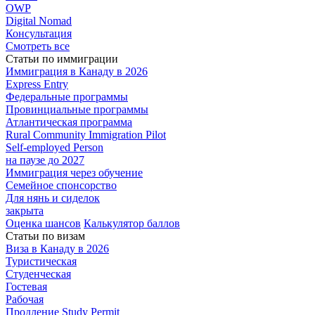
OWP
Digital Nomad
Консультация
Смотреть все
Статьи по иммиграции
Иммиграция в
Канаду в 2026
Express
Entry
Федеральные
программы
Провинциальные
программы
Атлантическая
программа
Rural Community Immigration Pilot
Self-employed Person
на паузе до 2027
Иммиграция
через обучение
Семейное
спонсорство
Для нянь и сиделок
закрыта
Оценка шансов
Калькулятор баллов
Статьи по визам
Виза в Канаду
в 2026
Туристическая
Студенческая
Гостевая
Рабочая
Продление Study Permit