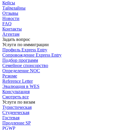
Кейсы
Таймлайны
Отзывы
Новости
FAQ
Контакты
Агентам
Задать вопрос
Услуги по иммиграции
Профиль
Express Entry
Сопровождение
Express Entry
Подбор
программ
Семейное спонсорство
Определение NOC
Резюме
Reference Letter
Эвалюация в WES
Консультация
Смотреть все
Услуги по визам
Туристическая
Студенческая
Гостевая
Продление SP
PGWP