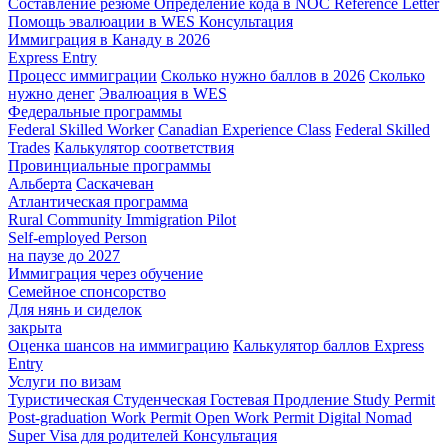
Составление резюме
Определение кода в NOC
Reference Letter
Помощь эвалюации в WES
Консультация
Иммиграция в Канаду в 2026
Express Entry
Процесс иммиграции
Сколько нужно баллов в 2026
Сколько
нужно денег
Эвалюация в WES
Федеральные программы
Federal Skilled Worker
Canadian Experience Class
Federal Skilled
Trades
Калькулятор соответствия
Провинциальные программы
Альберта
Саскачеван
Атлантическая программа
Rural Community Immigration Pilot
Self-employed Person
на паузе до 2027
Иммиграция через обучение
Семейное спонсорство
Для нянь и сиделок
закрыта
Оценка шансов на иммиграцию
Калькулятор баллов Express
Entry
Услуги по визам
Туристическая
Студенческая
Гостевая
Продление Study Permit
Post-graduation Work Permit
Open Work Permit
Digital Nomad
Super Visa для родителей
Консультация