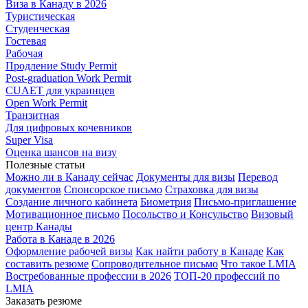
Виза в Канаду в 2026
Туристическая
Студенческая
Гостевая
Рабочая
Продление Study Permit
Post-graduation Work Permit
CUAET для украинцев
Open Work Permit
Транзитная
Для цифровых кочевников
Super Visa
Оценка шансов на визу
Полезные статьи
Можно ли в Канаду сейчас
Документы для визы
Перевод
документов
Спонсорское письмо
Страховка для визы
Создание личного кабинета
Биометрия
Письмо-приглашение
Мотивационное письмо
Посольство и Консульство
Визовый
центр Канады
Работа в Канаде в 2026
Оформление рабочей визы
Как найти работу в Канаде
Как
составить резюме
Сопроводительное письмо
Что такое LMIA
Востребованные профессии в 2026
ТОП-20 профессий по
LMIA
Заказать резюме