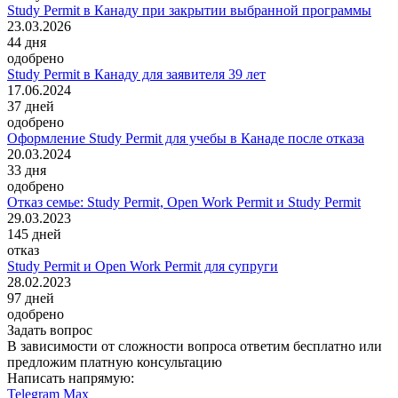
Study Permit в Канаду при закрытии выбранной программы
23.03.2026
44
дня
одобрено
Study Permit в Канаду для заявителя 39 лет
17.06.2024
37
дней
одобрено
Оформление Study Permit для учебы в Канаде после отказа
20.03.2024
33
дня
одобрено
Отказ семье: Study Permit, Open Work Permit и Study Permit
29.03.2023
145
дней
отказ
Study Permit и Open Work Permit для супруги
28.02.2023
97
дней
одобрено
Задать вопрос
В зависимости от сложности вопроса ответим бесплатно или
предложим платную консультацию
Написать напрямую:
Telegram
Max