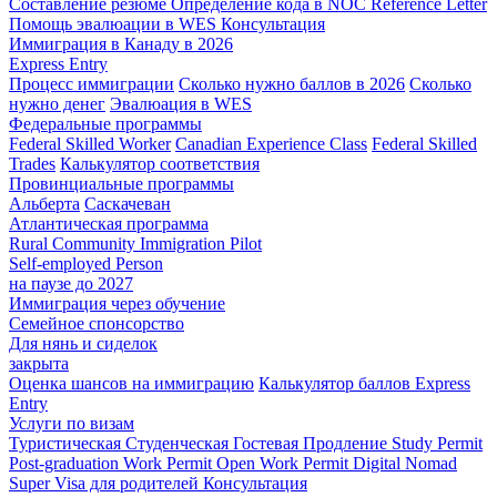
Составление резюме
Определение кода в NOC
Reference Letter
Помощь эвалюации в WES
Консультация
Иммиграция в Канаду в 2026
Express Entry
Процесс иммиграции
Сколько нужно баллов в 2026
Сколько
нужно денег
Эвалюация в WES
Федеральные программы
Federal Skilled Worker
Canadian Experience Class
Federal Skilled
Trades
Калькулятор соответствия
Провинциальные программы
Альберта
Саскачеван
Атлантическая программа
Rural Community Immigration Pilot
Self-employed Person
на паузе до 2027
Иммиграция через обучение
Семейное спонсорство
Для нянь и сиделок
закрыта
Оценка шансов на иммиграцию
Калькулятор баллов Express
Entry
Услуги по визам
Туристическая
Студенческая
Гостевая
Продление Study Permit
Post-graduation Work Permit
Open Work Permit
Digital Nomad
Super Visa для родителей
Консультация