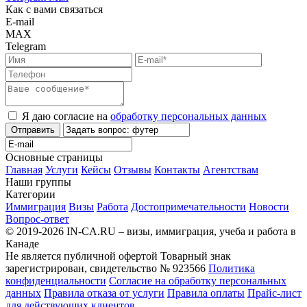
Как с вами связаться
E-mail
MAX
Telegram
Я даю согласие на
обработку персональных данных
Отправить
Основные страницы
Главная
Услуги
Кейсы
Отзывы
Контакты
Агентствам
Наши группы
Категории
Иммиграция
Визы
Работа
Достопримечательности
Новости
Вопрос-ответ
© 2019-2026 IN-CA.RU – визы, иммиграция, учеба и работа в
Канаде
Не является публичной офертой
Товарный знак
зарегистрирован, свидетельство № 923566
Политика
конфиденциальности
Согласие на обработку персональных
данных
Правила отказа от услуги
Правила оплаты
Прайс-лист
для действующих клиентов