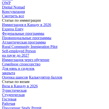
OWP
Digital Nomad
Консультация
Смотреть все
Статьи по иммиграции
Иммиграция в
Канаду в 2026
Express
Entry
Федеральные
программы
Провинциальные
программы
Атлантическая
программа
Rural Community Immigration Pilot
Self-employed Person
на паузе до 2027
Иммиграция
через обучение
Семейное
спонсорство
Для нянь и сиделок
закрыта
Оценка шансов
Калькулятор баллов
Статьи по визам
Виза в Канаду
в 2026
Туристическая
Студенческая
Гостевая
Рабочая
Продление Study Permit