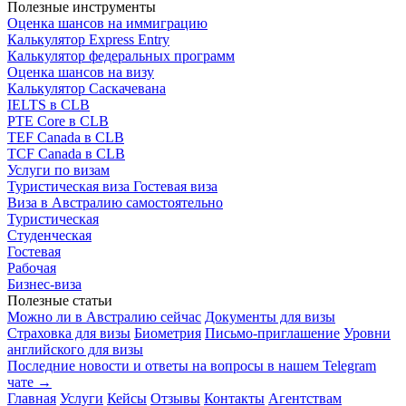
Полезные инструменты
Оценка шансов на иммиграцию
Калькулятор Express Entry
Калькулятор федеральных программ
Оценка шансов на визу
Калькулятор Саскачевана
IELTS в CLB
PTE Core в CLB
TEF Canada в CLB
TCF Canada в CLB
Услуги по визам
Туристическая виза
Гостевая виза
Виза в Австралию самостоятельно
Туристическая
Студенческая
Гостевая
Рабочая
Бизнес-виза
Полезные статьи
Можно ли в Австралию сейчас
Документы для визы
Страховка для визы
Биометрия
Письмо-приглашение
Уровни
английского для визы
Последние новости и ответы на вопросы в нашем Telegram
чате →
Главная
Услуги
Кейсы
Отзывы
Контакты
Агентствам