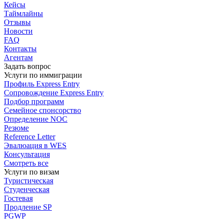
Кейсы
Таймлайны
Отзывы
Новости
FAQ
Контакты
Агентам
Задать вопрос
Услуги по иммиграции
Профиль
Express Entry
Сопровождение
Express Entry
Подбор
программ
Семейное спонсорство
Определение NOC
Резюме
Reference Letter
Эвалюация в WES
Консультация
Смотреть все
Услуги по визам
Туристическая
Студенческая
Гостевая
Продление SP
PGWP