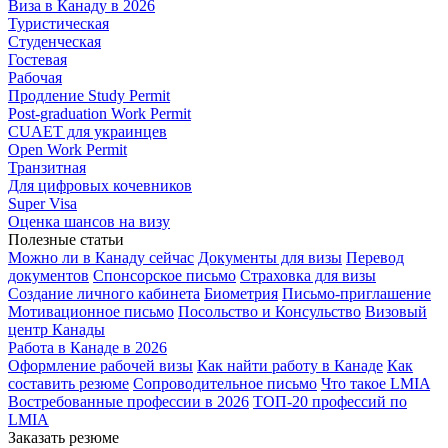
Виза в Канаду в 2026
Туристическая
Студенческая
Гостевая
Рабочая
Продление Study Permit
Post-graduation Work Permit
CUAET для украинцев
Open Work Permit
Транзитная
Для цифровых кочевников
Super Visa
Оценка шансов на визу
Полезные статьи
Можно ли в Канаду сейчас
Документы для визы
Перевод
документов
Спонсорское письмо
Страховка для визы
Создание личного кабинета
Биометрия
Письмо-приглашение
Мотивационное письмо
Посольство и Консульство
Визовый
центр Канады
Работа в Канаде в 2026
Оформление рабочей визы
Как найти работу в Канаде
Как
составить резюме
Сопроводительное письмо
Что такое LMIA
Востребованные профессии в 2026
ТОП-20 профессий по
LMIA
Заказать резюме