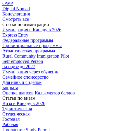
OWP
Digital Nomad
Консультация
Смотреть все
Статьи по иммиграции
Иммиграция в
Канаду в 2026
Express
Entry
Федеральные
программы
Провинциальные
программы
Атлантическая
программа
Rural Community Immigration Pilot
Self-employed Person
на паузе до 2027
Иммиграция
через обучение
Семейное
спонсорство
Для нянь и сиделок
закрыта
Оценка шансов
Калькулятор баллов
Статьи по визам
Виза в Канаду
в 2026
Туристическая
Студенческая
Гостевая
Рабочая
Продление Study Permit