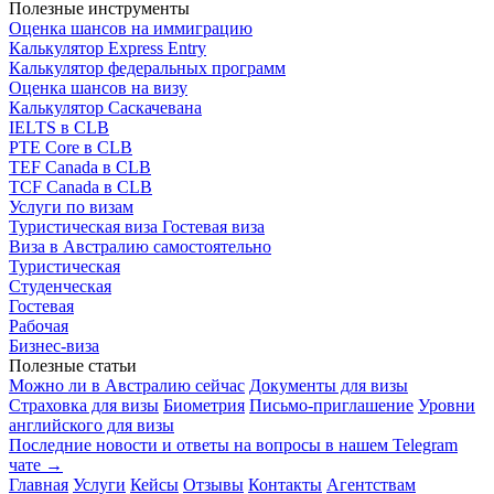
Полезные инструменты
Оценка шансов на иммиграцию
Калькулятор Express Entry
Калькулятор федеральных программ
Оценка шансов на визу
Калькулятор Саскачевана
IELTS в CLB
PTE Core в CLB
TEF Canada в CLB
TCF Canada в CLB
Услуги по визам
Туристическая виза
Гостевая виза
Виза в Австралию самостоятельно
Туристическая
Студенческая
Гостевая
Рабочая
Бизнес-виза
Полезные статьи
Можно ли в Австралию сейчас
Документы для визы
Страховка для визы
Биометрия
Письмо-приглашение
Уровни
английского для визы
Последние новости и ответы на вопросы в нашем Telegram
чате →
Главная
Услуги
Кейсы
Отзывы
Контакты
Агентствам