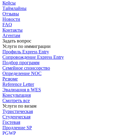
Кейсы
Таймлайны
Отзывы
Новости
FAQ
Контакты
Агентам
Задать вопрос
Услуги по иммиграции
Профиль
Express Entry
Сопровождение
Express Entry
Подбор
программ
Семейное спонсорство
Определение NOC
Резюме
Reference Letter
Эвалюация в WES
Консультация
Смотреть все
Услуги по визам
Туристическая
Студенческая
Гостевая
Продление SP
PGWP