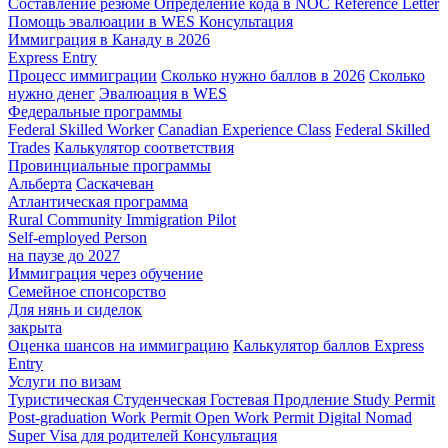
Составление резюме
Определение кода в NOC
Reference Letter
Помощь эвалюации в WES
Консультация
Иммиграция в Канаду в 2026
Express Entry
Процесс иммиграции
Сколько нужно баллов в 2026
Сколько
нужно денег
Эвалюация в WES
Федеральные программы
Federal Skilled Worker
Canadian Experience Class
Federal Skilled
Trades
Калькулятор соответствия
Провинциальные программы
Альберта
Саскачеван
Атлантическая программа
Rural Community Immigration Pilot
Self-employed Person
на паузе до 2027
Иммиграция через обучение
Семейное спонсорство
Для нянь и сиделок
закрыта
Оценка шансов на иммиграцию
Калькулятор баллов Express
Entry
Услуги по визам
Туристическая
Студенческая
Гостевая
Продление Study Permit
Post-graduation Work Permit
Open Work Permit
Digital Nomad
Super Visa для родителей
Консультация