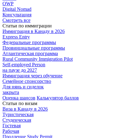
OWP
Digital Nomad
Консультация
Смотреть все
Статьи по иммиграции
Иммиграция в
Канаду в 2026
Express
Entry
Федеральные
программы
Провинциальные
программы
Атлантическая
программа
Rural Community Immigration Pilot
Self-employed Person
на паузе до 2027
Иммиграция
через обучение
Семейное
спонсорство
Для нянь и сиделок
закрыта
Оценка шансов
Калькулятор баллов
Статьи по визам
Виза в Канаду
в 2026
Туристическая
Студенческая
Гостевая
Рабочая
Продление Study Permit