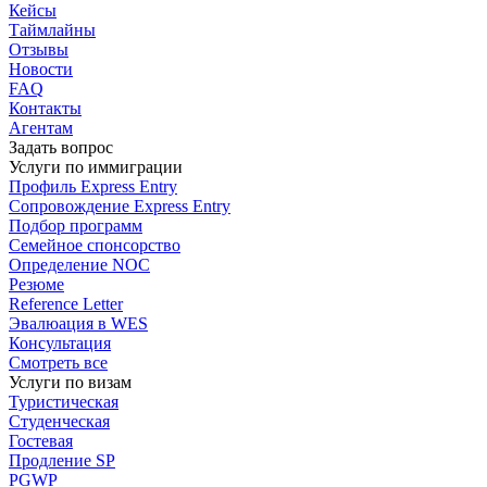
Кейсы
Таймлайны
Отзывы
Новости
FAQ
Контакты
Агентам
Задать вопрос
Услуги по иммиграции
Профиль
Express Entry
Сопровождение
Express Entry
Подбор
программ
Семейное спонсорство
Определение NOC
Резюме
Reference Letter
Эвалюация в WES
Консультация
Смотреть все
Услуги по визам
Туристическая
Студенческая
Гостевая
Продление SP
PGWP