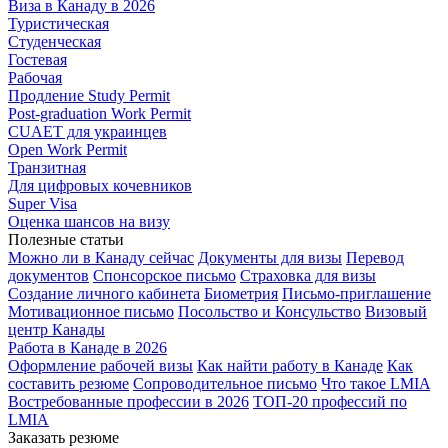
Виза в Канаду в 2026
Туристическая
Студенческая
Гостевая
Рабочая
Продление Study Permit
Post-graduation Work Permit
CUAET для украинцев
Open Work Permit
Транзитная
Для цифровых кочевников
Super Visa
Оценка шансов на визу
Полезные статьи
Можно ли в Канаду сейчас
Документы для визы
Перевод
документов
Спонсорское письмо
Страховка для визы
Создание личного кабинета
Биометрия
Письмо-приглашение
Мотивационное письмо
Посольство и Консульство
Визовый
центр Канады
Работа в Канаде в 2026
Оформление рабочей визы
Как найти работу в Канаде
Как
составить резюме
Сопроводительное письмо
Что такое LMIA
Востребованные профессии в 2026
ТОП-20 профессий по
LMIA
Заказать резюме