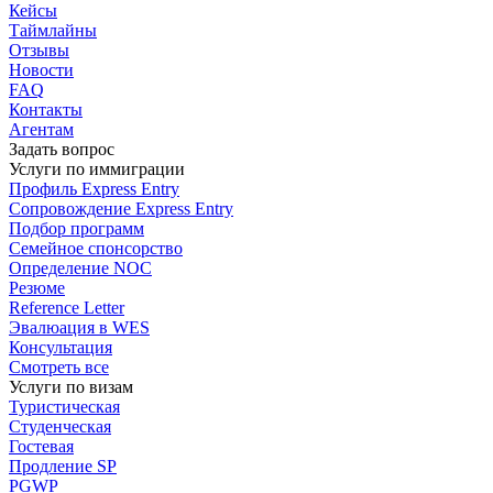
Кейсы
Таймлайны
Отзывы
Новости
FAQ
Контакты
Агентам
Задать вопрос
Услуги по иммиграции
Профиль
Express Entry
Сопровождение
Express Entry
Подбор
программ
Семейное спонсорство
Определение NOC
Резюме
Reference Letter
Эвалюация в WES
Консультация
Смотреть все
Услуги по визам
Туристическая
Студенческая
Гостевая
Продление SP
PGWP