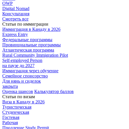
OWP
Digital Nomad
Консультация
Смотреть все
Статьи по иммиграции
Иммиграция в
Канаду в 2026
Express
Entry
Федеральные
программы
Провинциальные
программы
Атлантическая
программа
Rural Community Immigration Pilot
Self-employed Person
на паузе до 2027
Иммиграция
через обучение
Семейное
спонсорство
Для нянь и сиделок
закрыта
Оценка шансов
Калькулятор баллов
Статьи по визам
Виза в Канаду
в 2026
Туристическая
Студенческая
Гостевая
Рабочая
Продление Study Permit