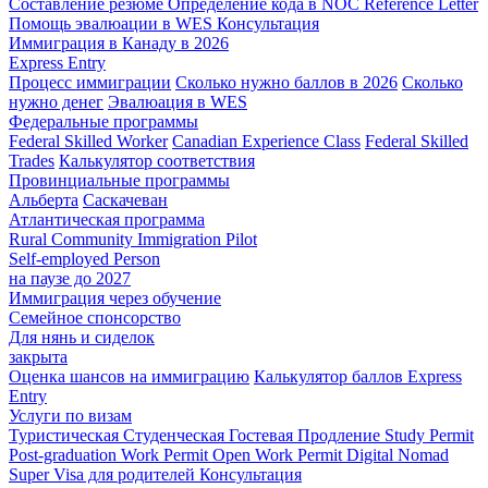
Составление резюме
Определение кода в NOC
Reference Letter
Помощь эвалюации в WES
Консультация
Иммиграция в Канаду в 2026
Express Entry
Процесс иммиграции
Сколько нужно баллов в 2026
Сколько
нужно денег
Эвалюация в WES
Федеральные программы
Federal Skilled Worker
Canadian Experience Class
Federal Skilled
Trades
Калькулятор соответствия
Провинциальные программы
Альберта
Саскачеван
Атлантическая программа
Rural Community Immigration Pilot
Self-employed Person
на паузе до 2027
Иммиграция через обучение
Семейное спонсорство
Для нянь и сиделок
закрыта
Оценка шансов на иммиграцию
Калькулятор баллов Express
Entry
Услуги по визам
Туристическая
Студенческая
Гостевая
Продление Study Permit
Post-graduation Work Permit
Open Work Permit
Digital Nomad
Super Visa для родителей
Консультация