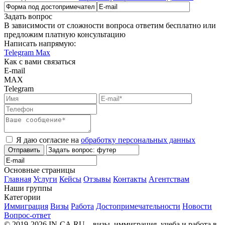
Задать вопрос
В зависимости от сложности вопроса ответим бесплатно или
предложим платную консультацию
Написать напрямую:
Telegram
Max
Как с вами связаться
E-mail
MAX
Telegram
Я даю согласие на
обработку персональных данных
Отправить
Основные страницы
Главная
Услуги
Кейсы
Отзывы
Контакты
Агентствам
Наши группы
Категории
Иммиграция
Визы
Работа
Достопримечательности
Новости
Вопрос-ответ
© 2019-2026 IN-CA.RU – визы, иммиграция, учеба и работа в