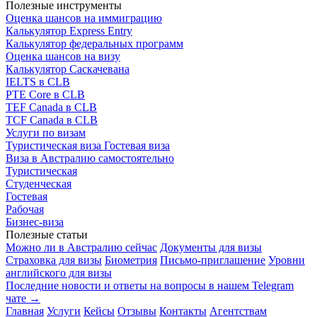
Полезные инструменты
Оценка шансов на иммиграцию
Калькулятор Express Entry
Калькулятор федеральных программ
Оценка шансов на визу
Калькулятор Саскачевана
IELTS в CLB
PTE Core в CLB
TEF Canada в CLB
TCF Canada в CLB
Услуги по визам
Туристическая виза
Гостевая виза
Виза в Австралию самостоятельно
Туристическая
Студенческая
Гостевая
Рабочая
Бизнес-виза
Полезные статьи
Можно ли в Австралию сейчас
Документы для визы
Страховка для визы
Биометрия
Письмо-приглашение
Уровни
английского для визы
Последние новости и ответы на вопросы в нашем Telegram
чате →
Главная
Услуги
Кейсы
Отзывы
Контакты
Агентствам