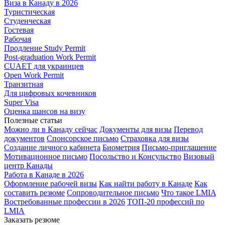
Виза в Канаду в 2026
Туристическая
Студенческая
Гостевая
Рабочая
Продление Study Permit
Post-graduation Work Permit
CUAET для украинцев
Open Work Permit
Транзитная
Для цифровых кочевников
Super Visa
Оценка шансов на визу
Полезные статьи
Можно ли в Канаду сейчас
Документы для визы
Перевод
документов
Спонсорское письмо
Страховка для визы
Создание личного кабинета
Биометрия
Письмо-приглашение
Мотивационное письмо
Посольство и Консульство
Визовый
центр Канады
Работа в Канаде в 2026
Оформление рабочей визы
Как найти работу в Канаде
Как
составить резюме
Сопроводительное письмо
Что такое LMIA
Востребованные профессии в 2026
ТОП-20 профессий по
LMIA
Заказать резюме