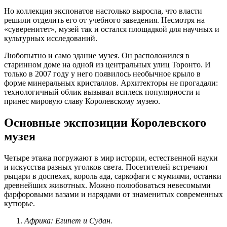
Но коллекция экспонатов настолько выросла, что власти
решили отделить его от учебного заведения. Несмотря на
«суверенитет», музей так и остался площадкой для научных и
культурных исследований.
Любопытно и само здание музея. Он расположился в
старинном доме на одной из центральных улиц Торонто. И
только в 2007 году у него появилось необычное крыло в
форме минеральных кристаллов. Архитекторы не прогадали:
технологичный облик вызывал всплеск популярности и
принес мировую славу Королевскому музею.
Основные экспозиции Королевского
музея
Четыре этажа погружают в мир истории, естественной науки
и искусства разных уголков света. Посетителей встречают
рыцари в доспехах, король ада, саркофаги с мумиями, останки
древнейших животных. Можно полюбоваться невесомыми
фарфоровыми вазами и нарядами от знаменитых современных
кутюрье.
Африка: Египет и Судан.