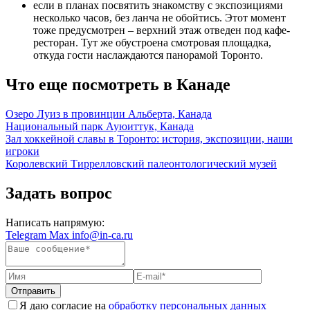
если в планах посвятить знакомству с экспозициями
несколько часов, без ланча не обойтись. Этот момент
тоже предусмотрен – верхний этаж отведен под кафе-
ресторан. Тут же обустроена смотровая площадка,
откуда гости наслаждаются панорамой Торонто.
Что еще посмотреть в Канаде
Озеро Луиз в провинции Альберта, Канада
Национальный парк Ауюиттук, Канада
Зал хоккейной славы в Торонто: история, экспозиции, наши
игроки
Королевский Тиррелловский палеонтологический музей
Задать вопрос
Написать напрямую:
Telegram
Max
info@in-ca.ru
Отправить
Я даю согласие на
обработку персональных данных