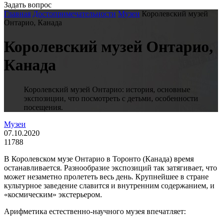
Задать вопрос
Главная
Достопримечательности
Музеи
Королевский музей
Онтарио, Канада
Королевский музей Онтарио,
Канада
Королевский музей Онтарио: история, основные
экспозиции, что посмотреть с детьми, особенности
посещения.
Музеи
07.10.2020
11788
В Королевском музе Онтарио в Торонто (Канада) время
останавливается. Разнообразие экспозиций так затягивает, что
может незаметно пролететь весь день. Крупнейшее в стране
культурное заведение славится и внутренним содержанием, и
«космическим» экстерьером.
Арифметика естественно-научного музея впечатляет: