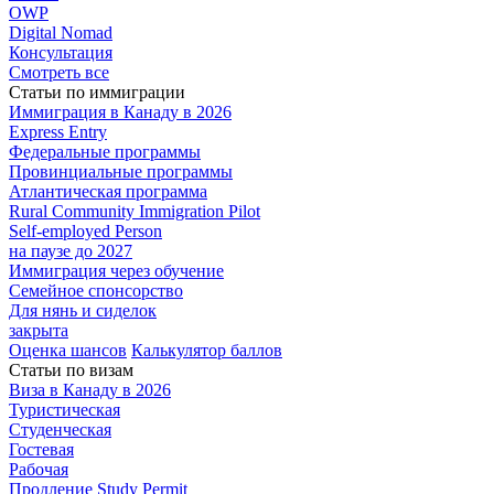
OWP
Digital Nomad
Консультация
Смотреть все
Статьи по иммиграции
Иммиграция в
Канаду в 2026
Express
Entry
Федеральные
программы
Провинциальные
программы
Атлантическая
программа
Rural Community Immigration Pilot
Self-employed Person
на паузе до 2027
Иммиграция
через обучение
Семейное
спонсорство
Для нянь и сиделок
закрыта
Оценка шансов
Калькулятор баллов
Статьи по визам
Виза в Канаду
в 2026
Туристическая
Студенческая
Гостевая
Рабочая
Продление Study Permit