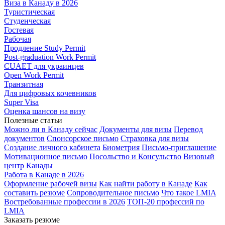
Виза в Канаду в 2026
Туристическая
Студенческая
Гостевая
Рабочая
Продление Study Permit
Post-graduation Work Permit
CUAET для украинцев
Open Work Permit
Транзитная
Для цифровых кочевников
Super Visa
Оценка шансов на визу
Полезные статьи
Можно ли в Канаду сейчас
Документы для визы
Перевод
документов
Спонсорское письмо
Страховка для визы
Создание личного кабинета
Биометрия
Письмо-приглашение
Мотивационное письмо
Посольство и Консульство
Визовый
центр Канады
Работа в Канаде в 2026
Оформление рабочей визы
Как найти работу в Канаде
Как
составить резюме
Сопроводительное письмо
Что такое LMIA
Востребованные профессии в 2026
ТОП-20 профессий по
LMIA
Заказать резюме