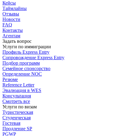
Кейсы
Таймлайны
Отзывы
Новости
FAQ
Контакты
Агентам
Задать вопрос
Услуги по иммиграции
Профиль
Express Entry
Сопровождение
Express Entry
Подбор
программ
Семейное спонсорство
Определение NOC
Резюме
Reference Letter
Эвалюация в WES
Консультация
Смотреть все
Услуги по визам
Туристическая
Студенческая
Гостевая
Продление SP
PGWP