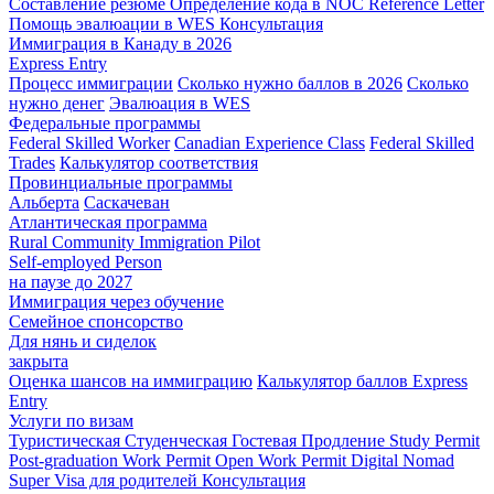
Составление резюме
Определение кода в NOC
Reference Letter
Помощь эвалюации в WES
Консультация
Иммиграция в Канаду в 2026
Express Entry
Процесс иммиграции
Сколько нужно баллов в 2026
Сколько
нужно денег
Эвалюация в WES
Федеральные программы
Federal Skilled Worker
Canadian Experience Class
Federal Skilled
Trades
Калькулятор соответствия
Провинциальные программы
Альберта
Саскачеван
Атлантическая программа
Rural Community Immigration Pilot
Self-employed Person
на паузе до 2027
Иммиграция через обучение
Семейное спонсорство
Для нянь и сиделок
закрыта
Оценка шансов на иммиграцию
Калькулятор баллов Express
Entry
Услуги по визам
Туристическая
Студенческая
Гостевая
Продление Study Permit
Post-graduation Work Permit
Open Work Permit
Digital Nomad
Super Visa для родителей
Консультация