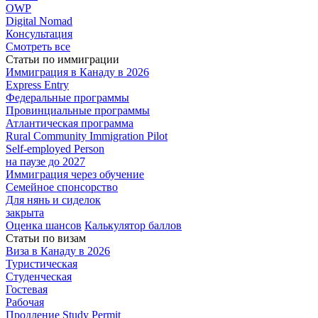
OWP
Digital Nomad
Консультация
Смотреть все
Статьи по иммиграции
Иммиграция в
Канаду в 2026
Express
Entry
Федеральные
программы
Провинциальные
программы
Атлантическая
программа
Rural Community Immigration Pilot
Self-employed Person
на паузе до 2027
Иммиграция
через обучение
Семейное
спонсорство
Для нянь и сиделок
закрыта
Оценка шансов
Калькулятор баллов
Статьи по визам
Виза в Канаду
в 2026
Туристическая
Студенческая
Гостевая
Рабочая
Продление Study Permit