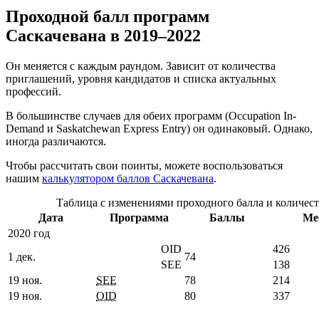
Проходной балл программ
Саскачевана в 2019–2022
Он меняется с каждым раундом. Зависит от количества
приглашений, уровня кандидатов и списка актуальных
профессий.
В большинстве случаев для обеих программ (Occupation In-
Demand и Saskatchewan Express Entry) он одинаковый. Однако,
иногда различаются.
Чтобы рассчитать свои поинты, можете воспользоваться
нашим
калькулятором баллов Саскачевана
.
Таблица с изменениями проходного балла и количес
Дата
Программа
Баллы
Ме
2020 год
OID
426
1 дек.
74
SEE
138
19 ноя.
SEE
78
214
19 ноя.
OID
80
337