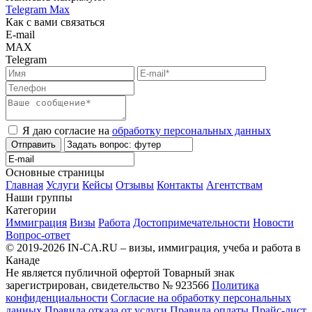
Telegram
Max
Как с вами связаться
E-mail
MAX
Telegram
Я даю согласие на
обработку персональных данных
Отправить
Основные страницы
Главная
Услуги
Кейсы
Отзывы
Контакты
Агентствам
Наши группы
Категории
Иммиграция
Визы
Работа
Достопримечательности
Новости
Вопрос-ответ
© 2019-2026 IN-CA.RU – визы, иммиграция, учеба и работа в
Канаде
Не является публичной офертой
Товарный знак
зарегистрирован, свидетельство № 923566
Политика
конфиденциальности
Согласие на обработку персональных
данных
Правила отказа от услуги
Правила оплаты
Прайс-лист