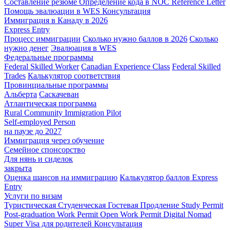
Составление резюме
Определение кода в NOC
Reference Letter
Помощь эвалюации в WES
Консультация
Иммиграция в Канаду в 2026
Express Entry
Процесс иммиграции
Сколько нужно баллов в 2026
Сколько
нужно денег
Эвалюация в WES
Федеральные программы
Federal Skilled Worker
Canadian Experience Class
Federal Skilled
Trades
Калькулятор соответствия
Провинциальные программы
Альберта
Саскачеван
Атлантическая программа
Rural Community Immigration Pilot
Self-employed Person
на паузе до 2027
Иммиграция через обучение
Семейное спонсорство
Для нянь и сиделок
закрыта
Оценка шансов на иммиграцию
Калькулятор баллов Express
Entry
Услуги по визам
Туристическая
Студенческая
Гостевая
Продление Study Permit
Post-graduation Work Permit
Open Work Permit
Digital Nomad
Super Visa для родителей
Консультация