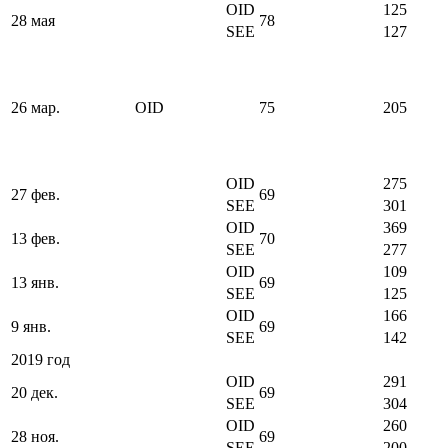
OID
125
28 мая
78
SEE
127
26 мар.
OID
75
205
OID
275
27 фев.
69
SEE
301
OID
369
13 фев.
70
SEE
277
OID
109
13 янв.
69
SEE
125
OID
166
9 янв.
69
SEE
142
2019 год
OID
291
20 дек.
69
SEE
304
OID
260
28 ноя.
69
SEE
200