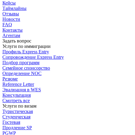
Кейсы
Таймлайны
Отзывы
Новости
FAQ
Контакты
Агентам
Задать вопрос
Услуги по иммиграции
Профиль
Express Entry
Сопровождение
Express Entry
Подбор
программ
Семейное спонсорство
Определение NOC
Резюме
Reference Letter
Эвалюация в WES
Консультация
Смотреть все
Услуги по визам
Туристическая
Студенческая
Гостевая
Продление SP
PGWP