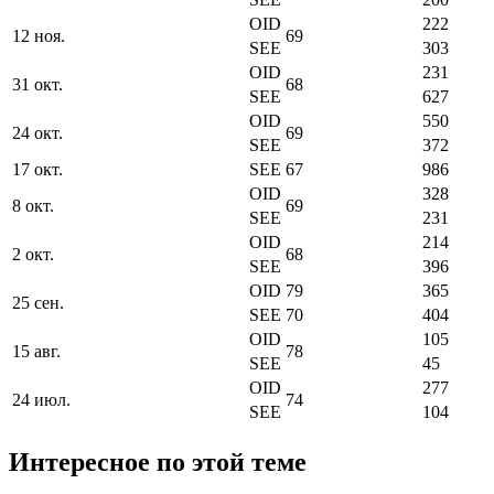
OID
222
12 ноя.
69
SEE
303
OID
231
31 окт.
68
SEE
627
OID
550
24 окт.
69
SEE
372
17 окт.
SEE
67
986
OID
328
8 окт.
69
SEE
231
OID
214
2 окт.
68
SEE
396
OID
79
365
25 сен.
SEE
70
404
OID
105
15 авг.
78
SEE
45
OID
277
24 июл.
74
SEE
104
Интересное по этой теме