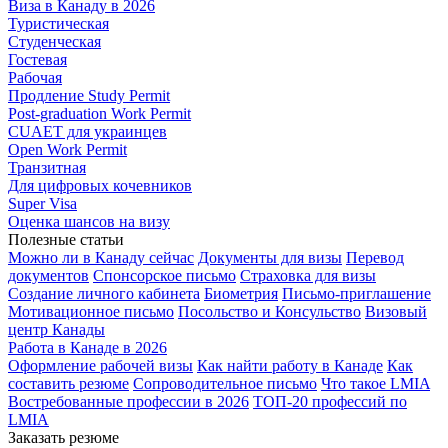
Виза в Канаду в 2026
Туристическая
Студенческая
Гостевая
Рабочая
Продление Study Permit
Post-graduation Work Permit
CUAET для украинцев
Open Work Permit
Транзитная
Для цифровых кочевников
Super Visa
Оценка шансов на визу
Полезные статьи
Можно ли в Канаду сейчас
Документы для визы
Перевод
документов
Спонсорское письмо
Страховка для визы
Создание личного кабинета
Биометрия
Письмо-приглашение
Мотивационное письмо
Посольство и Консульство
Визовый
центр Канады
Работа в Канаде в 2026
Оформление рабочей визы
Как найти работу в Канаде
Как
составить резюме
Сопроводительное письмо
Что такое LMIA
Востребованные профессии в 2026
ТОП-20 профессий по
LMIA
Заказать резюме