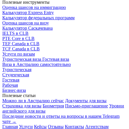
Полезные инструменты
Оценка шансов на иммиграцию
Калькулятор Express Entry
Калькулятор федеральных программ
Оценка шансов на визу
Калькулятор Саскачевана
IELTS в CLB
PTE Core в CLB
TEF Canada в CLB
TCF Canada в CLB
Услуги по визам
Туристическая виза
Гостевая виза
Виза в Австралию самостоятельно
Туристическая
Студенческая
Гостевая
Рабочая
Бизнес-виза
Полезные статьи
Можно ли в Австралию сейчас
Документы для визы
Страховка для визы
Биометрия
Письмо-приглашение
Уровни
английского для визы
Последние новости и ответы на вопросы в нашем Telegram
чате →
Главная
Услуги
Кейсы
Отзывы
Контакты
Агентствам