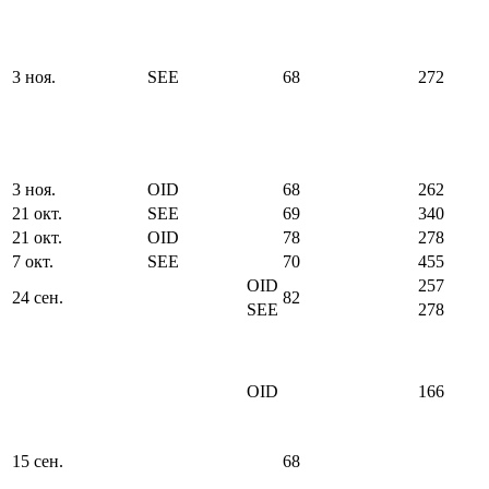
3 ноя.
SEE
68
272
3 ноя.
OID
68
262
21 окт.
SEE
69
340
21 окт.
OID
78
278
7 окт.
SEE
70
455
OID
257
24 сен.
82
SEE
278
OID
166
15 сен.
68