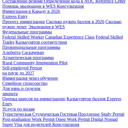
Составление резюме
Определение кода в NOC
Reference Letter
Помощь эвалюации в WES
Консультация
Иммиграция в Канаду в 2026
Express Entry
Процесс иммиграции
Сколько нужно баллов в 2026
Сколько
нужно денег
Эвалюация в WES
Федеральные программы
Federal Skilled Worker
Canadian Experience Class
Federal Skilled
Trades
Калькулятор соответствия
Провинциальные программы
Альберта
Саскачеван
Атлантическая программа
Rural Community Immigration Pilot
Self-employed Person
на паузе до 2027
Иммиграция через обучение
Семейное спонсорство
Для нянь и сиделок
закрыта
Оценка шансов на иммиграцию
Калькулятор баллов Express
Entry
Услуги по визам
Туристическая
Студенческая
Гостевая
Продление Study Permit
Post-graduation Work Permit
Open Work Permit
Digital Nomad
Super Visa для родителей
Консультация