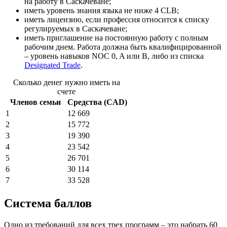
на работу в Саскачеване;
иметь уровень знания языка не ниже 4 CLB;
иметь лицензию, если профессия относится к списку
регулируемых в Саскачеване;
иметь приглашение на постоянную работу с полным
рабочим днем. Работа должна быть квалифицированной
– уровень навыков NOC 0, A или B, либо из списка
Designated Trade
.
Сколько денег нужно иметь на
счете
Членов семьи
Средства (CAD)
1
12 669
2
15 772
3
19 390
4
23 542
5
26 701
6
30 114
7
33 528
Система баллов
Одно из требований для всех трех программ – это набрать 60