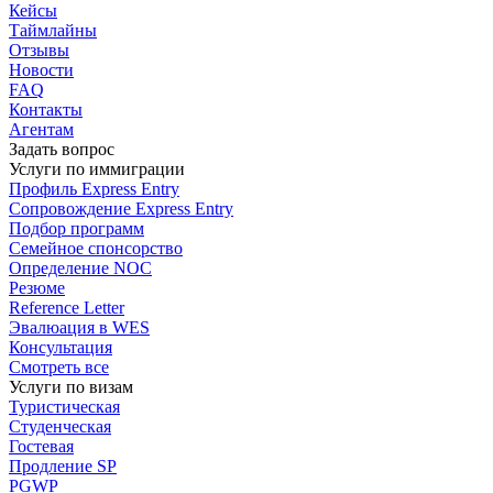
Кейсы
Таймлайны
Отзывы
Новости
FAQ
Контакты
Агентам
Задать вопрос
Услуги по иммиграции
Профиль
Express Entry
Сопровождение
Express Entry
Подбор
программ
Семейное спонсорство
Определение NOC
Резюме
Reference Letter
Эвалюация в WES
Консультация
Смотреть все
Услуги по визам
Туристическая
Студенческая
Гостевая
Продление SP
PGWP