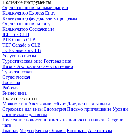
Полезные инструменты
Оценка шансов на иммиграцию
Калькулятор Express Entry
Калькулятор федеральных программ
Оценка шансов на визу
Калькулятор Саскачевана
IELTS в CLB
PTE Core в CLB
TEF Canada в CLB
TCF Canada в CLB
Услуги по визам
Туристическая виза
Гостевая виза
Виза в Австралию самостоятельно
Туристическая
Студенческая
Гостевая
Рабочая
Бизнес-виза
Полезные статьи
Можно ли в Австралию сейчас
Документы для визы
Страховка для визы
Биометрия
Письмо-приглашение
Уровни
английского для визы
Последние новости и ответы на вопросы в нашем Telegram
чате →
Главная
Услуги
Кейсы
Отзывы
Контакты
Агентствам