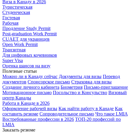
Виза в Канаду в 2026
Туристическая
Студенческая
Гостевая
Рабочая
Продление Study Permit
Post-graduation Work Permit
CUAET для украинцев
Open Work Permit
Транзитная
Для цифровых кочевников
Super Visa
Оценка шансов на визу
Полезные статьи
Можно ли в Канаду сейчас
Документы для визы
Перевод
документов
Спонсорское письмо
Страховка для визы
Создание личного кабинета
Биометрия
Письмо-приглашение
Мотивационное письмо
Посольство и Консульство
Визовый
центр Канады
Работа в Канаде в 2026
Оформление рабочей визы
Как найти работу в Канаде
Как
составить резюме
Сопроводительное письмо
Что такое LMIA
Востребованные профессии в 2026
ТОП-20 профессий по
LMIA
Заказать резюме