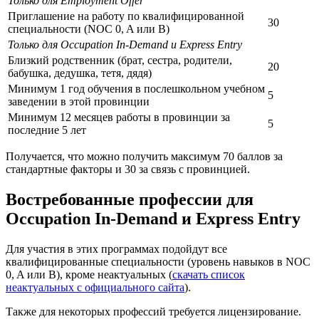
Только для Employment Offer
Приглашение на работу по квалифицированной
30
специальности (NOC 0, A или B)
Только для Occupation In-Demand и Express Entry
Близкий родственник (брат, сестра, родители,
20
бабушка, дедушка, тетя, дядя)
Минимум 1 год обучения в послешкольном учебном
5
заведении в этой провинции
Минимум 12 месяцев работы в провинции за
5
последние 5 лет
Получается, что можно получить максимум 70 баллов за
стандартные факторы и 30 за связь с провинцией.
Востребованные профессии для
Occupation In-Demand и Express Entry
Для участия в этих программах подойдут все
квалифицированные специальности (уровень навыков в NOC
0, A или B), кроме неактуальных (
скачать список
неактуальных с официального сайта
).
Также для некоторых профессий требуется лицензирование.