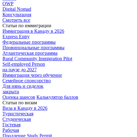
OWP
Digital Nomad
Консультация
Смотреть все
Статьи по иммиграции
Иммиграция в
Канаду в 2026
Express
Entry
Федеральные
программы
Провинциальные
программы
Атлантическая
программа
Rural Community Immigration Pilot
Self-employed Person
на паузе до 2027
Иммиграция
через обучение
Семейное
спонсорство
Для нянь и сиделок
закрыта
Оценка шансов
Калькулятор баллов
Статьи по визам
Виза в Канаду
в 2026
Туристическая
Студенческая
Гостевая
Рабочая
Продление Study Permit