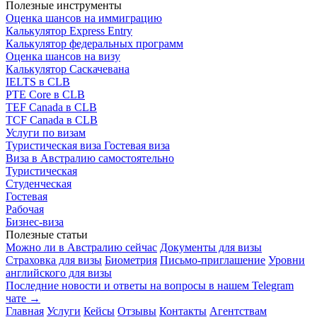
Полезные инструменты
Оценка шансов на иммиграцию
Калькулятор Express Entry
Калькулятор федеральных программ
Оценка шансов на визу
Калькулятор Саскачевана
IELTS в CLB
PTE Core в CLB
TEF Canada в CLB
TCF Canada в CLB
Услуги по визам
Туристическая виза
Гостевая виза
Виза в Австралию самостоятельно
Туристическая
Студенческая
Гостевая
Рабочая
Бизнес-виза
Полезные статьи
Можно ли в Австралию сейчас
Документы для визы
Страховка для визы
Биометрия
Письмо-приглашение
Уровни
английского для визы
Последние новости и ответы на вопросы в нашем Telegram
чате →
Главная
Услуги
Кейсы
Отзывы
Контакты
Агентствам