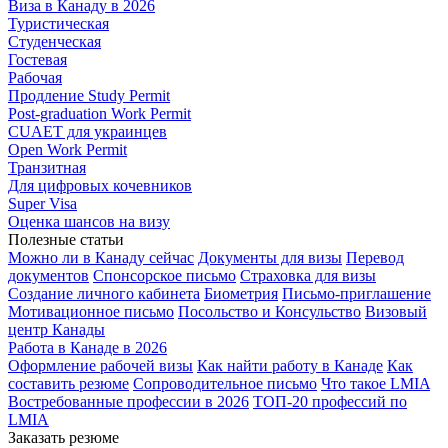
Виза в Канаду в 2026
Туристическая
Студенческая
Гостевая
Рабочая
Продление Study Permit
Post-graduation Work Permit
CUAET для украинцев
Open Work Permit
Транзитная
Для цифровых кочевников
Super Visa
Оценка шансов на визу
Полезные статьи
Можно ли в Канаду сейчас
Документы для визы
Перевод
документов
Спонсорское письмо
Страховка для визы
Создание личного кабинета
Биометрия
Письмо-приглашение
Мотивационное письмо
Посольство и Консульство
Визовый
центр Канады
Работа в Канаде в 2026
Оформление рабочей визы
Как найти работу в Канаде
Как
составить резюме
Сопроводительное письмо
Что такое LMIA
Востребованные профессии в 2026
ТОП-20 профессий по
LMIA
Заказать резюме