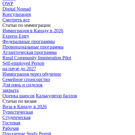
OWP
Digital Nomad
Консультация
Смотреть все
Статьи по иммиграции
Иммиграция в
Канаду в 2026
Express
Entry
Федеральные
программы
Провинциальные
программы
Атлантическая
программа
Rural Community Immigration Pilot
Self-employed Person
на паузе до 2027
Иммиграция
через обучение
Семейное
спонсорство
Для нянь и сиделок
закрыта
Оценка шансов
Калькулятор баллов
Статьи по визам
Виза в Канаду
в 2026
Туристическая
Студенческая
Гостевая
Рабочая
Продление Study Permit