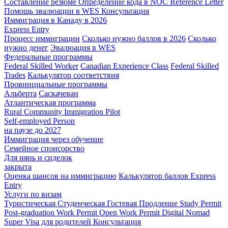
Составление резюме
Определение кода в NOC
Reference Letter
Помощь эвалюации в WES
Консультация
Иммиграция в Канаду в 2026
Express Entry
Процесс иммиграции
Сколько нужно баллов в 2026
Сколько
нужно денег
Эвалюация в WES
Федеральные программы
Federal Skilled Worker
Canadian Experience Class
Federal Skilled
Trades
Калькулятор соответствия
Провинциальные программы
Альберта
Саскачеван
Атлантическая программа
Rural Community Immigration Pilot
Self-employed Person
на паузе до 2027
Иммиграция через обучение
Семейное спонсорство
Для нянь и сиделок
закрыта
Оценка шансов на иммиграцию
Калькулятор баллов Express
Entry
Услуги по визам
Туристическая
Студенческая
Гостевая
Продление Study Permit
Post-graduation Work Permit
Open Work Permit
Digital Nomad
Super Visa для родителей
Консультация