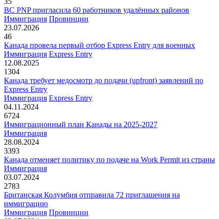
35
BC PNP пригласила 60 работников удалённых районов
Иммиграция
Провинции
23.07.2026
46
Канада провела первый отбор Express Entry для военных
Иммиграция
Express Entry
12.08.2025
1304
Канада требует медосмотр до подачи (upfront) заявлений по
Express Entry
Иммиграция
Express Entry
04.11.2024
6724
Иммиграционный план Канады на 2025-2027
Иммиграция
28.08.2024
3393
Канада отменяет политику по подаче на Work Permit из страны
Иммиграция
03.07.2024
2783
Британская Колумбия отправила 72 приглашения на
иммиграцию
Иммиграция
Провинции