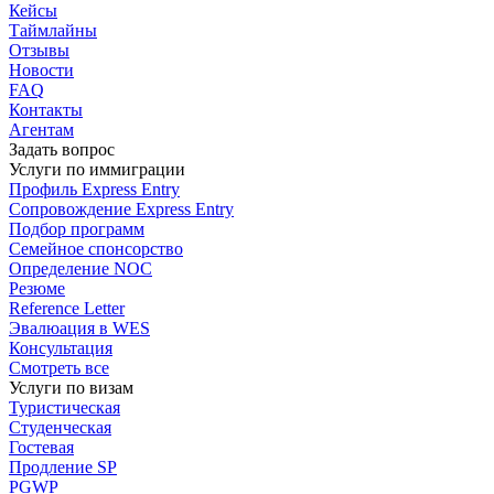
Кейсы
Таймлайны
Отзывы
Новости
FAQ
Контакты
Агентам
Задать вопрос
Услуги по иммиграции
Профиль
Express Entry
Сопровождение
Express Entry
Подбор
программ
Семейное спонсорство
Определение NOC
Резюме
Reference Letter
Эвалюация в WES
Консультация
Смотреть все
Услуги по визам
Туристическая
Студенческая
Гостевая
Продление SP
PGWP