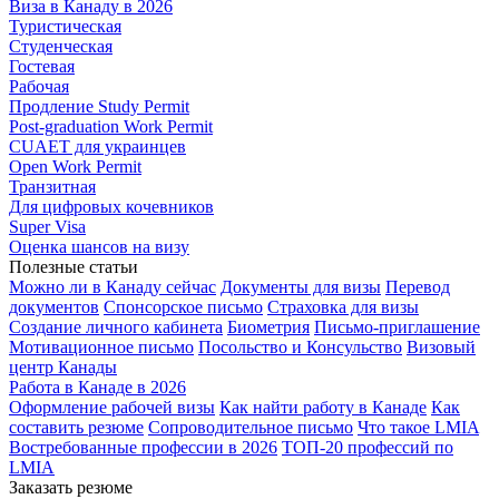
Виза в Канаду в 2026
Туристическая
Студенческая
Гостевая
Рабочая
Продление Study Permit
Post-graduation Work Permit
CUAET для украинцев
Open Work Permit
Транзитная
Для цифровых кочевников
Super Visa
Оценка шансов на визу
Полезные статьи
Можно ли в Канаду сейчас
Документы для визы
Перевод
документов
Спонсорское письмо
Страховка для визы
Создание личного кабинета
Биометрия
Письмо-приглашение
Мотивационное письмо
Посольство и Консульство
Визовый
центр Канады
Работа в Канаде в 2026
Оформление рабочей визы
Как найти работу в Канаде
Как
составить резюме
Сопроводительное письмо
Что такое LMIA
Востребованные профессии в 2026
ТОП-20 профессий по
LMIA
Заказать резюме