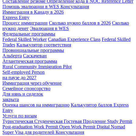
Составление резюме
Определение кода в NOC
Reference Letter
Помощь эвалюации в WES
Консультация
Иммиграция в Канаду в 2026
Express Entry
Процесс иммиграции
Сколько нужно баллов в 2026
Сколько
нужно денег
Эвалюация в WES
Федеральные программы
Federal Skilled Worker
Canadian Experience Class
Federal Skilled
Trades
Калькулятор соответствия
Провинциальные программы
Альберта
Саскачеван
Атлантическая программа
Rural Community Immigration Pilot
Self-employed Person
на паузе до 2027
Иммиграция через обучение
Семейное спонсорство
Для нянь и сиделок
закрыта
Оценка шансов на иммиграцию
Калькулятор баллов Express
Entry
Услуги по визам
Туристическая
Студенческая
Гостевая
Продление Study Permit
Post-graduation Work Permit
Open Work Permit
Digital Nomad
Super Visa для родителей
Консультация