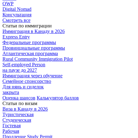
OWP
Digital Nomad
Консультация
Смотреть все
Статьи по иммиграции
Иммиграция в
Канаду в 2026
Express
Entry
Федеральные
программы
Провинциальные
программы
Атлантическая
программа
Rural Community Immigration Pilot
Self-employed Person
на паузе до 2027
Иммиграция
через обучение
Семейное
спонсорство
Для нянь и сиделок
закрыта
Оценка шансов
Калькулятор баллов
Статьи по визам
Виза в Канаду
в 2026
Туристическая
Студенческая
Гостевая
Рабочая
Продление Study Permit