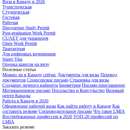
Виза в Канаду в 2026
Туристическая
Студенческая
Гостевая
Рабочая
Продление Study Permit
Post-graduation Work Permit
CUAET для украинцев
Open Work Permit
Транзитная
Для цифровых кочевников
Super Visa
Оценка шансов на визу
Полезные статьи
Можно ли в Канаду сейчас
Документы для визы
Перевод
документов
Спонсорское письмо
Страховка для визы
Создание личного кабинета
Биометрия
Письмо-приглашение
Мотивационное письмо
Посольство и Консульство
Визовый
центр Канады
Работа в Канаде в 2026
Оформление рабочей визы
Как найти работу в Канаде
Как
составить резюме
Сопроводительное письмо
Что такое LMIA
Востребованные профессии в 2026
ТОП-20 профессий по
LMIA
Заказать резюме