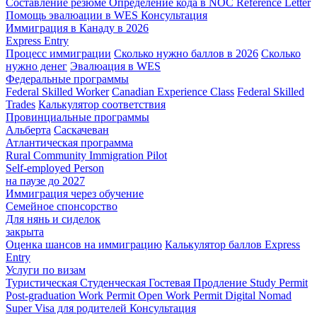
Составление резюме
Определение кода в NOC
Reference Letter
Помощь эвалюации в WES
Консультация
Иммиграция в Канаду в 2026
Express Entry
Процесс иммиграции
Сколько нужно баллов в 2026
Сколько
нужно денег
Эвалюация в WES
Федеральные программы
Federal Skilled Worker
Canadian Experience Class
Federal Skilled
Trades
Калькулятор соответствия
Провинциальные программы
Альберта
Саскачеван
Атлантическая программа
Rural Community Immigration Pilot
Self-employed Person
на паузе до 2027
Иммиграция через обучение
Семейное спонсорство
Для нянь и сиделок
закрыта
Оценка шансов на иммиграцию
Калькулятор баллов Express
Entry
Услуги по визам
Туристическая
Студенческая
Гостевая
Продление Study Permit
Post-graduation Work Permit
Open Work Permit
Digital Nomad
Super Visa для родителей
Консультация