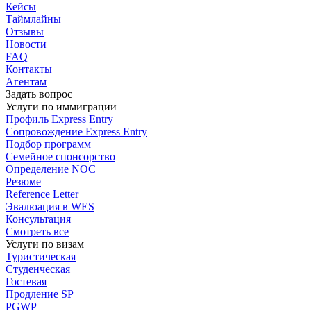
Кейсы
Таймлайны
Отзывы
Новости
FAQ
Контакты
Агентам
Задать вопрос
Услуги по иммиграции
Профиль
Express Entry
Сопровождение
Express Entry
Подбор
программ
Семейное спонсорство
Определение NOC
Резюме
Reference Letter
Эвалюация в WES
Консультация
Смотреть все
Услуги по визам
Туристическая
Студенческая
Гостевая
Продление SP
PGWP