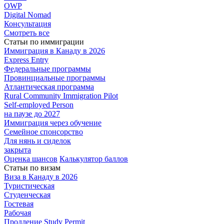
OWP
Digital Nomad
Консультация
Смотреть все
Статьи по иммиграции
Иммиграция в
Канаду в 2026
Express
Entry
Федеральные
программы
Провинциальные
программы
Атлантическая
программа
Rural Community Immigration Pilot
Self-employed Person
на паузе до 2027
Иммиграция
через обучение
Семейное
спонсорство
Для нянь и сиделок
закрыта
Оценка шансов
Калькулятор баллов
Статьи по визам
Виза в Канаду
в 2026
Туристическая
Студенческая
Гостевая
Рабочая
Продление Study Permit