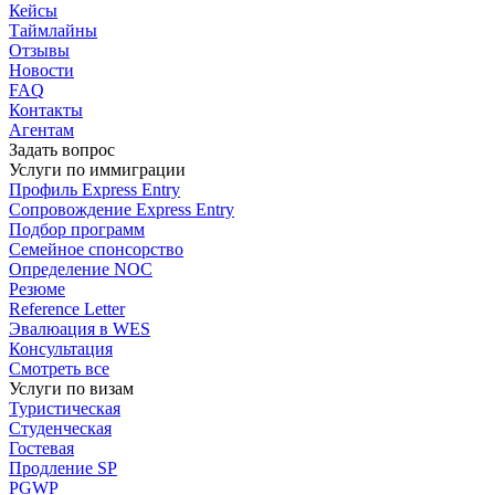
Кейсы
Таймлайны
Отзывы
Новости
FAQ
Контакты
Агентам
Задать вопрос
Услуги по иммиграции
Профиль
Express Entry
Сопровождение
Express Entry
Подбор
программ
Семейное спонсорство
Определение NOC
Резюме
Reference Letter
Эвалюация в WES
Консультация
Смотреть все
Услуги по визам
Туристическая
Студенческая
Гостевая
Продление SP
PGWP