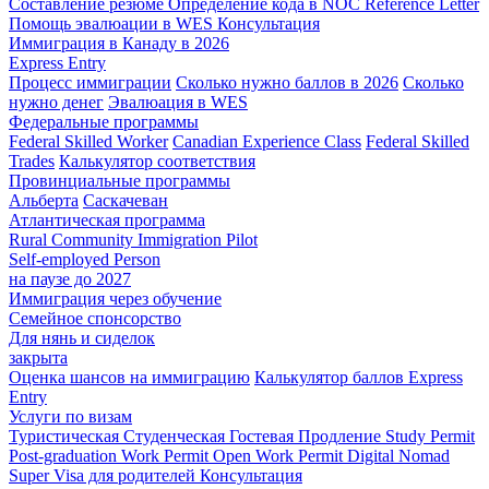
Составление резюме
Определение кода в NOC
Reference Letter
Помощь эвалюации в WES
Консультация
Иммиграция в Канаду в 2026
Express Entry
Процесс иммиграции
Сколько нужно баллов в 2026
Сколько
нужно денег
Эвалюация в WES
Федеральные программы
Federal Skilled Worker
Canadian Experience Class
Federal Skilled
Trades
Калькулятор соответствия
Провинциальные программы
Альберта
Саскачеван
Атлантическая программа
Rural Community Immigration Pilot
Self-employed Person
на паузе до 2027
Иммиграция через обучение
Семейное спонсорство
Для нянь и сиделок
закрыта
Оценка шансов на иммиграцию
Калькулятор баллов Express
Entry
Услуги по визам
Туристическая
Студенческая
Гостевая
Продление Study Permit
Post-graduation Work Permit
Open Work Permit
Digital Nomad
Super Visa для родителей
Консультация