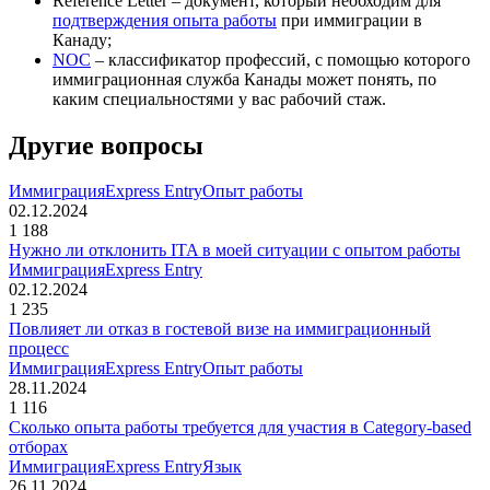
Reference Letter – документ, который необходим для
подтверждения опыта работы
при иммиграции в
Канаду;
NOC
– классификатор профессий, с помощью которого
иммиграционная служба Канады может понять, по
каким специальностями у вас рабочий стаж.
Другие вопросы
Иммиграция
Express Entry
Опыт работы
02.12.2024
1 188
Нужно ли отклонить ITA в моей ситуации с опытом работы
Иммиграция
Express Entry
02.12.2024
1 235
Повлияет ли отказ в гостевой визе на иммиграционный
процесс
Иммиграция
Express Entry
Опыт работы
28.11.2024
1 116
Сколько опыта работы требуется для участия в Category-based
отборах
Иммиграция
Express Entry
Язык
26.11.2024