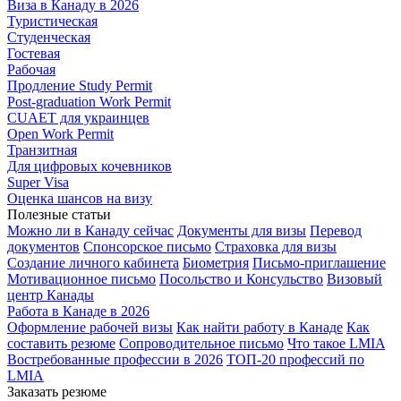
Виза в Канаду в 2026
Туристическая
Студенческая
Гостевая
Рабочая
Продление Study Permit
Post-graduation Work Permit
CUAET для украинцев
Open Work Permit
Транзитная
Для цифровых кочевников
Super Visa
Оценка шансов на визу
Полезные статьи
Можно ли в Канаду сейчас
Документы для визы
Перевод
документов
Спонсорское письмо
Страховка для визы
Создание личного кабинета
Биометрия
Письмо-приглашение
Мотивационное письмо
Посольство и Консульство
Визовый
центр Канады
Работа в Канаде в 2026
Оформление рабочей визы
Как найти работу в Канаде
Как
составить резюме
Сопроводительное письмо
Что такое LMIA
Востребованные профессии в 2026
ТОП-20 профессий по
LMIA
Заказать резюме