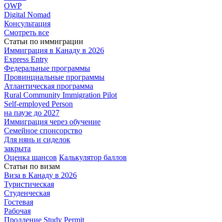
OWP
Digital Nomad
Консультация
Смотреть все
Статьи по иммиграции
Иммиграция в
Канаду в 2026
Express
Entry
Федеральные
программы
Провинциальные
программы
Атлантическая
программа
Rural Community Immigration Pilot
Self-employed Person
на паузе до 2027
Иммиграция
через обучение
Семейное
спонсорство
Для нянь и сиделок
закрыта
Оценка шансов
Калькулятор баллов
Статьи по визам
Виза в Канаду
в 2026
Туристическая
Студенческая
Гостевая
Рабочая
Продление Study Permit