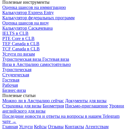
Полезные инструменты
Оценка шансов на иммиграцию
Калькулятор Express Entry
Калькулятор федеральных программ
Оценка шансов на визу
Калькулятор Саскачевана
IELTS в CLB
PTE Core в CLB
TEF Canada в CLB
TCF Canada в CLB
Услуги по визам
Туристическая виза
Гостевая виза
Виза в Австралию самостоятельно
Туристическая
Студенческая
Гостевая
Рабочая
Бизнес-виза
Полезные статьи
Можно ли в Австралию сейчас
Документы для визы
Страховка для визы
Биометрия
Письмо-приглашение
Уровни
английского для визы
Последние новости и ответы на вопросы в нашем Telegram
чате →
Главная
Услуги
Кейсы
Отзывы
Контакты
Агентствам