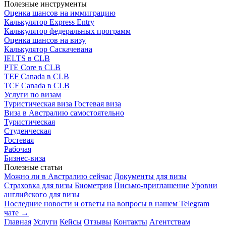
Полезные инструменты
Оценка шансов на иммиграцию
Калькулятор Express Entry
Калькулятор федеральных программ
Оценка шансов на визу
Калькулятор Саскачевана
IELTS в CLB
PTE Core в CLB
TEF Canada в CLB
TCF Canada в CLB
Услуги по визам
Туристическая виза
Гостевая виза
Виза в Австралию самостоятельно
Туристическая
Студенческая
Гостевая
Рабочая
Бизнес-виза
Полезные статьи
Можно ли в Австралию сейчас
Документы для визы
Страховка для визы
Биометрия
Письмо-приглашение
Уровни
английского для визы
Последние новости и ответы на вопросы в нашем Telegram
чате →
Главная
Услуги
Кейсы
Отзывы
Контакты
Агентствам