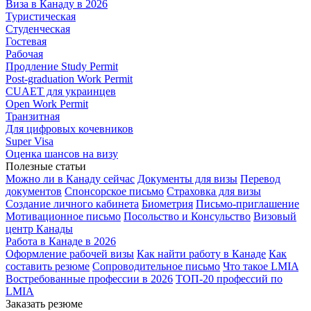
Виза в Канаду в 2026
Туристическая
Студенческая
Гостевая
Рабочая
Продление Study Permit
Post-graduation Work Permit
CUAET для украинцев
Open Work Permit
Транзитная
Для цифровых кочевников
Super Visa
Оценка шансов на визу
Полезные статьи
Можно ли в Канаду сейчас
Документы для визы
Перевод
документов
Спонсорское письмо
Страховка для визы
Создание личного кабинета
Биометрия
Письмо-приглашение
Мотивационное письмо
Посольство и Консульство
Визовый
центр Канады
Работа в Канаде в 2026
Оформление рабочей визы
Как найти работу в Канаде
Как
составить резюме
Сопроводительное письмо
Что такое LMIA
Востребованные профессии в 2026
ТОП-20 профессий по
LMIA
Заказать резюме