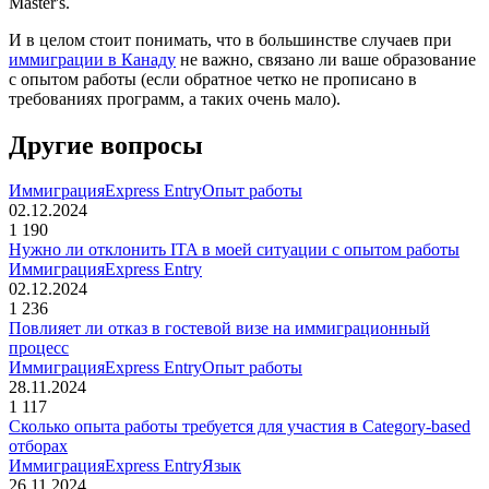
Master's.
И в целом стоит понимать, что в большинстве случаев при
иммиграции в Канаду
не важно, связано ли ваше образование
с опытом работы (если обратное четко не прописано в
требованиях программ, а таких очень мало).
Другие вопросы
Иммиграция
Express Entry
Опыт работы
02.12.2024
1 190
Нужно ли отклонить ITA в моей ситуации с опытом работы
Иммиграция
Express Entry
02.12.2024
1 236
Повлияет ли отказ в гостевой визе на иммиграционный
процесс
Иммиграция
Express Entry
Опыт работы
28.11.2024
1 117
Сколько опыта работы требуется для участия в Category-based
отборах
Иммиграция
Express Entry
Язык
26.11.2024