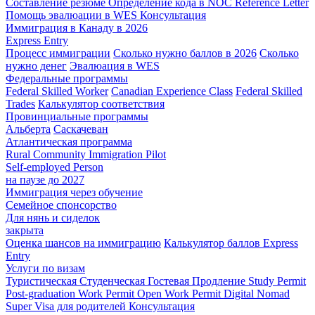
Составление резюме
Определение кода в NOC
Reference Letter
Помощь эвалюации в WES
Консультация
Иммиграция в Канаду в 2026
Express Entry
Процесс иммиграции
Сколько нужно баллов в 2026
Сколько
нужно денег
Эвалюация в WES
Федеральные программы
Federal Skilled Worker
Canadian Experience Class
Federal Skilled
Trades
Калькулятор соответствия
Провинциальные программы
Альберта
Саскачеван
Атлантическая программа
Rural Community Immigration Pilot
Self-employed Person
на паузе до 2027
Иммиграция через обучение
Семейное спонсорство
Для нянь и сиделок
закрыта
Оценка шансов на иммиграцию
Калькулятор баллов Express
Entry
Услуги по визам
Туристическая
Студенческая
Гостевая
Продление Study Permit
Post-graduation Work Permit
Open Work Permit
Digital Nomad
Super Visa для родителей
Консультация