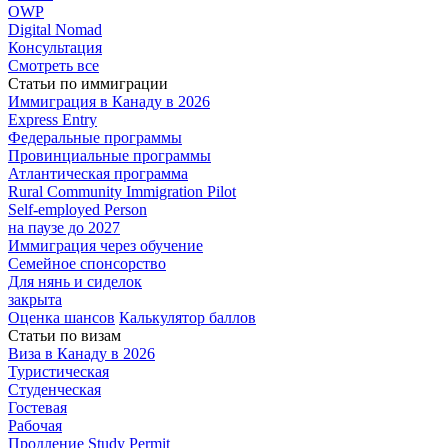
OWP
Digital Nomad
Консультация
Смотреть все
Статьи по иммиграции
Иммиграция в
Канаду в 2026
Express
Entry
Федеральные
программы
Провинциальные
программы
Атлантическая
программа
Rural Community Immigration Pilot
Self-employed Person
на паузе до 2027
Иммиграция
через обучение
Семейное
спонсорство
Для нянь и сиделок
закрыта
Оценка шансов
Калькулятор баллов
Статьи по визам
Виза в Канаду
в 2026
Туристическая
Студенческая
Гостевая
Рабочая
Продление Study Permit