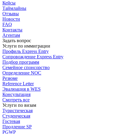
Кейсы
Таймлайны
Отзывы
Новости
FAQ
Контакты
Агентам
Задать вопрос
Услуги по иммиграции
Профиль
Express Entry
Сопровождение
Express Entry
Подбор
программ
Семейное спонсорство
Определение NOC
Резюме
Reference Letter
Эвалюация в WES
Консультация
Смотреть все
Услуги по визам
Туристическая
Студенческая
Гостевая
Продление SP
PGWP