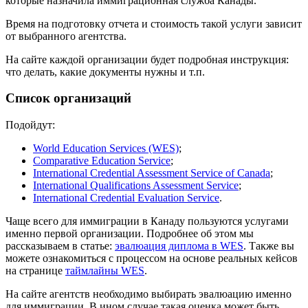
которые назначила иммиграционная служба Канады.
Время на подготовку отчета и стоимость такой услуги зависит
от выбранного агентства.
На сайте каждой организации будет подробная инструкция:
что делать, какие документы нужны и т.п.
Список организаций
Подойдут:
World Education Services (WES)
;
Comparative Education Service
;
International Credential Assessment Service of Canada
;
International Qualifications Assessment Service
;
International Credential Evaluation Service
.
Чаще всего для иммиграции в Канаду пользуются услугами
именно первой организации. Подробнее об этом мы
рассказываем в статье:
эвалюация диплома в WES
. Также вы
можете ознакомиться с процессом на основе реальных кейсов
на странице
таймлайны WES
.
На сайте агентств необходимо выбирать эвалюацию именно
для иммиграции. В ином случае такая оценка может быть