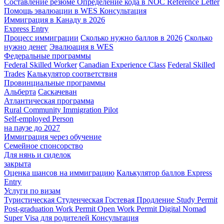
Составление резюме
Определение кода в NOC
Reference Letter
Помощь эвалюации в WES
Консультация
Иммиграция в Канаду в 2026
Express Entry
Процесс иммиграции
Сколько нужно баллов в 2026
Сколько
нужно денег
Эвалюация в WES
Федеральные программы
Federal Skilled Worker
Canadian Experience Class
Federal Skilled
Trades
Калькулятор соответствия
Провинциальные программы
Альберта
Саскачеван
Атлантическая программа
Rural Community Immigration Pilot
Self-employed Person
на паузе до 2027
Иммиграция через обучение
Семейное спонсорство
Для нянь и сиделок
закрыта
Оценка шансов на иммиграцию
Калькулятор баллов Express
Entry
Услуги по визам
Туристическая
Студенческая
Гостевая
Продление Study Permit
Post-graduation Work Permit
Open Work Permit
Digital Nomad
Super Visa для родителей
Консультация