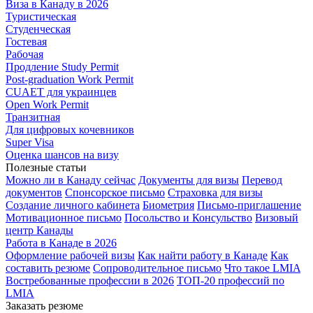
Виза в Канаду в 2026
Туристическая
Студенческая
Гостевая
Рабочая
Продление Study Permit
Post-graduation Work Permit
CUAET для украинцев
Open Work Permit
Транзитная
Для цифровых кочевников
Super Visa
Оценка шансов на визу
Полезные статьи
Можно ли в Канаду сейчас
Документы для визы
Перевод
документов
Спонсорское письмо
Страховка для визы
Создание личного кабинета
Биометрия
Письмо-приглашение
Мотивационное письмо
Посольство и Консульство
Визовый
центр Канады
Работа в Канаде в 2026
Оформление рабочей визы
Как найти работу в Канаде
Как
составить резюме
Сопроводительное письмо
Что такое LMIA
Востребованные профессии в 2026
ТОП-20 профессий по
LMIA
Заказать резюме