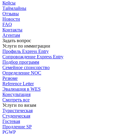
Кейсы
Таймлайны
Отзывы
Новости
FAQ
Контакты
Агентам
Задать вопрос
Услуги по иммиграции
Профиль
Express Entry
Сопровождение
Express Entry
Подбор
программ
Семейное спонсорство
Определение NOC
Резюме
Reference Letter
Эвалюация в WES
Консультация
Смотреть все
Услуги по визам
Туристическая
Студенческая
Гостевая
Продление SP
PGWP