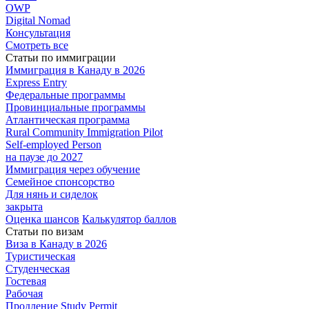
OWP
Digital Nomad
Консультация
Смотреть все
Статьи по иммиграции
Иммиграция в
Канаду в 2026
Express
Entry
Федеральные
программы
Провинциальные
программы
Атлантическая
программа
Rural Community Immigration Pilot
Self-employed Person
на паузе до 2027
Иммиграция
через обучение
Семейное
спонсорство
Для нянь и сиделок
закрыта
Оценка шансов
Калькулятор баллов
Статьи по визам
Виза в Канаду
в 2026
Туристическая
Студенческая
Гостевая
Рабочая
Продление Study Permit