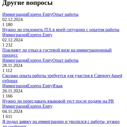
Другие вопросы
Иммиграция
Express Entry
Опыт работы
02.12.2024
1 180
Нужно ли отклонить ITA в моей ситуации с опытом работы
Иммиграция
Express Entry
02.12.2024
1 232
Повлияет ли отказ в гостевой визе на иммиграционный
процесс
Иммиграция
Express Entry
Опыт работы
28.11.2024
1 112
Сколько опыта работы требуется для участия в Category-based
отборах
Иммиграция
Express Entry
Язык
26.11.2024
1 166
Нужно ли пересдавать языковой тест после подачи на PR
Иммиграция
Express Entry
04.11.2024
1 611
Я подал заявку на иммиграцию и уволился с работы, нужно
ли сообщить