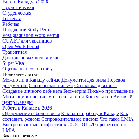
Виза в Канаду в 2026
Туристическая
Студенческая
Гостевая
Рабочая
Продление Study Permit
Post-graduation Work Permit
CUAET для украинцев
Open Work Permit
Транзитная
Для цифровых кочевников
Super Visa
Оценка шансов на визу
Полезные статьи
Можно ли в Канаду сейчас
Документы для визы
Перевод
документов
Спонсорское письмо
Страховка для визы
Создание личного кабинета
Биометрия
Письмо-приглашение
Мотивационное письмо
Посольство и Консульство
Визовый
центр Канады
Работа в Канаде в 2026
Оформление рабочей визы
Как найти работу в Канаде
Как
составить резюме
Сопроводительное письмо
Что такое LMIA
Востребованные профессии в 2026
ТОП-20 профессий по
LMIA
Заказать резюме