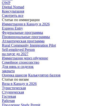
OWP
Digital Nomad
Консультация
Смотреть все
Статьи по иммиграции
Иммиграция в
Канаду в 2026
Express
Entry
Федеральные
программы
Провинциальные
программы
Атлантическая
программа
Rural Community Immigration Pilot
Self-employed Person
на паузе до 2027
Иммиграция
через обучение
Семейное
спонсорство
Для нянь и сиделок
закрыта
Оценка шансов
Калькулятор баллов
Статьи по визам
Виза в Канаду
в 2026
Туристическая
Студенческая
Гостевая
Рабочая
Продление Study Permit