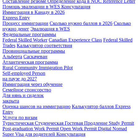
Составление резюме
Определение кода в NOC
Reference Letter
Помощь эвалюации в WES
Консультация
Иммиграция в Канаду в 2026
Express Entry
Процесс иммиграции
Сколько нужно баллов в 2026
Сколько
нужно денег
Эвалюация в WES
Федеральные программы
Federal Skilled Worker
Canadian Experience Class
Federal Skilled
Trades
Калькулятор соответствия
Провинциальные программы
Альберта
Саскачеван
Атлантическая программа
Rural Community Immigration Pilot
Self-employed Person
на паузе до 2027
Иммиграция через обучение
Семейное спонсорство
Для нянь и сиделок
закрыта
Оценка шансов на иммиграцию
Калькулятор баллов Express
Entry
Услуги по визам
Туристическая
Студенческая
Гостевая
Продление Study Permit
Post-graduation Work Permit
Open Work Permit
Digital Nomad
Super Visa для родителей
Консультация