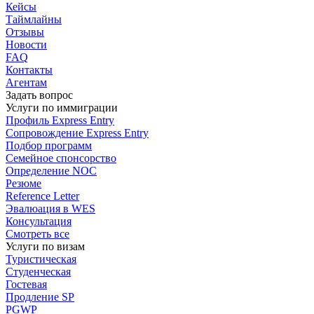
Кейсы
Таймлайны
Отзывы
Новости
FAQ
Контакты
Агентам
Задать вопрос
Услуги по иммиграции
Профиль
Express Entry
Сопровождение
Express Entry
Подбор
программ
Семейное спонсорство
Определение NOC
Резюме
Reference Letter
Эвалюация в WES
Консультация
Смотреть все
Услуги по визам
Туристическая
Студенческая
Гостевая
Продление SP
PGWP