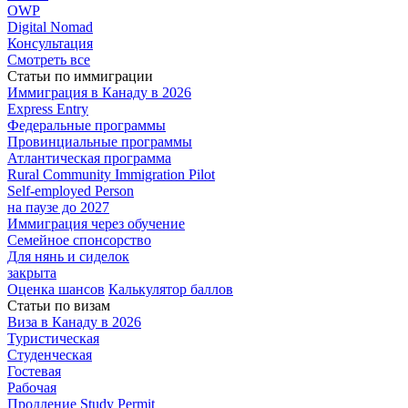
OWP
Digital Nomad
Консультация
Смотреть все
Статьи по иммиграции
Иммиграция в
Канаду в 2026
Express
Entry
Федеральные
программы
Провинциальные
программы
Атлантическая
программа
Rural Community Immigration Pilot
Self-employed Person
на паузе до 2027
Иммиграция
через обучение
Семейное
спонсорство
Для нянь и сиделок
закрыта
Оценка шансов
Калькулятор баллов
Статьи по визам
Виза в Канаду
в 2026
Туристическая
Студенческая
Гостевая
Рабочая
Продление Study Permit