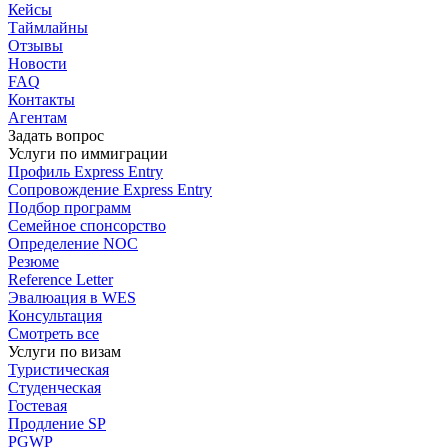
Кейсы
Таймлайны
Отзывы
Новости
FAQ
Контакты
Агентам
Задать вопрос
Услуги по иммиграции
Профиль
Express Entry
Сопровождение
Express Entry
Подбор
программ
Семейное спонсорство
Определение NOC
Резюме
Reference Letter
Эвалюация в WES
Консультация
Смотреть все
Услуги по визам
Туристическая
Студенческая
Гостевая
Продление SP
PGWP