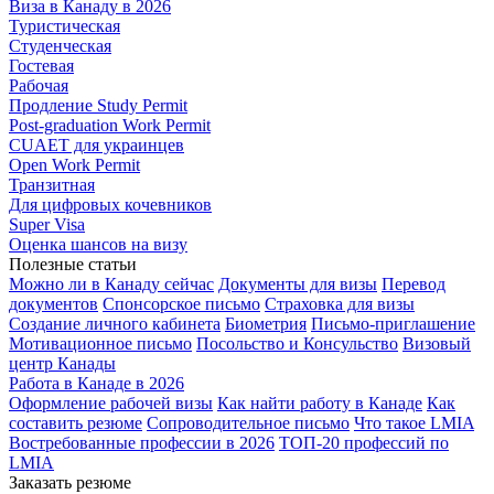
Виза в Канаду в 2026
Туристическая
Студенческая
Гостевая
Рабочая
Продление Study Permit
Post-graduation Work Permit
CUAET для украинцев
Open Work Permit
Транзитная
Для цифровых кочевников
Super Visa
Оценка шансов на визу
Полезные статьи
Можно ли в Канаду сейчас
Документы для визы
Перевод
документов
Спонсорское письмо
Страховка для визы
Создание личного кабинета
Биометрия
Письмо-приглашение
Мотивационное письмо
Посольство и Консульство
Визовый
центр Канады
Работа в Канаде в 2026
Оформление рабочей визы
Как найти работу в Канаде
Как
составить резюме
Сопроводительное письмо
Что такое LMIA
Востребованные профессии в 2026
ТОП-20 профессий по
LMIA
Заказать резюме