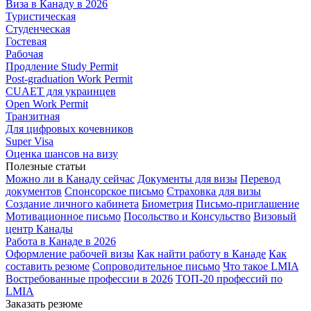
Виза в Канаду в 2026
Туристическая
Студенческая
Гостевая
Рабочая
Продление Study Permit
Post-graduation Work Permit
CUAET для украинцев
Open Work Permit
Транзитная
Для цифровых кочевников
Super Visa
Оценка шансов на визу
Полезные статьи
Можно ли в Канаду сейчас
Документы для визы
Перевод
документов
Спонсорское письмо
Страховка для визы
Создание личного кабинета
Биометрия
Письмо-приглашение
Мотивационное письмо
Посольство и Консульство
Визовый
центр Канады
Работа в Канаде в 2026
Оформление рабочей визы
Как найти работу в Канаде
Как
составить резюме
Сопроводительное письмо
Что такое LMIA
Востребованные профессии в 2026
ТОП-20 профессий по
LMIA
Заказать резюме