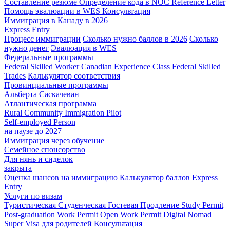
Составление резюме
Определение кода в NOC
Reference Letter
Помощь эвалюации в WES
Консультация
Иммиграция в Канаду в 2026
Express Entry
Процесс иммиграции
Сколько нужно баллов в 2026
Сколько
нужно денег
Эвалюация в WES
Федеральные программы
Federal Skilled Worker
Canadian Experience Class
Federal Skilled
Trades
Калькулятор соответствия
Провинциальные программы
Альберта
Саскачеван
Атлантическая программа
Rural Community Immigration Pilot
Self-employed Person
на паузе до 2027
Иммиграция через обучение
Семейное спонсорство
Для нянь и сиделок
закрыта
Оценка шансов на иммиграцию
Калькулятор баллов Express
Entry
Услуги по визам
Туристическая
Студенческая
Гостевая
Продление Study Permit
Post-graduation Work Permit
Open Work Permit
Digital Nomad
Super Visa для родителей
Консультация