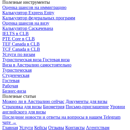
Полезные инструменты
Оценка шансов на иммиграцию
Калькулятор Express Entry
Калькулятор федеральных программ
Оценка шансов на визу
Калькулятор Саскачевана
IELTS в CLB
PTE Core в CLB
TEF Canada в CLB
TCF Canada в CLB
Услуги по визам
Туристическая виза
Гостевая виза
Виза в Австралию самостоятельно
Туристическая
Студенческая
Гостевая
Рабочая
Бизнес-виза
Полезные статьи
Можно ли в Австралию сейчас
Документы для визы
Страховка для визы
Биометрия
Письмо-приглашение
Уровни
английского для визы
Последние новости и ответы на вопросы в нашем Telegram
чате →
Главная
Услуги
Кейсы
Отзывы
Контакты
Агентствам