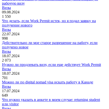
рабочую визу
Визы
09.08.2024
1 550
Что делать, если Work Permit истек, но я подал заявку на
получение нового
Визы
22.07.2024
998
Действительно ли мое старое разрешение на работу, если
получено новое
Визы
18.07.2024
2 073
Нужно ли продлевать визу, если еще действует Work Permit
Визы
18.07.2024
701
Можно ли по digital nomad visa искать работу в Канаде
Визы
17.07.2024
649
Что нужно указать в анкете в моем случае: returning student
или visitor
Визы