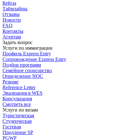
Кейсы
Таймлайны
Отзывы
Новости
FAQ
Контакты
Агентам
Задать вопрос
Услуги по иммиграции
Профиль
Express Entry
Сопровождение
Express Entry
Подбор
программ
Семейное спонсорство
Определение NOC
Резюме
Reference Letter
Эвалюация в WES
Консультация
Смотреть все
Услуги по визам
Туристическая
Студенческая
Гостевая
Продление SP
PGWP