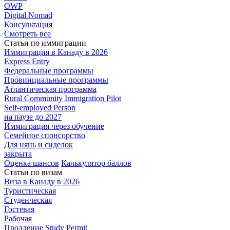
OWP
Digital Nomad
Консультация
Смотреть все
Статьи по иммиграции
Иммиграция в
Канаду в 2026
Express
Entry
Федеральные
программы
Провинциальные
программы
Атлантическая
программа
Rural Community Immigration Pilot
Self-employed Person
на паузе до 2027
Иммиграция
через обучение
Семейное
спонсорство
Для нянь и сиделок
закрыта
Оценка шансов
Калькулятор баллов
Статьи по визам
Виза в Канаду
в 2026
Туристическая
Студенческая
Гостевая
Рабочая
Продление Study Permit