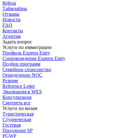
Кейсы
Таймлайны
Отзывы
Новости
FAQ
Контакты
Агентам
Задать вопрос
Услуги по иммиграции
Профиль
Express Entry
Сопровождение
Express Entry
Подбор
программ
Семейное спонсорство
Определение NOC
Резюме
Reference Letter
Эвалюация в WES
Консультация
Смотреть все
Услуги по визам
Туристическая
Студенческая
Гостевая
Продление SP
PGWP