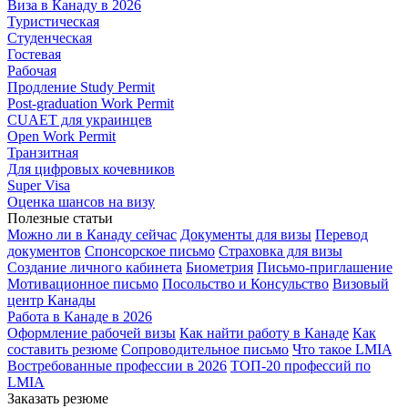
Виза в Канаду в 2026
Туристическая
Студенческая
Гостевая
Рабочая
Продление Study Permit
Post-graduation Work Permit
CUAET для украинцев
Open Work Permit
Транзитная
Для цифровых кочевников
Super Visa
Оценка шансов на визу
Полезные статьи
Можно ли в Канаду сейчас
Документы для визы
Перевод
документов
Спонсорское письмо
Страховка для визы
Создание личного кабинета
Биометрия
Письмо-приглашение
Мотивационное письмо
Посольство и Консульство
Визовый
центр Канады
Работа в Канаде в 2026
Оформление рабочей визы
Как найти работу в Канаде
Как
составить резюме
Сопроводительное письмо
Что такое LMIA
Востребованные профессии в 2026
ТОП-20 профессий по
LMIA
Заказать резюме