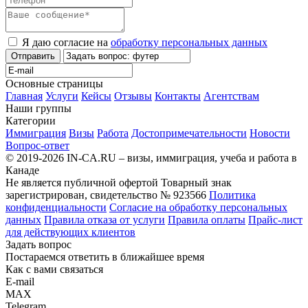
Я даю согласие на
обработку персональных данных
Отправить
Основные страницы
Главная
Услуги
Кейсы
Отзывы
Контакты
Агентствам
Наши группы
Категории
Иммиграция
Визы
Работа
Достопримечательности
Новости
Вопрос-ответ
© 2019-2026 IN-CA.RU – визы, иммиграция, учеба и работа в
Канаде
Не является публичной офертой
Товарный знак
зарегистрирован, свидетельство № 923566
Политика
конфиденциальности
Согласие на обработку персональных
данных
Правила отказа от услуги
Правила оплаты
Прайс-лист
для действующих клиентов
Задать вопрос
Постараемся ответить в ближайшее время
Как с вами связаться
E-mail
MAX
Telegram