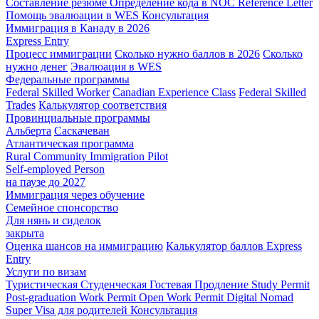
Составление резюме
Определение кода в NOC
Reference Letter
Помощь эвалюации в WES
Консультация
Иммиграция в Канаду в 2026
Express Entry
Процесс иммиграции
Сколько нужно баллов в 2026
Сколько
нужно денег
Эвалюация в WES
Федеральные программы
Federal Skilled Worker
Canadian Experience Class
Federal Skilled
Trades
Калькулятор соответствия
Провинциальные программы
Альберта
Саскачеван
Атлантическая программа
Rural Community Immigration Pilot
Self-employed Person
на паузе до 2027
Иммиграция через обучение
Семейное спонсорство
Для нянь и сиделок
закрыта
Оценка шансов на иммиграцию
Калькулятор баллов Express
Entry
Услуги по визам
Туристическая
Студенческая
Гостевая
Продление Study Permit
Post-graduation Work Permit
Open Work Permit
Digital Nomad
Super Visa для родителей
Консультация