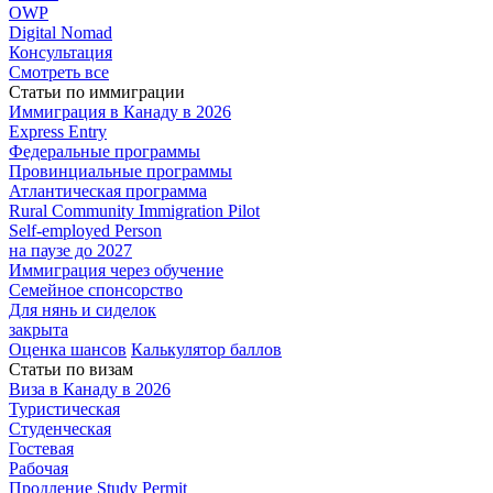
OWP
Digital Nomad
Консультация
Смотреть все
Статьи по иммиграции
Иммиграция в
Канаду в 2026
Express
Entry
Федеральные
программы
Провинциальные
программы
Атлантическая
программа
Rural Community Immigration Pilot
Self-employed Person
на паузе до 2027
Иммиграция
через обучение
Семейное
спонсорство
Для нянь и сиделок
закрыта
Оценка шансов
Калькулятор баллов
Статьи по визам
Виза в Канаду
в 2026
Туристическая
Студенческая
Гостевая
Рабочая
Продление Study Permit